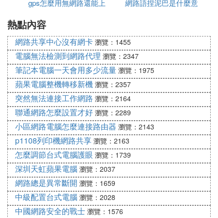
gps怎麼用無網路還能上
網路語捏泥巴是什麼意
接網路
任意一個Lan口連接），啟動電腦並打開路由器開
熱點內容
網
思
關，路由器啟動穩定後，如果看到Lan口閃爍，即說
明電腦與路由器成功建立通訊。（注意，此時不要連
網路共享中心沒有網卡
瀏覽：1455
接Modem）；
電腦無法檢測到網路代理
瀏覽：2347
2、啟動電腦後，進入操作系統，打開瀏覽器，在地
筆記本電腦一天會用多少流量
瀏覽：1975
址欄中輸入192點168點1點1或192點168點0點1，然
蘋果電腦整機轉移新機
瀏覽：2357
後進入無線路由器默認登陸網關界面；
突然無法連接工作網路
瀏覽：2164
3、默認登陸網關界面出現一個登錄路由器的帳號及
聯通網路怎麼設置才好
瀏覽：2289
密碼，默認的情況下，帳號和密碼均為：admin（全
小區網路電腦怎麼連接路由器
瀏覽：2143
部小寫）；
p1108列印機網路共享
瀏覽：2163
4、根據設置向導一步一步設置，選擇上網方式，通
怎麼調節台式電腦護眼
瀏覽：1739
常ADSL用戶則選擇第一項PPPoE，如果用的是其他
深圳天虹蘋果電腦
瀏覽：2037
的網路服務商則根據實際情況選擇下面兩項，如果不
網路總是異常斷開
瀏覽：1659
知道該怎麼選擇的話，直接選擇第一項自動選擇即
中級配置台式電腦
瀏覽：2028
可，方便新手操作，選完點擊下一步；
中國網路安全的戰士
瀏覽：1576