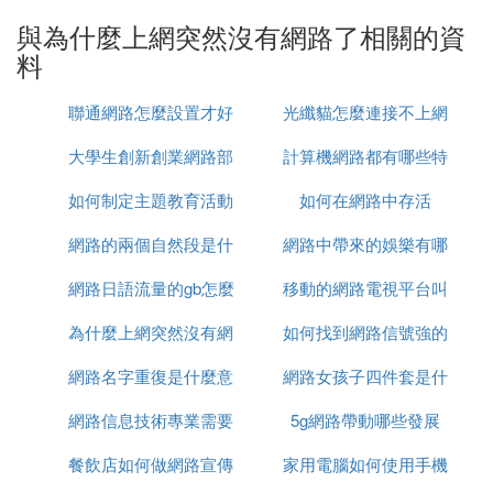
與為什麼上網突然沒有網路了相關的資
10, 也可能是
網路設置
了固定ip地址。電腦TCP/IP
料
（v4 或者v6）中設置了具體的IP和DNS，但這些IP
和DNS（v4 或者v6）又和路由器的不一致造成的。
聯通網路怎麼設置才好
光纖貓怎麼連接不上網
解決方法：如果路由器開啟了DHCP，右鍵單擊系統
托盤的「網路連接」選擇「打開網路和共享中心」，
大學生創新創業網路部
計算機網路都有哪些特
路
雙擊「更改適知神滲配器設置」，右鍵單擊相應設
如何制定主題教育活動
學什麼
如何在網路中存活
徵
備，選「屬性」，在裡面找到TCP/IPv4，點直接用
「自動獲取」，如果路由器沒有開啟DHCP，就要設
網路的兩個自然段是什
網路圖
網路中帶來的娛樂有哪
置與路由器一致的IP 和DNS；
網路日語流量的gb怎麼
麼
移動的網路電視平台叫
些
11，也可以嘗試把路由器的無線設置中的模式改為80
2.11n（需要路由器支持此種模式）.不要用混合模
為什麼上網突然沒有網
讀
如何找到網路信號強的
什麼
式，方法：右鍵單擊「這台電腦」，再點選「屬
網路名字重復是什麼意
路了
網路女孩子四件套是什
人
性」，雙擊「設備管理器」，點擊「網路適配器」，
點選「無線網卡」，再點選「高級」然後在裡面更改
網路信息技術專業需要
思
5g網路帶動哪些發展
麼意思
為802.11n模式「可用」，試試能否聯網；
餐飲店如何做網路宣傳
什麼電腦
家用電腦如何使用手機
12，如果以上方法均無效，以很可能路由器本身設置