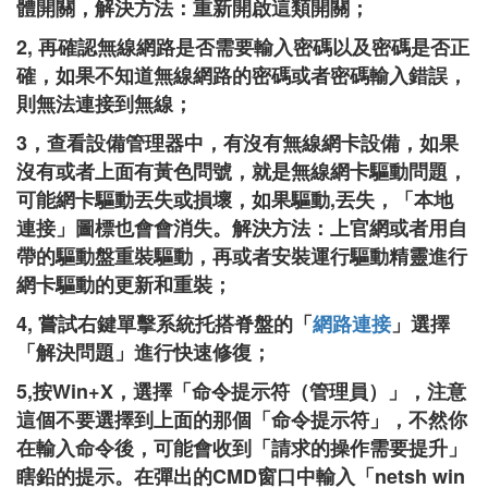
體開關，解決方法：重新開啟這類開關；
2, 再確認無線網路是否需要輸入密碼以及密碼是否正
確，如果不知道無線網路的密碼或者密碼輸入錯誤，
則無法連接到無線；
3，查看設備管理器中，有沒有無線網卡設備，如果
沒有或者上面有黃色問號，就是無線網卡驅動問題，
可能網卡驅動丟失或損壞，如果驅動,丟失，「本地
連接」圖標也會會消失。解決方法：上官網或者用自
帶的驅動盤重裝驅動，再或者安裝運行驅動精靈進行
網卡驅動的更新和重裝；
4, 嘗試右鍵單擊系統托搭脊盤的「
網路連接
」選擇
「解決問題」進行快速修復；
5,按Win+X，選擇「命令提示符（管理員）」，注意
這個不要選擇到上面的那個「命令提示符」，不然你
在輸入命令後，可能會收到「請求的操作需要提升」
瞎鉛的提示。在彈出的CMD窗口中輸入「netsh win