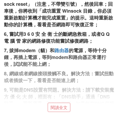
sock reset」（注意，不帶雙引號），然後回車；回
車後，你將收到「成功重置 Winsock 目錄，你必須
重新啟動計算機才能完成重置」的提示。這時重新啟
動你的計算機，看看是否網路即可恢復正常；
6, 嘗試用3 6 0 安 全 衛 士的斷網急救箱，或者Q Q
電 腦 管 家的網路修復功能嘗試修復網路；
7, 拔掉modem（貓）和
路由器
的電源，等待十分
鍾，再插上電源，等到modem和路由器正常運行
後，試試能不能上網；
8, 網線或者網線接頭接觸不良。解決方法：嘗試扭動
或者插拔一下，看看是否能連上網；
9, 可能是DNS設置有問題。解決方法：請下載安裝魔
方 優 化 大 師，裡面有：「DNS助手」通過「DNS
助手」，重新優選一下DNS即可。如果無有DNS伺服
閱讀全文
器，請設置 「114.114.114.114」和「8.8.8.8」為優
選DNS伺服器；