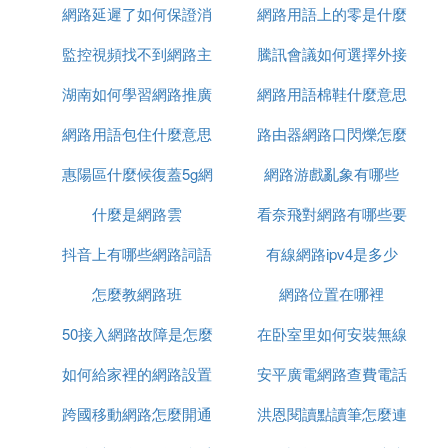
網路延遲了如何保證消
網路用語上的零是什麼
網路
有問題，嘗試恢復初始設置：在無線路由器開啟時，
按下RESET鍵不放，過5秒後，恢復初始設置後，重
監控視頻找不到網路主
息有序
騰訊會議如何選擇外接
意思
新對無線路由器進行設置；（已經後附「路由器設置
湖南如何學習網路推廣
機什麼意思
網路用語棉鞋什麼意思
網路攝像頭
方法」）
13, 還有可能是你的網路運營商提供的網路有問題，
網路用語包住什麼意思
路由器網路口閃爍怎麼
請聯系網路運營商；
惠陽區什麼候復蓋5g網
網路游戲亂象有哪些
弄
14, 網卡（包括：有線網卡和無線網卡）損壞，請更
什麼是網路雲
路
看奈飛對網路有哪些要
換網卡；（如果不懂，請找網路運營商或者專業人士
進行修復或者更換）
抖音上有哪些網路詞語
有線網路ipv4是多少
求
15，路由器本身有問題，或者損壞，請換一個路由器
怎麼教網路班
網路位置在哪裡
試試。
50接入網路故障是怎麼
在卧室里如何安裝無線
後附：
如何給家裡的網路設置
回事
安平廣電網路查費電話
網路
路由器設置方法：
跨國移動網路怎麼開通
上網限制
洪恩閱讀點讀筆怎麼連
是多少
1、將網線—路由器—電腦之間的線路連接好（將網
線接入路由器的WAN口，用網線將電腦與路由器的