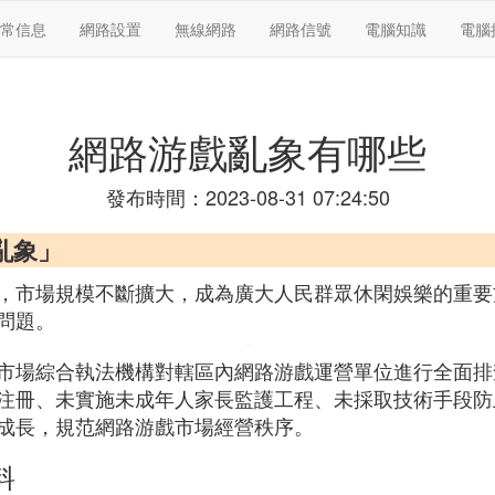
常信息
網路設置
無線網路
網路信號
電腦知識
電腦
網路游戲亂象有哪些
發布時間：2023-08-31 07:24:50
亂象」
，市場規模不斷擴大，成為廣大人民群眾休閑娛樂的重要
問題。
市場綜合執法機構對轄區內網路游戲運營單位進行全面排
注冊、未實施未成年人家長監護工程、未採取技術手段防
成長，規范網路游戲市場經營秩序。
料