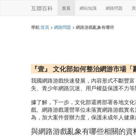
互聯百科
首頁
網站知識
網路問題
異
導航:
首頁
>
網路問題
> 網路游戲亂象有哪些
『壹』 文化部如何整治網游市場「
我國網路游戲快速發展，內容形式不斷豐富
失、青少年網路沉迷、用戶權益保護不力等
據了解，下一步，文化部還將部署各地文化
戲、網路游戲運營單位未落實網路游戲實名
為，加大案件督辦力度，保護未成年人健康
與網路游戲亂象有哪些相關的資