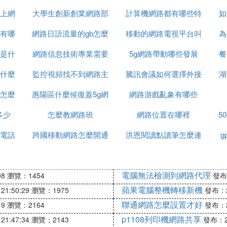
上網
大學生創新創業網路部
計算機網路都有哪些特
如
有哪
網路日語流量的gb怎麼
學什麼
移動的網路電視平台叫
徵
為
是什
網路信息技術專業需要
讀
5g網路帶動哪些發展
什麼
餐
什麼
監控視頻找不到網路主
什麼電腦
騰訊會議如何選擇外接
湖
怎麼
惠陽區什麼候復蓋5g網
機什麼意思
網路游戲亂象有哪些
網路攝像頭
多少
怎麼教網路班
路
網路位置在哪裡
5
電話
跨國移動網路怎麼開通
洪恩閱讀點讀筆怎麼連
g
接網路
電腦無法檢測到網路代理
08
瀏覽：1454
發布：
蘋果電腦整機轉移新機
21:50:29
瀏覽：1975
發布：20
聯通網路怎麼設置才好
19
瀏覽：2164
發布：20
p1108列印機網路共享
21:47:34
瀏覽：2143
發布：20