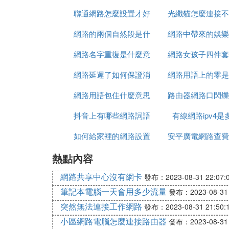
聯通網路怎麼設置才好
光纖貓怎麼連接不
網路的兩個自然段是什
網路中帶來的娛樂
路
網路名字重復是什麼意
麼
網路女孩子四件套
些
網路延遲了如何保證消
思
網路用語上的零是
麼意思
網路用語包住什麼意思
息有序
路由器網路口閃爍
意思
抖音上有哪些網路詞語
有線網路ipv4是
弄
如何給家裡的網路設置
安平廣電網路查費
熱點內容
上網限制
是多少
網路共享中心沒有網卡
發布：2023-08-31 22:07:
筆記本電腦一天會用多少流量
發布：2023-08-31 
突然無法連接工作網路
發布：2023-08-31 21:50:
小區網路電腦怎麼連接路由器
發布：2023-08-31 