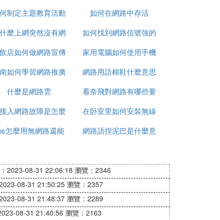
何制定主題教育活動
如何在網路中存活
什麼上網突然沒有網
網路圖
如何找到網路信號強的
飲店如何做網路宣傳
路了
家用電腦如何使用手機
人
南如何學習網路推廣
網路用語棉鞋什麼意思
網路
什麼是網路雲
看奈飛對網路有哪些要
0接入網路故障是怎麼
在卧室里如何安裝無線
求
ps怎麼用無網路還能
回事
網路語捏泥巴是什麼意
網路
上網
思
2023-08-31 22:06:18
瀏覽：2346
23-08-31 21:50:25
瀏覽：2357
23-08-31 21:48:37
瀏覽：2289
23-08-31 21:40:56
瀏覽：2163