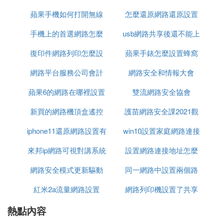
蘋果手機如何打開無線
怎麼還原網路還原設置
接網路連接
2 開啟guest用戶
手機上的首選網路怎麼
網路設置方法
usb網路共享後還不能上
控制面板--用戶賬號
復印件網路列印怎麼設
設置
蘋果手錶怎麼設置蜂窩
網
3 吧用戶組調到同一個組
網路平台服務公司會計
置
網路安全和情報大會
網路電信網路
蘋果6的網路在哪裡設置
科目設置
雙流網路安全協會
右擊-我的電腦-屬性-計算機名-更改-選工作組內的名
稱一致，否則發現不了計算機
新買的網路機頂盒遙控
密碼
護苗網路安全課2021觀
4 添加共享服務
iphone11還原網路設置有
器怎麼設置
win10設置家庭網路連接
後感
來邦ip網路可視對講系統
沒有影響
設置網路連接地址怎麼
打開本地連接的屬性，添加服務
網路安全模式更新驅動
設置
同一網路中設置兩個路
設置路由器設置密碼
5 管理工具--本地安全策略--本地策略--
紅米2a流量網路設置
網路列印機設置了共享
由器
1）用戶權利指派--網路訪問項刪除guest用戶
熱點內容
不能列印