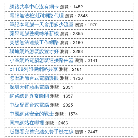
2）安全選項--網路訪問--共享，安全模式 -為經典模
網路共享中心沒有網卡
瀏覽：1452
式
電腦無法檢測到網路代理
瀏覽：2343
筆記本電腦一天會用多少流量
瀏覽：1970
ok 共享可以了 不行重啟電腦試下
蘋果電腦整機轉移新機
瀏覽：2355
突然無法連接工作網路
瀏覽：2160
列印機共享
聯通網路怎麼設置才好
瀏覽：2283
1直接添加列印機，是網路列印機，打開列印機傳真
小區網路電腦怎麼連接路由器
瀏覽：2141
項，添加列印機，選網路列印機，下一步，瀏覽，就
p1108列印機網路共享
瀏覽：2161
會發現工作組里的共享的列印機，（前提，列印機必
怎麼調節台式電腦護眼
瀏覽：1736
須共享，否則發現不了）選擇 確定。ok 列印機共享
深圳天虹蘋果電腦
瀏覽：2034
可以了
網路總是異常斷開
瀏覽：1657
中級配置台式電腦
瀏覽：2025
2要不系統看不到組的列印機，你必須手動輸入路徑
中國網路安全的戰士
格式---（引用）機器A和機器B在同一區域網內
瀏覽：1574
同志網站在哪裡
瀏覽：2486
A裝有列印機，B無
版觀看完整完結免費手機在線
瀏覽：2447