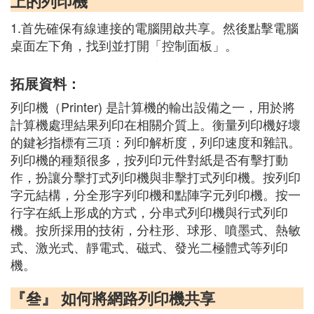
上的列印機
1.首先確保有線連接的電腦開啟共享。然後點擊電腦
桌面左下角，找到並打開「控制面板」。
拓展資料：
列印機（Printer) 是計算機的輸出設備之一，用於將
計算機處理結果列印在相關介質上。衡量列印機好壞
的鍵衫指標有三項：列印解析度，列印速度和雜訊。
列印機的種類很多，按列印元件對紙是否有擊打動
作，扮讓分擊打式列印機與非擊打式列印機。按列印
字元結構，分全形字列印機和點陣字元列印機。按一
行字在紙上形成的方式，分串式列印機與行式列印
機。按所採用的技術，分柱形、球形、噴墨式、熱敏
式、激光式、靜電式、磁式、發光二極體式等列印
機。
『叄』 如何將網路列印機共享