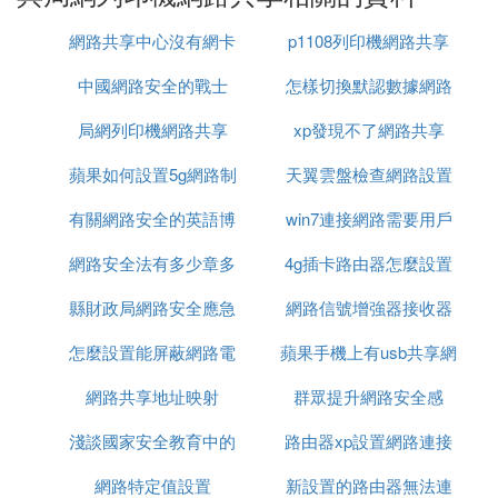
網路共享中心沒有網卡
p1108列印機網路共享
二：要共享列印機的電腦端設置
中國網路安全的戰士
怎樣切換默認數據網路
進入設備和列印機管理界面
局網列印機網路共享
xp發現不了網路共享
設置
2.添加列印機。在跳出來的界中選取添加網路，無線
蘋果如何設置5g網路制
天翼雲盤檢查網路設置
或bluetooth列印機（W)
有關網路安全的英語博
式
win7連接網路需要用戶
3.按下一步，在搜索出來的共享列印機列表中，選取
網路安全法有多少章多
客作文
4g插卡路由器怎麼設置
名密碼怎麼設置
需要共享的列印機，按下一步。這個時候電腦會將列
印機的驅動程序安裝到需要共享列印機的電腦上，直
縣財政局網路安全應急
少條單選題
網路信號增強器接收器
網路
到完成。
怎麼設置能屏蔽網路電
演練報價
蘋果手機上有usb共享網
設置
驅動安裝完成後，只要分享列印機的那台電腦不關
網路共享地址映射
話
群眾提升網路安全感
路嗎
機，並且兩個電腦之間的網路是通的，那麼就可以使
用該列印機進行列印了。
淺談國家安全教育中的
路由器xp設置網路連接
怎樣設置家庭網路列印機共享
網路特定值設置
網路安全
新設置的路由器無法連
無線路由器設置
1 關掉防火牆