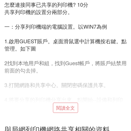
怎麼連接同事已共享的列印機? 10分
共享列印機的設置分兩部分。
一：分享列印機端的電腦設置。以WIN7為例
1.啟用GUEST賬戶。桌面滑鼠選中計算機按右鍵。點
管理。如下圖
2找到本地用戶和組，找到Guest帳戶，將賬戶紶禁用
前面的勾去掉。
3.打開網路和共享中心。關閉密碼保護共享。
4.將要分享的列印機分享出來。點開始--設備和列印
機。進入設備和列印機管理界面。選中要分享出去的
閱讀全文
列印機按右鍵。選列印機屬性。看到共享後勾選共享
列印機。確定保存。到此，分享列印機端的電腦設置
與局網列印機網路共享相關的資料
就完成了。