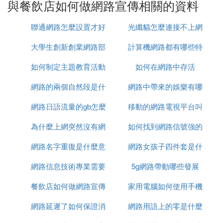
與餐飲店如何做網路宣傳相關的資料
聯通網路怎麼設置才好
光纖貓怎麼連接不上網
大學生創新創業網路部
計算機網路都有哪些特
路
如何制定主題教育活動
學什麼
如何在網路中存活
徵
網路的兩個自然段是什
網路圖
網路中帶來的娛樂有哪
網路日語流量的gb怎麼
麼
移動的網路電視平台叫
些
為什麼上網突然沒有網
讀
如何找到網路信號強的
什麼
網路名字重復是什麼意
路了
網路女孩子四件套是什
人
網路信息技術專業需要
思
5g網路帶動哪些發展
麼意思
餐飲店如何做網路宣傳
什麼電腦
家用電腦如何使用手機
網路延遲了如何保證消
網路用語上的零是什麼
網路