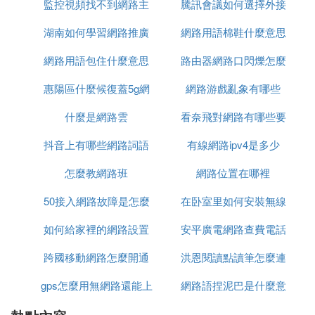
監控視頻找不到網路主
息有序
騰訊會議如何選擇外接
意思
湖南如何學習網路推廣
機什麼意思
網路用語棉鞋什麼意思
網路攝像頭
網路用語包住什麼意思
路由器網路口閃爍怎麼
惠陽區什麼候復蓋5g網
網路游戲亂象有哪些
弄
什麼是網路雲
路
看奈飛對網路有哪些要
抖音上有哪些網路詞語
有線網路ipv4是多少
求
怎麼教網路班
網路位置在哪裡
50接入網路故障是怎麼
在卧室里如何安裝無線
如何給家裡的網路設置
回事
安平廣電網路查費電話
網路
跨國移動網路怎麼開通
上網限制
洪恩閱讀點讀筆怎麼連
是多少
gps怎麼用無網路還能上
網路語捏泥巴是什麼意
接網路
網
思