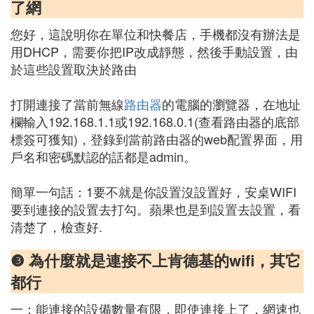
了網
您好，這說明你在單位和快餐店，手機都沒有辦法是
用DHCP，需要你把IP改成靜態，然後手動設置，由
於這些設置取決於路由
打開連接了當前無線
路由器
的電腦的瀏覽器，在地址
欄輸入192.168.1.1或192.168.0.1(查看路由器的底部
標簽可獲知)，登錄到當前路由器的web配置界面，用
戶名和密碼默認的話都是admin。
簡單一句話：1要不就是你設置沒設置好，安桌WIFI
要到連接的設置去打勾。蘋果也是到設置去設置，看
清楚了，檢查好.
❸ 為什麼就是連接不上肯德基的wifi，其它
都行
一：能連接的設備數量有限，即使連接上了，網速也