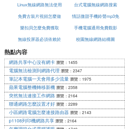
Linux無線網路無法使用
台式電腦無線網路搜索
免費古裝片視頻怎麼做
情話微甜手機鈴聲mp3免
不到網路
樂扣貝怎麼免費獲取
的
手機電腦通用免費觀影
費下載
無線投屏器必須依賴於
校園無線網路結構圖
軟體
熱點內容
網路嗎
網路共享中心沒有網卡
瀏覽：1455
電腦無法檢測到網路代理
瀏覽：2347
筆記本電腦一天會用多少流量
瀏覽：1975
蘋果電腦整機轉移新機
瀏覽：2358
突然無法連接工作網路
瀏覽：2164
聯通網路怎麼設置才好
瀏覽：2289
小區網路電腦怎麼連接路由器
瀏覽：2143
p1108列印機網路共享
瀏覽：2164
怎麼調節台式電腦護眼