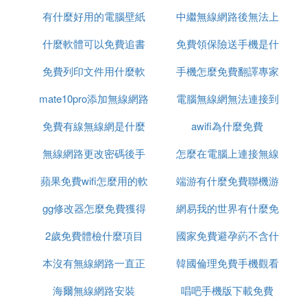
有什麼好用的電腦壁紙
才能免費看
中繼無線網路後無法上
怎麼查詢
什麼軟體可以免費追書
免費
免費領保險送手機是什
網
免費列印文件用什麼軟
手機怎麼免費翻譯專家
麼啊
mate10pro添加無線網路
體
電腦無線網無法連接到
免費有線無線網是什麼
這個網路是什麼原因
awifi為什麼免費
無線網路更改密碼後手
意思
怎麼在電腦上連接無線
蘋果免費wifi怎麼用的軟
機連接不上
端游有什麼免費聯機游
網路密碼
gg修改器怎麼免費獲得
體
網易我的世界有什麼免
戲好玩
2歲免費體檢什麼項目
腳本
國家免費避孕葯不含什
費槍械模組
本沒有無線網路一直正
韓國倫理免費手機觀看
麼
海爾無線網路安裝
在識別
唱吧手機版下載免費