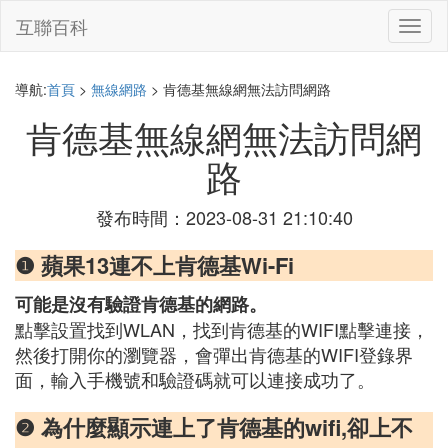
互聯百科
切
換
導
航
導航:
首頁
>
無線網路
> 肯德基無線網無法訪問網路
肯德基無線網無法訪問網
路
發布時間：2023-08-31 21:10:40
❶ 蘋果13連不上肯德基Wi-Fi
可能是沒有驗證肯德基的網路。
點擊設置找到WLAN，找到肯德基的WIFI點擊連接，
然後打開你的瀏覽器，會彈出肯德基的WIFI登錄界
面，輸入手機號和驗證碼就可以連接成功了。
❷ 為什麼顯示連上了肯德基的wifi,卻上不