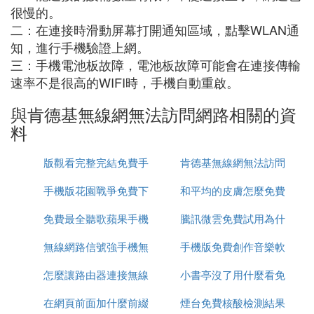
很慢的。
二：在連接時滑動屏幕打開通知區域，點擊WLAN通
知，進行手機驗證上網。
三：手機電池板故障，電池板故障可能會在連接傳輸
速率不是很高的WIFI時，手機自動重啟。
與肯德基無線網無法訪問網路相關的資
料
版觀看完整完結免費手
肯德基無線網無法訪問
手機版花園戰爭免費下
機在線
和平均的皮膚怎麼免費
網路
免費最全聽歌蘋果手機
載視頻
騰訊微雲免費試用為什
領取
無線網路信號強手機無
app推薦
手機版免費創作音樂軟
麼扣費
怎麼讓路由器連接無線
法連接
小書亭沒了用什麼看免
體
在網頁前面加什麼前綴
網路連接
煙台免費核酸檢測結果
費書