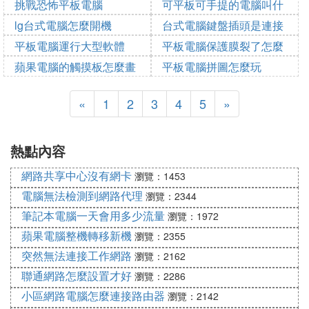
啟vt
挑戰恐怖平板電腦
要更換
可平板可手提的電腦叫什
2023-08-31 01:39:36
2023-08-31 01:21:39
lg台式電腦怎麼開機
麼
台式電腦鍵盤插頭是連接
2023-08-31 01:04:37
2023-08-31 00:54:42
平板電腦運行大型軟體
哪裡
平板電腦保護膜裂了怎麼
2023-08-31 00:50:08
2023-08-31 00:47:56
蘋果電腦的觸摸板怎麼畫
拆
平板電腦拼圖怎麼玩
2023-08-31 00:40:49
2023-08-31 00:36:23
cd
2023-08-31 00:30:25
2023-08-31 00:18:10
«
1
2
3
4
5
»
熱點內容
網路共享中心沒有網卡
瀏覽：1453
電腦無法檢測到網路代理
瀏覽：2344
筆記本電腦一天會用多少流量
瀏覽：1972
蘋果電腦整機轉移新機
瀏覽：2355
突然無法連接工作網路
瀏覽：2162
聯通網路怎麼設置才好
瀏覽：2286
小區網路電腦怎麼連接路由器
瀏覽：2142