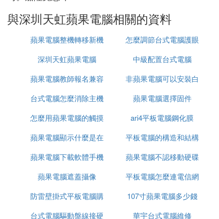
與深圳天虹蘋果電腦相關的資料
蘋果電腦整機轉移新機
怎麼調節台式電腦護眼
深圳天虹蘋果電腦
中級配置台式電腦
蘋果電腦教師報名兼容
非蘋果電腦可以安裝白
台式電腦怎麼消除主機
性
蘋果電腦選擇固件
蘋果系統么
怎麼用蘋果電腦的觸摸
消聲
ari4平板電腦鋼化膜
蘋果電腦顯示什麼是在
板點擊選擇
平板電腦的構造和結構
蘋果電腦下載軟體手機
充電
蘋果電腦不認移動硬碟
蘋果電腦遮蓋攝像
也下載
平板電腦怎麼連電信網
的解決方法
防雷壁掛式平板電腦購
107寸蘋果電腦多少錢
路
台式電腦驅動盤線接硬
買
華宇台式電腦維修