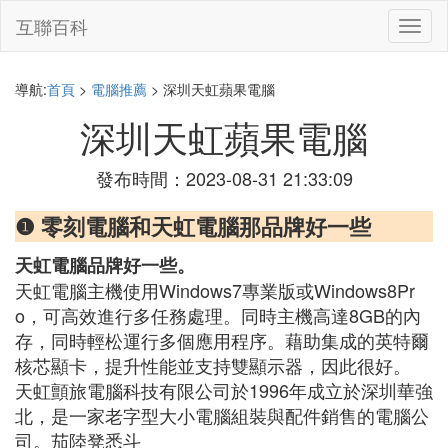
互聯百科
切
換
導
航
導航:
首頁
>
電腦推薦
> 深圳天虹蘋果電腦
深圳天虹蘋果電腦
發布時間：2023-08-31 21:33:09
❶ 零刻電腦和天虹電腦那品牌好一些
天虹電腦品牌好一些。
天虹電腦主機使用Windows7專業版或Windows8Pr
o，可高效進行多任務處理。同時主機高達8GB的內
存，同時輕松運行多個應用程序。藉助集成的英特爾
核芯顯卡，提升性能並支持雙顯示器，因此很好。
天虹顫旅電腦科技有限公司於1996年成立於深圳華強
北，是一家老字型大小電腦組裝與配件銷售的電腦公
司。茄陸凳悉斗