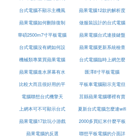
台式電腦不顯示主機風
碟可以嗎
蘋果電腦12款的解析度
蘋果電腦如何刪除復制
扇嗡嗡響
做服裝設計的台式電腦
華碩2500m7寸平板電腦
副本
蘋果電腦台式連接鍵盤
台式電腦沒有網如何設
蘋果電腦更新系統檢查
機械類專業買蘋果電腦
置
台式電腦臨時上網怎麼
軟體更新時出錯
蘋果電腦進水屏幕有水
匯澤8寸平板電腦
解決
比較大而且很好用的平
印保修
平板車電腦顯示充電但
電腦聯想台式機擎天
板電腦
莒縣蘋果電腦哪裡有賣
充不進去
上網本可不可顯示台式
夏新台式電腦怎麼連wifi
的
蘋果電腦17款玩小游戲
機電腦內容
2000多買紅米什麼平板
蘋果電腦的反選
可以嗎
聯想平板電腦的介面詳
電腦