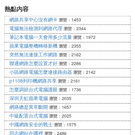
熱點內容
情
網路共享中心沒有網卡
瀏覽：1453
電腦無法檢測到網路代理
瀏覽：2344
筆記本電腦一天會用多少流量
瀏覽：1972
蘋果電腦整機轉移新機
瀏覽：2355
突然無法連接工作網路
瀏覽：2162
聯通網路怎麼設置才好
瀏覽：2286
小區網路電腦怎麼連接路由器
瀏覽：2142
p1108列印機網路共享
瀏覽：2161
怎麼調節台式電腦護眼
瀏覽：1736
深圳天虹蘋果電腦
瀏覽：2035
網路總是異常斷開
瀏覽：1657
中級配置台式電腦
瀏覽：2025
中國網路安全的戰士
瀏覽：1575
同志網站在哪裡
瀏覽：2486