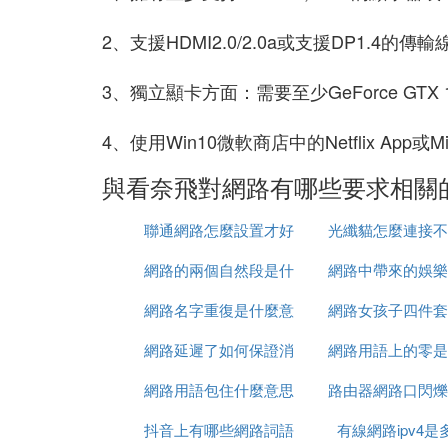
2、支援HDMI2.0/2.0a或支援DP1.4的傳輸
3、獨立顯卡方面：需要至少GeForce GT
4、使用Win10微軟商店中的Netflix App或Mi
與看奈飛對網路有哪些要求相關
聯通網路怎麼設置才好
光纖貓怎麼連接不
網路的兩個自然段是什
網路中帶來的娛樂
路
網路名字重復是什麼意
麼
網路女孩子四件套
些
網路延遲了如何保證消
思
網路用語上的零是
麼意思
網路用語包住什麼意思
息有序
路由器網路口閃爍
意思
抖音上有哪些網路詞語
有線網路ipv4是
弄