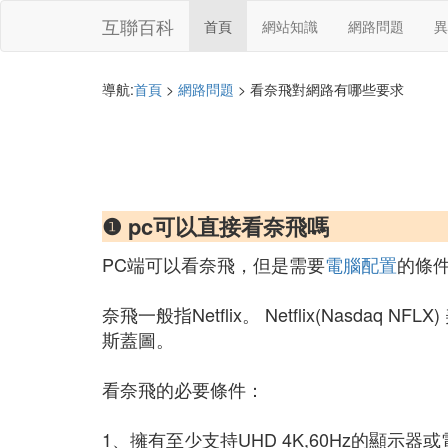
互聯百科
首頁
網站知識
網路問題
異
導航:
首頁
>
網路問題
> 看奈飛對網路有哪些要求
❶ pc可以直接看奈飛嗎
PC端可以看奈飛，但是需要
電腦配置
的條
奈飛一般指Netflix。 Netflix(Na
斯蓋圖。
看奈飛的必要條件：
1、擁有至少支持UHD 4K,60Hz的顯示器