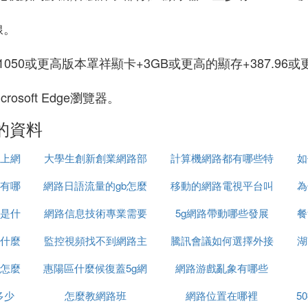
線。
X 1050或更高版本罩祥顯卡+3GB或更高的顯存+387.9
crosoft Edge瀏覽器。
的資料
上網
大學生創新創業網路部
計算機網路都有哪些特
如
有哪
網路日語流量的gb怎麼
學什麼
移動的網路電視平台叫
徵
為
是什
網路信息技術專業需要
讀
5g網路帶動哪些發展
什麼
餐
什麼
監控視頻找不到網路主
什麼電腦
騰訊會議如何選擇外接
湖
怎麼
惠陽區什麼候復蓋5g網
機什麼意思
網路游戲亂象有哪些
網路攝像頭
多少
怎麼教網路班
路
網路位置在哪裡
5