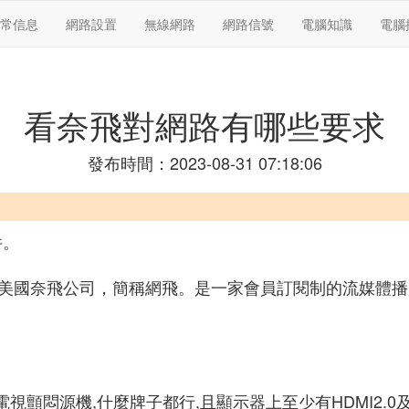
常信息
網路設置
無線網路
網路信號
電腦知識
電腦
看奈飛對網路有哪些要求
發布時間：2023-08-31 07:18:06
件。
sdaq NFLX) 美國奈飛公司，簡稱網飛。是一家會員訂閱制
或電視顫悶源機,什麼牌子都行,且顯示器上至少有HDMI2.