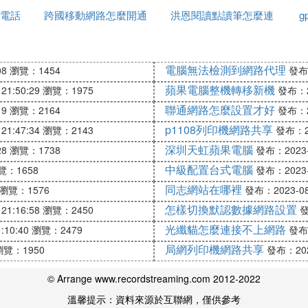
電話
跨國移動網路怎麼開通
洪恩閱讀點讀筆怎麼連
g
接網路
電腦無法檢測到網路代理
08
瀏覽：1454
發布：
蘋果電腦整機轉移新機
21:50:29
瀏覽：1975
發布：20
聯通網路怎麼設置才好
19
瀏覽：2164
發布：20
p1108列印機網路共享
21:47:34
瀏覽：2143
發布：20
深圳天虹蘋果電腦
28
瀏覽：1738
發布：2023-0
中級配置台式電腦
覽：1658
發布：2023-0
同志網站在哪裡
瀏覽：1576
發布：2023-08-
怎樣切換默認數據網路設置
21:16:58
瀏覽：2450
發
光纖貓怎麼連接不上網路
:10:40
瀏覽：2479
發布：
局網列印機網路共享
瀏覽：1950
發布：2023
© Arrange www.recordstreaming.com 2012-2022
溫馨提示：資料來源於互聯網，僅供參考