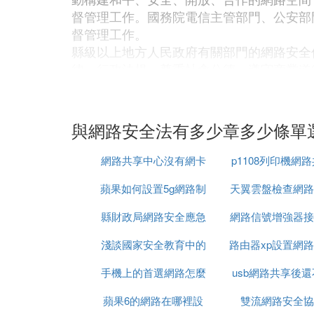
督管理工作。國務院電信主管部門、公安部
督管理工作。
縣級以上地方人民政府有關部門的網路安全
律、行政法規，尊重社會公德，遵守商業道
網路或者通過網路提供服務，應當依照法律
行，有效應對網路安全事件，防範網路違法
業自律，制定網路安全行為規范，指導會員
與網路安全法有多少章多少條單
他組織依法使用網路的權利，促進網路接入
任何個人和組織使用網路應當遵守憲法法律
網路共享中心沒有網卡
p1108列印機網
益，煽動顛覆國家政權、推翻社會主義制度
蘋果如何設置5g網路制
天翼雲盤檢查網路
淫穢色情信息，編造、傳播虛假信息擾亂經
研究開發有利於未成年人健康成長的網路產
縣財政局網路安全應急
式
網路信號增強器接
環境。第十四條任何個人和組織有權對危害
部門職責的，應當及時移送有權處理的部門
淺談國家安全教育中的
演練報價
路由器xp設置網
設置
有關部門應當對舉報人的相關信息予以保密
手機上的首選網路怎麼
網路安全
usb網路共享後
無線路由器設
國務院標准化行政主管部門和國務院其他有
家標准、行業標准。
蘋果6的網路在哪裡設
設置
雙流網路安全協
上網