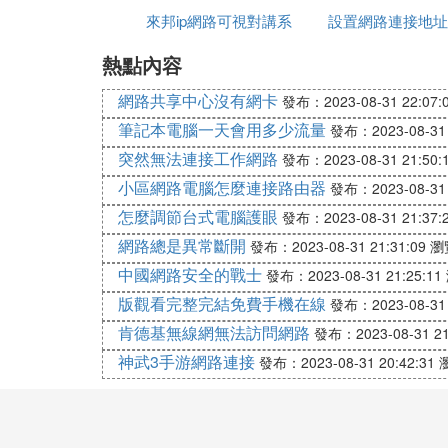
國家支持企業、研究機構、高等學校、網路
來邦ip網路可視對講系
置密碼
設置網路連接地址
政府應當統籌規劃，加大投入，扶持重點網
護網路技術知識產權，支持企業、研究機構
熱點內容
統設置
設置路由器設置
❺ 網路安全法是為了保障網路安全
網路共享中心沒有網卡
發布：2023-08-31 22:07:
筆記本電腦一天會用多少流量
發布：2023-08-31 
根據《中華人民共和國網路安全法》（中華
突然無法連接工作網路
發布：2023-08-31 21:50:
第一條：為了保障網路安全，維護網路空間
小區網路電腦怎麼連接路由器
發布：2023-08-31 
發展，制定本法。
怎麼調節台式電腦護眼
發布：2023-08-31 21:37:
《網路安全法》是我國網路安全領域的基礎
網路總是異常斷開
發布：2023-08-31 21:31:09
瀏
是引導我國網信事業沿著健康安全軌道運行
中國網路安全的戰士
發布：2023-08-31 21:25:11
版觀看完整完結免費手機在線
發布：2023-08-31 
肯德基無線網無法訪問網路
發布：2023-08-31 21
(5)網路安全法有多少章多少條單選題
神武3手游網路連接
發布：2023-08-31 20:42:31
《網路安全法》集中體現了網路空間各利益
范和制度，這些規范和制度相互影響、相互
通過這些法律規范及制度，《網路安全法》