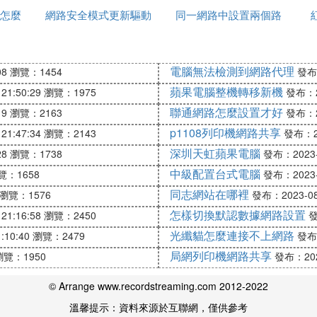
相關行業組織參與網路安全國家標准、行業標準的制定。
怎麼
網路安全模式更新驅動
器怎麼設置
同一網路中設置兩個路
後感
路安全技術產業和項目，支持網路安全技術的研究開發和
和高等學校等參與國家網路安全技術創新項目。
密碼
由器
維護什麼和國家安全
電腦無法檢測到網路代理
08
瀏覽：1454
發布：
蘋果電腦整機轉移新機
21:50:29
瀏覽：1975
發布：20
人民共和國主席令第五十三號）：
聯通網路怎麼設置才好
19
瀏覽：2163
發布：20
主權和國家安全、社會公共利益，保護公民、法人和其他
p1108列印機網路共享
21:47:34
瀏覽：2143
發布：20
深圳天虹蘋果電腦
28
瀏覽：1738
發布：2023-0
性法律，共有七章七十九條，內容十分豐富，奠定了中國
中級配置台式電腦
覽：1658
發布：2023-0
的指南針，具有里程碑意義。
同志網站在哪裡
瀏覽：1576
發布：2023-08-
怎樣切換默認數據網路設置
21:16:58
瀏覽：2450
發
光纖貓怎麼連接不上網路
:10:40
瀏覽：2479
發布：
擴展閱讀：
局網列印機網路共享
瀏覽：1950
發布：2023
相關方普遍關心的問題，確定了網路建設、運營、維護和
作用、相互協調，形成了一個維護網路空間主權和國家安
© Arrange www.recordstreaming.com 2012-2022
溫馨提示：資料來源於互聯網，僅供參考
確定了相關法定機構對網路安全的保護和監管職責，明確