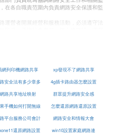
，在各自職責范圍內負責網路安全保護和監
路運營者開展經營和服務活動，必須遵守法
的監督，承擔社會責任。第十條建設、運營
施和其他必要措施，保障網路安全、穩定運
十一條網路相關行業組織按照章程，加強行
康發展。第十二條國家保護公民、法人和其
服務，保障網路信息依法有序自由流動。
得利用網路從事危害國家安全、榮譽和利
局網列印機網路共享
xp發現不了網路共享
義，宣揚民族仇恨、民族歧視，傳播暴力、
路安全法有多少章多
4g插卡路由器怎麼設置
和其他合法權益等活動。第十三條國家支持
的活動，為未成年人提供安全、健康的網路
網路共享地址映射
少條單選題
群眾提升網路安全感
網路
報的部門應當及時依法作出處理；不屬於本
果手機如何打開無線
怎麼還原網路還原設置
十五條國家建立和完善網路安全標准體系。
路平台服務公司會計
網路設置方法
網路安全和情報大會
全管理以及網路產品、服務和運行安全的國
phone11還原網路設置
科目設置
win10設置家庭網路連