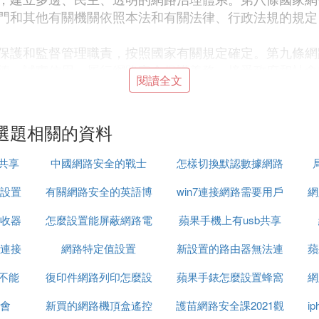
門和其他有關機關依照本法和有關法律、行政法規的規定
保護和監督管理職責，按照國家有關規定確定。第九條網
德，誠實信用，履行網路安全保護義務，接受政府和社會
閱讀全文
、行政法規的規定和國家標準的強制性要求，採取技術措
犯罪活動，維護網路數據的完整性、保密性和可用性。第
加強網路安全保護，提高網路安全保護水平，促進行業健
選題相關的資料
普及，提升網路服務水平，為社會提供安全、便利的網路
，遵守公共秩序，尊重社會公德，不得危害網路安全，不
路共享
中國網路安全的戰士
怎樣切換默認數據網路
，煽動分裂國家、破壞國家統一，宣揚恐怖主義、極端主
設置
有關網路安全的英語博
win7連接網路需要用戶
設置
網
濟秩序和社會秩序，以及侵害他人名譽、隱私、知識產權
品和服務，依法懲治利用網路從事危害未成年人身心健康
收器
怎麼設置能屏蔽網路電
客作文
蘋果手機上有usb共享
名密碼怎麼設置
網路安全的行為向網信、電信、公安等部門舉報。收到舉
。
路連接
網路特定值設置
話
新設置的路由器無法連
網路嗎
蘋
，保護舉報人的合法權益。第二章網路安全支持與促進第
還不能
置
復印件網路列印怎麼設
蘋果手錶怎麼設置蜂窩
接網路連接
網
關部門根據各自的職責，組織制定並適時修訂有關網路安
會
新買的網路機頂盒遙控
置
護苗網路安全課2021觀
網路電信網路
i