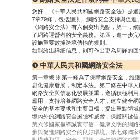
您好，《中華人民共和國網路安全法》是適
7章79條，包括總則、網路安全支持與促
《網路安全法》有六個突出亮點，第一，網
了網路運營者的安全義務。第四，進一步完
設施重要數據跨境傳輸的規則。
如能給出詳細信息，則可作出更為周詳的回
❹ 中華人民共和國網路安全法
第一章總 則第一條為了保障網路安全，維
息化健康發展，制定本法。第二條在中華人
網路安全與信息化發展並重，遵循積極利用
應用，支持培養網路安全人才，建立健全網
安全的基本要求和主要目標，提出重點領域
境內外的網路安全風險和威脅，保護關鍵信
第六條國家倡導誠實守信、健康文明的網路
參與促進網路安全的良好環境。第七條國家
動構建和平、安全、開放、合作的網路空間