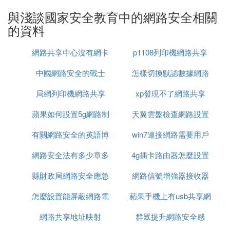
2、注意預防個人信息泄露。防止瀏覽行為被追蹤。
與淺談國家安全教育中的網路安全相關
3、網上購物時確保你的信息安全。
的資料
4、防止黑客攻擊。防止電腦中毒。
網路共享中心沒有網卡
p1108列印機網路共享
法律依據：
《中華人民共和國網路安全法》
中國網路安全的戰士
怎樣切換默認數據網路
第一條
為了保障網路安全，維護網路空間主權和國家安全、
局網列印機網路共享
xp發現不了網路共享
設置
社會公共利益，保護公民、法人和其他組織的合法權
蘋果如何設置5g網路制
天翼雲盤檢查網路設置
益，促進經濟社會信息化健康發展，制定本法。
第二條
有關網路安全的英語博
式
win7連接網路需要用戶
在中華人民共和國境內建設、運營、維護和使用網
網路安全法有多少章多
客作文
4g插卡路由器怎麼設置
名密碼怎麼設置
路，以及網路安全的監督管理，適用本法。
第三條
縣財政局網路安全應急
少條單選題
網路信號增強器接收器
網路
國家堅持網路安全與信息化發展並重，遵循積極利
用、科學發展、依法管理、確保安全的方針，推進網
怎麼設置能屏蔽網路電
演練報價
蘋果手機上有usb共享網
設置
路基礎設施建設和互聯互通，鼓勵網路技術創新和應
網路共享地址映射
話
群眾提升網路安全感
路嗎
用，支持培養網路安全人才，建立健全網路安全保障