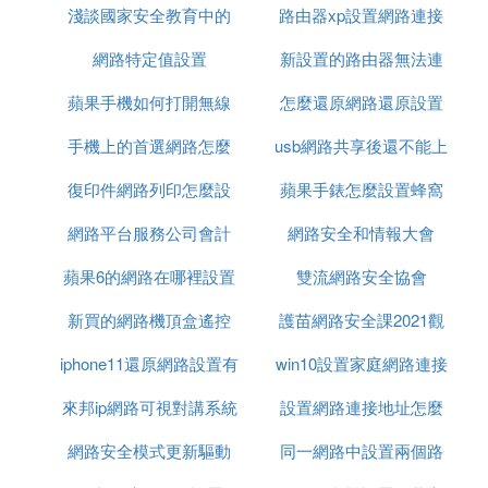
體系，提高網路安全保護能力。
淺談國家安全教育中的
路由器xp設置網路連接
⑵ 網路安全教育內容心得體會範文（大全6
網路特定值設置
網路安全
新設置的路由器無法連
無線路由器設置
篇）
蘋果手機如何打開無線
怎麼還原網路還原設置
接網路連接
每朵花都沒有一樣的時候，人也是一樣。一千個
手機上的首選網路怎麼
網路設置方法
usb網路共享後還不能上
讀者就有一千個哈姆雷特，心得也不例外，在學習
復印件網路列印怎麼設
設置
蘋果手錶怎麼設置蜂窩
網
中，我們每一個人應該都嘗試過寫心得體會吧，心得
體會可以幫助我們總結以往思想、工作和學習。我們
網路平台服務公司會計
置
網路安全和情報大會
網路電信網路
寫心得體會時需要注意哪些問題呢？為滿足您的需
求，我特地我了「網路安全教育內容心得體會範文
蘋果6的網路在哪裡設置
科目設置
雙流網路安全協會
（大全6篇）」，希望能對您有所幫助，請收藏。
新買的網路機頂盒遙控
密碼
護苗網路安全課2021觀
網路安全教育內容心得體會範文（大全
iphone11還原網路設置有
器怎麼設置
win10設置家庭網路連接
後感
6篇）【篇一】
來邦ip網路可視對講系統
沒有影響
設置網路連接地址怎麼
近年來，我國互聯網發展迅速，網民數量居世界
第一。不少人想當然地認為，我國互聯網發展已處於
網路安全模式更新驅動
設置
同一網路中設置兩個路
設置路由器設置密碼
世界先進水平。其實不然。雖然我國是世界上的網路