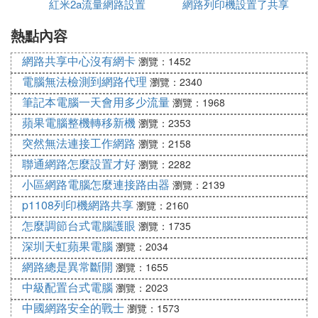
紅米2a流量網路設置
網路列印機設置了共享
由器
大國，但還不是網路強國，互聯網自主創新能力不
強，寬頻普及率與發達國家相比有較大差距，互聯網
熱點內容
不能列印
發展瓶頸仍然突出。同志指出：「沒有網路安全就沒
有國家安全，沒有信息化就沒有現代化。」維護網路
網路共享中心沒有網卡
瀏覽：1452
空間安全成為維護國家安全新的戰略制高點。維護網
電腦無法檢測到網路代理
瀏覽：2340
路空間安全，必須加快培養壯大高素質人才隊伍。可
筆記本電腦一天會用多少流量
瀏覽：1968
以說，如何培養靠得住、本領強、打得贏的網路安全
蘋果電腦整機轉移新機
瀏覽：2353
專業人才，是維護我國國家安全和發展利益的重大課
突然無法連接工作網路
瀏覽：2158
題。為此，必須深化教育改革，著力培養熟練掌握信
聯通網路怎麼設置才好
瀏覽：2282
息系統安全知識、網路基礎設施安全知識、信息對抗
小區網路電腦怎麼連接路由器
知識，具有較強實踐能力和創新能力的專業網路安全
瀏覽：2139
人才隊伍。實現這一目標，應協調推進學科建設、人
p1108列印機網路共享
瀏覽：2160
才培養、實踐鍛煉等各方面教育改革工作。目前，可
怎麼調節台式電腦護眼
瀏覽：1735
以從以下五個方面探索推進。
深圳天虹蘋果電腦
瀏覽：2034
加強學科專業建設。加強網路安全人才培養，一
網路總是異常斷開
瀏覽：1655
個重要途徑是加強學科專業建設。為此，國務院學位
中級配置台式電腦
瀏覽：2023
委員會、教育部已聯合發出《關於增設網路空間安全
中國網路安全的戰士
瀏覽：1573
一級學科的通知》，旨在全面提升網路空間安全學科