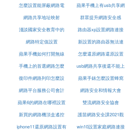
怎麼設置能屏蔽網路電
演練報價
蘋果手機上有usb共享網
設置
網路共享地址映射
話
群眾提升網路安全感
路嗎
淺談國家安全教育中的
路由器xp設置網路連接
網路特定值設置
網路安全
新設置的路由器無法連
無線路由器設置
蘋果手機如何打開無線
怎麼還原網路還原設置
接網路連接
手機上的首選網路怎麼
網路設置方法
usb網路共享後還不能上
復印件網路列印怎麼設
設置
蘋果手錶怎麼設置蜂窩
網
網路平台服務公司會計
置
網路安全和情報大會
網路電信網路
蘋果6的網路在哪裡設置
科目設置
雙流網路安全協會
新買的網路機頂盒遙控
密碼
護苗網路安全課2021觀
iphone11還原網路設置有
器怎麼設置
win10設置家庭網路連接
後感