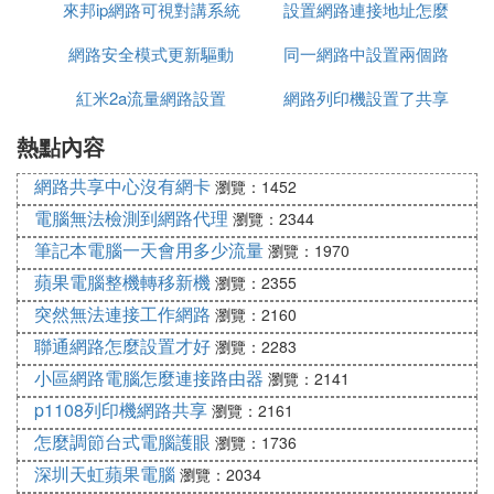
來邦ip網路可視對講系統
沒有影響
設置網路連接地址怎麼
網路安全模式更新驅動
設置
同一網路中設置兩個路
設置路由器設置密碼
紅米2a流量網路設置
網路列印機設置了共享
由器
熱點內容
不能列印
網路共享中心沒有網卡
瀏覽：1452
電腦無法檢測到網路代理
瀏覽：2344
筆記本電腦一天會用多少流量
瀏覽：1970
蘋果電腦整機轉移新機
瀏覽：2355
突然無法連接工作網路
瀏覽：2160
聯通網路怎麼設置才好
瀏覽：2283
小區網路電腦怎麼連接路由器
瀏覽：2141
p1108列印機網路共享
瀏覽：2161
怎麼調節台式電腦護眼
瀏覽：1736
深圳天虹蘋果電腦
瀏覽：2034