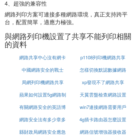
4、超強的兼容性
網路列印方案可連接多種網路環境，真正支持跨平
台，配置簡單，適應力極強。
與網路列印機設置了共享不能列印相關
的資料
網路共享中心沒有網卡
p1108列印機網路共享
中國網路安全的戰士
怎樣切換默認數據網路
局網列印機網路共享
xp發現不了網路共享
設置
蘋果如何設置5g網路制
天翼雲盤檢查網路設置
有關網路安全的英語博
式
win7連接網路需要用戶
網路安全法有多少章多
客作文
4g插卡路由器怎麼設置
名密碼怎麼設置
縣財政局網路安全應急
少條單選題
網路信號增強器接收器
網路