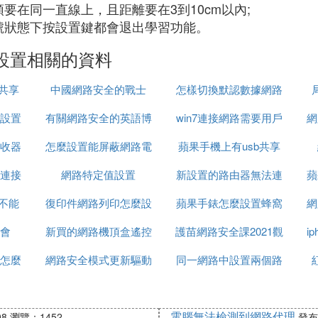
要在同一直線上，且距離要在3到10cm以內;
號狀態下按設置鍵都會退出學習功能。
設置相關的資料
路共享
中國網路安全的戰士
怎樣切換默認數據網路
設置
有關網路安全的英語博
win7連接網路需要用戶
設置
網
收器
怎麼設置能屏蔽網路電
客作文
蘋果手機上有usb共享
名密碼怎麼設置
路連接
網路特定值設置
話
新設置的路由器無法連
網路嗎
蘋
還不能
置
復印件網路列印怎麼設
蘋果手錶怎麼設置蜂窩
接網路連接
網
會
新買的網路機頂盒遙控
置
護苗網路安全課2021觀
網路電信網路
i
怎麼
網路安全模式更新驅動
器怎麼設置
同一網路中設置兩個路
後感
密碼
由器
電腦無法檢測到網路代理
08
瀏覽：1452
發布：