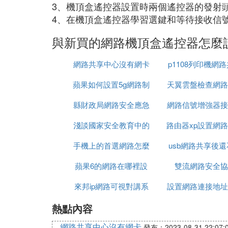
3、機頂盒遙控器設置時兩個遙控器的發射頭
4、在機頂盒遙控器學習選鍵和等待接收信
與新買的網路機頂盒遙控器怎麼
網路共享中心沒有網卡
p1108列印機網
蘋果如何設置5g網路制
天翼雲盤檢查網路
縣財政局網路安全應急
式
網路信號增強器接
淺談國家安全教育中的
演練報價
路由器xp設置網
設置
手機上的首選網路怎麼
網路安全
usb網路共享後
無線路由器設
蘋果6的網路在哪裡設
設置
雙流網路安全協
上網
來邦ip網路可視對講系
置密碼
設置網路連接地址
熱點內容
統設置
設置路由器設置
網路共享中心沒有網卡
發布：2023-08-31 22:07: