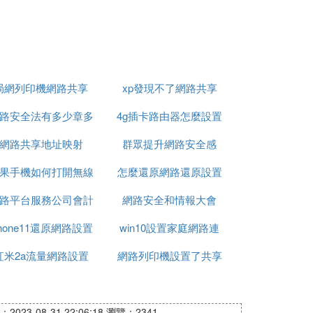
局網列印機網路共享
xp發現不了網路共享
路安全法有多少章多
4g插卡路由器怎麼設置
網路共享地址映射
少條單選題
群眾提升網路安全感
網路
果手機如何打開無線
怎麼還原網路還原設置
路平台服務公司會計
網路設置方法
網路安全和情報大會
phone11還原網路設置
科目設置
win10設置家庭網路連
紅米2a流量網路設置
有沒有影響
網路列印機設置了共享
接
不能列印
2023-08-31 22:06:18
瀏覽：2341