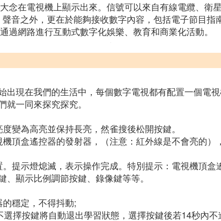
大念在電視機上顯示出來。信號可以來自有線電纜、衛
、聲音之外，更在於能夠接收數字內容，包括電子節目指
通過網路進行互動式數字化娛樂、教育和商業化活動。
始出現在我們的生活中，每個數字電視都有配置一個電視
們就一同來探究探究。
亮度變為高亮並保持長亮，然雀搜後松開按鍵。
視機頂盒遙控器的發射器，（注意：紅外線是不會亮的）
置。提示燈熄滅，表示操作完成。特別提示：電視機頂盒
鍵、顯示比例調節按鍵、錄像鍵等等。
的穩定，不得抖動;
不選擇按鍵將自動退出學習狀態，選擇按鍵後若14秒內不