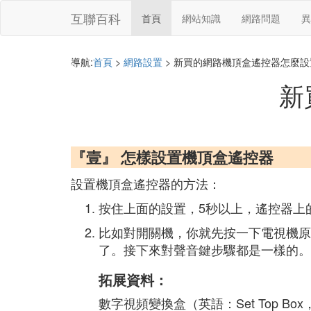
互聯百科
首頁
網站知識
網路問題
異
導航:
首頁
>
網路設置
> 新買的網路機頂盒遙控器怎麼設
新
『壹』 怎樣設置機頂盒遙控器
設置機頂盒遙控器的方法：
按住上面的設置，5秒以上，遙控器上
比如對開關機，你就先按一下電視機原
了。接下來對聲音鍵步驟都是一樣的。
拓展資料：
數字視頻變換盒（英語：Set Top