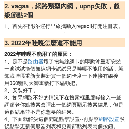
2. vagaa，網路類型內網，upnp失敗，超
級節點2個
1、首先在開始-運行里旅攜輸入regedit打開注冊表。
3. 2022年哇嘎怎麼還不能用
2022年哇嘎不能用了的原因：
1、是不是
路由器
壞了把無線網卡的驅動沖重新安裝
一遍試試換個無線網卡試試只是哇嘎不能用的話，就
卸載哇嘎重新安裝新買一個網卡度一下連接有線後，
用360驅動大師重新打下驅動把。
2、安裝好了。
3、如果網路不好的情況下在搜索框里蘆喊輸入一些
詞頌老你點搜索會彈出一個網頁顯示搜索結果，但是
這個結果並不是你想要的結果。
4、下面就解決這個問題點擊設置--再點擊
網路設置
然
後點擊更新伺服器列表和更新節點列表兩個按鈕。