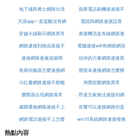
哇嘎現在為什麼連不上網了呢?
還有哇嘎呢 慢而已資源少！
地下城與勇士網路出現
不上
蘋果電話刷機後連接不
vagaa連接不到網路怎麼回事
天涯app一直提醒沒有網
異常09
寬頻與網路連接設置
上網路
你的VAGAA是什麼版本的啊？
穿越火線顯示網路異常
路連接
泰捷機頂盒有線網路連
老版本可能就不太好使了，你看看你的設置里的埠號
網路連接到路由器後不
安全
電腦連接wifi有網路網頁
接這樣設置
是不是給改了，你設為默認的試試。
連接網路會被追蹤嗎
能上網
信仰的力量網路連接異
打不開
還有顫姿就是路由器把BT的網站的IP給封掉了，你可
以試試代理IP
視易伺服器怎麼連接網
撥號未連接網路怎麼辦
常
哇嘎怎麼連接不上外網
小紅書網路連接不順暢
路
淘寶頻繁網路異常
也許是其他原因的
哇嘎無法連接網路 10分
瀏覽器出現網路異常
昂達主板無法連接到網
記得哇嘎設置里有個內網映射功能的，看看你是不打
威聯通換網路連接不上
音響可以連接網路但是
路
開了!
網路電話連接不上怎麼
win10系統網路連接後無
無法上網
5. WIN10下載哇嘎無法聯網怎麼解決
熱點內容
辦
法訪問
「首先要在你的電腦上下載一個哇嘎下載軟體。比如