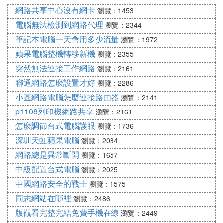
說哇嘎畫時代 2:下載完成後安裝到你的電腦上,如何
網路共享中心沒有網卡
瀏覽：1453
安裝這里就不在多說了,安裝不在安裝就好了。注意
電腦無法檢測到網路代理
瀏覽：2344
安裝時候,不要太快,有一些附帶安裝的東西你最好不
筆記本電腦一天會用多少流量
瀏覽：1972
要勾選。面對安裝了不需要的軟體或者設置。 3:安裝
蘋果電腦整機轉移新機
瀏覽：2355
完成後,點擊搜索字樣的按鈕,輸入你要搜索的關鍵
突然無法連接工作網路
瀏覽：2161
詞...」
聯通網路怎麼設置才好
瀏覽：2286
小區網路電腦怎麼連接路由器
瀏覽：2141
p1108列印機網路共享
瀏覽：2161
怎麼調節台式電腦護眼
瀏覽：1736
深圳天虹蘋果電腦
瀏覽：2034
網路總是異常斷開
瀏覽：1657
中級配置台式電腦
瀏覽：2025
中國網路安全的戰士
瀏覽：1575
同志網站在哪裡
瀏覽：2486
版觀看完整完結免費手機在線
瀏覽：2449