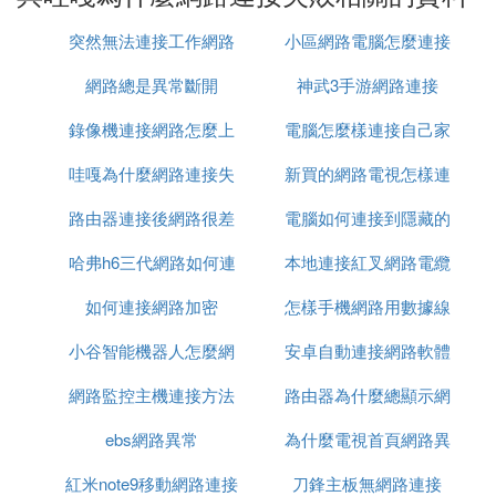
你就沒辦法下載的
突然無法連接工作網路
小區網路電腦怎麼連接
所以這個答洞虛沒什麼辦法的
vagaa連不上網路 10分
網路總是異常斷開
神武3手游網路連接
路由器
兄弟，咱都一樣，試用了各種方法了，什麼該IP阿，
錄像機連接網路怎麼上
電腦怎麼樣連接自己家
防火牆阿，都沒有用，准備買個路由器，哎，為了硬
碟的蒼老師得花錢阿，！
哇嘎為什麼網路連接失
網
新買的網路電視怎樣連
的網路
哇嘎怎麼連接不上網路，網路未知，失敗，請問下怎
路由器連接後網路很差
敗
電腦如何連接到隱藏的
接網路
麼解決呀？
確定沒有你不知道的防火牆? 無法用VAGAA一樣,自
哈弗h6三代網路如何連
本地連接紅叉網路電纜
網路
己電腦是裸奔,但是公司有防火牆,不能下載VAGAA 不
能玩清燃大型游戲。
如何連接網路加密
接
怎樣手機網路用數據線
被拔出
哇嘎搜不到啊？網路連不上啊 5分
小谷智能機器人怎麼網
安卓自動連接網路軟體
連接給電腦
換個軟體試試，比如p2p之類的，有你想要的。
VAGAA 網路類型連不上
網路監控主機連接方法
路連接
路由器為什麼總顯示網
為了迎接閱兵式，避免被河蟹（或者已經被河蟹）
ebs網路異常
為什麼電視首頁網路異
路異常
關閉了一些關口 沒法下載 過一段時間等風頭過去再
說吧
紅米note9移動網路連接
刀鋒主板無網路連接
常