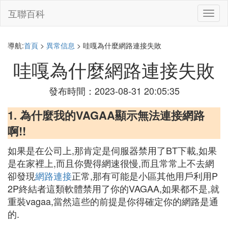
互聯百科
切
換
導
航
導航:
首頁
>
異常信息
> 哇嘎為什麼網路連接失敗
哇嘎為什麼網路連接失敗
發布時間：2023-08-31 20:05:35
1. 為什麼我的VAGAA顯示無法連接網路
啊!!
如果是在公司上,那肯定是伺服器禁用了BT下載,如果
是在家裡上,而且你覺得網速很慢,而且常常上不去網
卻發現
網路連接
正常,那有可能是小區其他用戶利用P
2P終結者這類軟體禁用了你的VAGAA,如果都不是,就
重裝vagaa,當然這些的前提是你得確定你的網路是通
的.