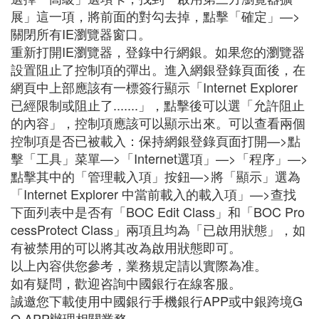
展」這一項，將前面的對勾去掉，點擊「確定」—>
關閉所有IE瀏覽器窗口。
重新打開IE瀏覽器，登錄中行網銀。如果您的瀏覽器
設置阻止了控制項的彈出。進入網銀登錄頁面後，在
網頁中上部應該有一標簽行顯示「Internet Explorer
已經限制或阻止了.......」，點擊後可以選「允許阻止
的內容」，控制項應該可以顯示出來。可以查看兩個
控制項是否已被載入：保持網銀登錄頁面打開—>點
擊「工具」菜單—>「Internet選項」—>「程序」—>
點擊其中的「管理載入項」按鈕—>將「顯示」選為
「Internet Explorer 中當前載入的載入項」—>查找
下面列表中是否有「BOC Edit Class」和「BOC Pro
cessProtect Class」兩項且均為「已啟用狀態」，如
有被禁用的可以將其改為啟用狀態即可。
以上內容供您參考，業務規定請以實際為准。
如有疑問，歡迎咨詢中國銀行在線客服。
誠邀您下載使用中國銀行手機銀行APP或中銀跨境G
O APP辦理相關業務。