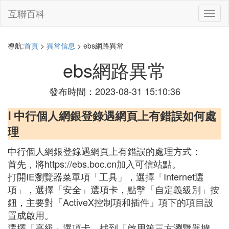
互聯百科
切
換
導
航
導航:
首頁
>
異常信息
> ebs網路異常
ebs網路異常
發布時間：2023-08-31 15:10:36
Ⅰ 中行個人網銀登錄遇網頁上有錯誤如何處
理
中行個人網銀登錄遇網頁上有錯誤的處理方式：
首先，將https://ebs.boc.cn加入可信站點。
打開IE瀏覽器菜單項「工具」，選擇「Internet選
項」，選擇「安全」選項卡，點擊「自定義級別」按
鈕，主要對「ActiveX控制項和插件」項下的項目設
置成啟用。
選擇「高級」選項卡，找到「啟用第三方瀏覽器擴