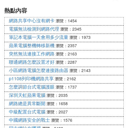
熱點內容
辦
法訪問
網路共享中心沒有網卡
瀏覽：1454
電腦無法檢測到網路代理
瀏覽：2345
筆記本電腦一天會用多少流量
瀏覽：1973
蘋果電腦整機轉移新機
瀏覽：2357
突然無法連接工作網路
瀏覽：2163
聯通網路怎麼設置才好
瀏覽：2287
小區網路電腦怎麼連接路由器
瀏覽：2143
p1108列印機網路共享
瀏覽：2162
怎麼調節台式電腦護眼
瀏覽：1737
深圳天虹蘋果電腦
瀏覽：2035
網路總是異常斷開
瀏覽：1658
中級配置台式電腦
瀏覽：2027
中國網路安全的戰士
瀏覽：1576