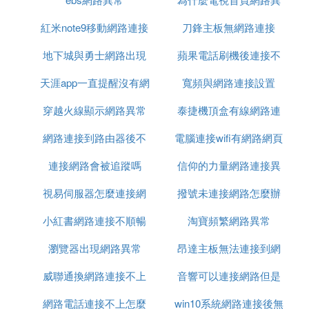
紅米note9移動網路連接
刀鋒主板無網路連接
常
地下城與勇士網路出現
不上
蘋果電話刷機後連接不
天涯app一直提醒沒有網
異常09
寬頻與網路連接設置
上網路
穿越火線顯示網路異常
路連接
泰捷機頂盒有線網路連
網路連接到路由器後不
安全
電腦連接wifi有網路網頁
接這樣設置
連接網路會被追蹤嗎
能上網
信仰的力量網路連接異
打不開
視易伺服器怎麼連接網
撥號未連接網路怎麼辦
常
小紅書網路連接不順暢
路
淘寶頻繁網路異常
瀏覽器出現網路異常
昂達主板無法連接到網
威聯通換網路連接不上
音響可以連接網路但是
路
網路電話連接不上怎麼
win10系統網路連接後無
無法上網