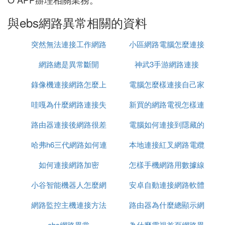
與ebs網路異常相關的資料
突然無法連接工作網路
小區網路電腦怎麼連接
網路總是異常斷開
神武3手游網路連接
路由器
錄像機連接網路怎麼上
電腦怎麼樣連接自己家
哇嘎為什麼網路連接失
網
新買的網路電視怎樣連
的網路
路由器連接後網路很差
敗
電腦如何連接到隱藏的
接網路
哈弗h6三代網路如何連
本地連接紅叉網路電纜
網路
如何連接網路加密
接
怎樣手機網路用數據線
被拔出
小谷智能機器人怎麼網
安卓自動連接網路軟體
連接給電腦
網路監控主機連接方法
路連接
路由器為什麼總顯示網
ebs網路異常
為什麼電視首頁網路異
路異常