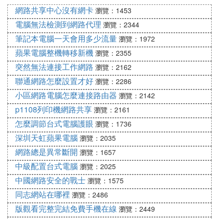
還需要通過設置主板的跳線來調整與其它資源的沖
網路共享中心沒有網卡
瀏覽：1453
突。
電腦無法檢測到網路代理
瀏覽：2344
筆記本電腦一天會用多少流量
瀏覽：1972
(6)為什麼電視首頁網路異常擴展閱讀：
蘋果電腦整機轉移新機
瀏覽：2355
由於引起網路速度慢的原因非常多，如網路環路、廣
突然無法連接工作網路
瀏覽：2162
播風暴、流量佔用、P2P下載、病毒等等，在遭遇網
聯通網路怎麼設置才好
瀏覽：2286
速慢時，我們如何才能很快的找到問題根源呢，通過
小區網路電腦怎麼連接路由器
科來網路分析系統抓包分析，是一個較好的解決方
瀏覽：2142
法。我的個人看法是首先可以通過專家診斷視圖看是
p1108列印機網路共享
瀏覽：2161
否有比較明顯的故障，如ARP掃描或欺騙；
怎麼調節台式電腦護眼
瀏覽：1736
如果是比較隱性的故障信息，那麼可以在端點視圖下
深圳天虹蘋果電腦
瀏覽：2035
查看IP流量、網路連接、發送/接收數據包等是否有異
網路總是異常斷開
瀏覽：1657
常，如果發現有可疑主機，定位該主機，對其會話、
中級配置台式電腦
瀏覽：2025
矩陣、數據包進行具體分析，是很快可以找到故障原
中國網路安全的戰士
瀏覽：1575
因的。
同志網站在哪裡
瀏覽：2486
在此，還想說一下科來的節點瀏覽器，個人感覺這是
版觀看完整完結免費手機在線
瀏覽：2449
非常好的一個功能，快速定位節點，快速篩選和過濾