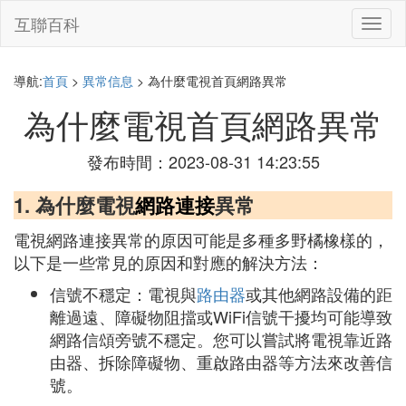
互聯百科
切
換
導
航
導航:
首頁
>
異常信息
> 為什麼電視首頁網路異常
為什麼電視首頁網路異常
發布時間：2023-08-31 14:23:55
1. 為什麼電視
網路連接
異常
電視網路連接異常的原因可能是多種多野橘橡樣的，
以下是一些常見的原因和對應的解決方法：
信號不穩定：電視與
路由器
或其他網路設備的距
離過遠、障礙物阻擋或WiFi信號干擾均可能導致
網路信頌旁號不穩定。您可以嘗試將電視靠近路
由器、拆除障礙物、重啟路由器等方法來改善信
號。