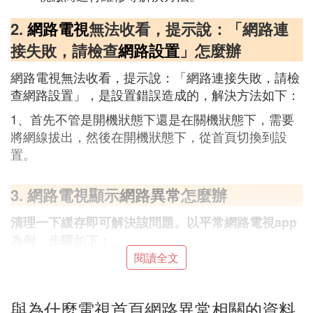
2.
網路電視
無法收看，提示說：「網路連
接失敗，請檢查
網路設置
」怎麼辦
網路電視無法收看，提示說：「網路連接失敗，請檢
查網路設置」，是設置錯誤造成的，解決方法如下：
1、首先不管是開機狀態下還是在關機狀態下，需要
將網線拔出，然後在開機狀態下，從首頁切換到設
置。
3. 網路電視顯示
網路異常
怎麼辦
清理一下緩存即可解決該問題。以平常網路電視app
為例，步驟如下：
閱讀全文
第一步、在軟體的設置里找到該選項，如下圖所示。
4. 電視中心網路連接異常怎麼辦
與為什麼電視首頁網路異常相關的資料