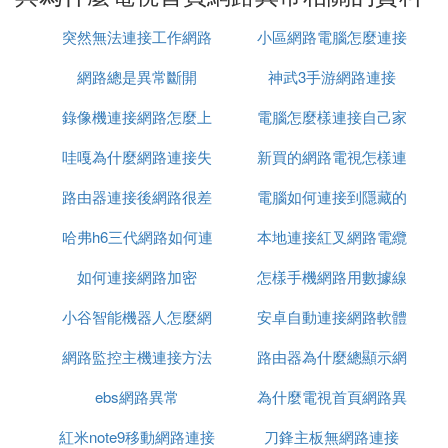
原因：電視的電視DNS出現問題造成的。
突然無法連接工作網路
小區網路電腦怎麼連接
1、首先，打開智能電視上的當貝助手。
網路總是異常斷開
神武3手游網路連接
路由器
5. 為什麼電視機顯示無網路
錄像機連接網路怎麼上
電腦怎麼樣連接自己家
哇嘎為什麼網路連接失
網
新買的網路電視怎樣連
的網路
電視機顯示無網路可能有多種原因，以下是一些常見
的原因纖扒：
路由器連接後網路很差
敗
電腦如何連接到隱藏的
接網路
1. 網路連接故障：如果您的電視機連接的是
無線網
路
，可能是因為路由器或電視機的無線網路連接出現
哈弗h6三代網路如何連
本地連接紅叉網路電纜
網路
了故障，導致無法連接網路。
如何連接網路加密
接
怎樣手機網路用數據線
被拔出
2. 網路設置錯誤：如果您的電視機連接的是有線網
路，可能是因裂豎納為網路設置出現了錯誤，例如IP
小谷智能機器人怎麼網
安卓自動連接網路軟體
連接給電腦
地址、子網掩碼、網關等設置不正確。
網路監控主機連接方法
路連接
路由器為什麼總顯示網
3. 網路信號不穩定：如果您的電視機連接的是無線網
路，可能是因為網路信號不穩定，導致無法連接網
ebs網路異常
為什麼電視首頁網路異
路異常
路。
4. 網路服務故障：如果您的電視機連接的是有線或無
紅米note9移動網路連接
刀鋒主板無網路連接
常