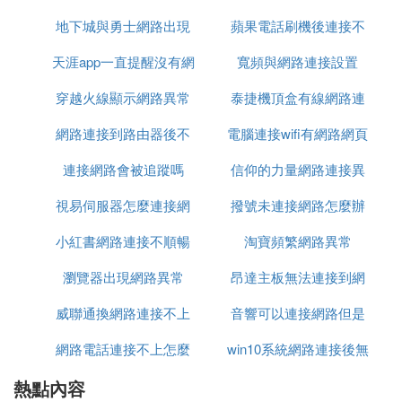
線網路，可能是因為網路服肆沒務出現了故障，例如
地下城與勇士網路出現
不上
蘋果電話刷機後連接不
您的網路服務商出現了故障或維護。
5. 電視機軟體問題：如果您的電視機連接的是有線或
天涯app一直提醒沒有網
異常09
寬頻與網路連接設置
上網路
無線網路，可能是因為電視機的軟體出現了問題，例
穿越火線顯示網路異常
路連接
泰捷機頂盒有線網路連
如需要更新軟體或重置電視機。
如果您的電視機顯示無網路，可以嘗試重新啟動電視
網路連接到路由器後不
安全
電腦連接wifi有網路網頁
接這樣設置
機、路由器或調整網路設置等方法來解決問題。如果
問題仍然存在，建議聯系電視機廠商或網路服務商尋
連接網路會被追蹤嗎
能上網
信仰的力量網路連接異
打不開
求幫助。
視易伺服器怎麼連接網
撥號未連接網路怎麼辦
常
6. 我家電視連網的看不了了，出現網路異
小紅書網路連接不順暢
路
淘寶頻繁網路異常
常請檢查網路900是怎麼回事
瀏覽器出現網路異常
昂達主板無法連接到網
電視連網的看不了了，出現網路異常請檢查網路900
威聯通換網路連接不上
音響可以連接網路但是
路
的原因是因為網路適配器（網卡）設置與計算機資源
有沖突。
網路電話連接不上怎麼
win10系統網路連接後無
無法上網
解決方式：分析、排除：通過調整網卡資源中的IRQ
熱點內容
辦
法訪問
和I/O值來避開與計算機其它資源的沖突。有些情況