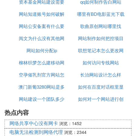
资本基金网站建设需要
何退掉
qq如何制作告白网站
意什么
网站知道账号如何破解
多少钱
哪里有BD电影蓝光下载
网站公安备案有什么要
密码
歌曲原创网站哪里找
网站
阅文为什么没有其他网
注意
网站制作如何把控项目
网站如何分配ip
站流量
联想笔记本怎么更改网
制作时间
柳林织梦怎么建移动网
如何访问专线网站
站权限
空孕催乳剂官方网站怎
站
长治网站设计怎么样
澳门新葡3280网站是多
么买
如何在百度对话框里显
网站建设一个团队多少
少
如何对一个网站进行创
示常用网站
热点内容
人
新创意
网络共享中心没有网卡
浏览：1452
电脑无法检测到网络代理
浏览：2344