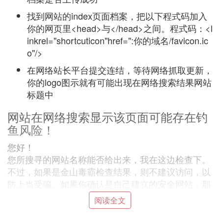
找到网站的index页面档案，把以下程式码加入
你的网页里<head>与</head>之间。程式码：<l
inkrel="shortcuticon"href=":你的域名/favicon.ic
o"/>
在网络站长平台提交连结，等待网络抓取更新，
你的logo图示就有可能出现在网络搜索结果网站
标题中
网站在网络搜索显示该页面可能存在钓
鱼风险！
您好！
您所搜寻的网站名称能否给出来，我在这边检查下。
不过，如果是金山毒霸检查结果，则不建议访问，以
防上当受骗。如果你确认是自己建立的安全网站，那
么网站的程式搭拍程式码可能需要改进。当然也可能
阅读全文
是误报的可能。此时，发过来网站名称，我可以帮你