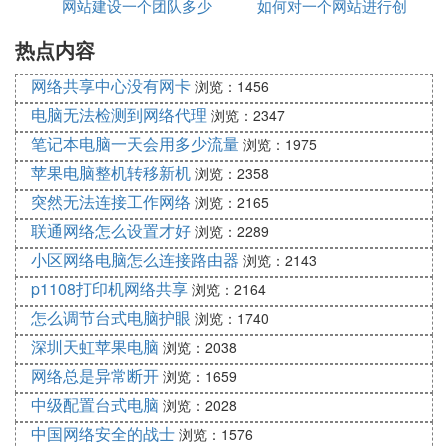
名？
网站建设一个团队多少
少
如何对一个网站进行创
示常用网站
一、促进网络蜘蛛对网站的检索更新
热点内容
人
新创意
网络蜘蛛喜欢有新内容的网站，如果你的网站能够保
网络共享中心没有网卡
持周期性的更新网站，那么蜘蛛也会周期性的爬行检
浏览：1456
索你的网站，这样的话，如果你的网站优化以后，就
电脑无法检测到网络代理
浏览：2347
能够快速获得最新的排名，也就是可以提高网站SEO
笔记本电脑一天会用多少流量
浏览：1975
优化的进度。
苹果电脑整机转移新机
浏览：2358
二、更新原创文章能够增加网站权威性，提高整体权
突然无法连接工作网络
浏览：2165
重
联通网络怎么设置才好
浏览：2289
任 何一个搜寻引擎都喜欢原创性的东西，特别是原
小区网络电脑怎么连接路由器
浏览：2143
创性的文章，不止是网络。如果你的网站能够长期周
期性的更新原创文章，即使你的网站不进行任何SEO
p1108打印机网络共享
浏览：2164
优化，网 站同样能够获得很好的权重。大部分新闻
怎么调节台式电脑护眼
浏览：1740
网站PR都在6以上就是一个很好的说明例子。一旦网
深圳天虹苹果电脑
浏览：2038
站的权重增加，那么优化关键词或者是进行其他任何
网络总是异常断开
浏览：1659
方面的SEO优 化都会变得简单了。
中级配置台式电脑
浏览：2028
三、保持网站更新可以提高网站的匹配度
中国网络安全的战士
浏览：1576
在谷歌网站管理后台中，我 们可以看到一个关键词