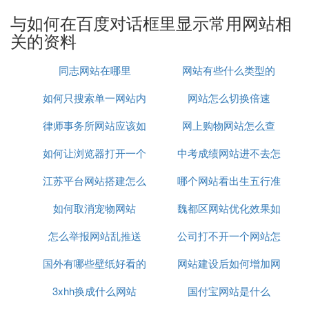
看看。
希望可以帮到您！
与如何在百度对话框里显示常用网站相
关的资料
怎样在网络搜索结果后显示官网两个字
同志网站在哪里
网站有些什么类型的
需要认证的。
如何只搜索单一网站内
网站怎么切换倍速
怎昌枝颂样不在网络搜索里显示之前搜
寻过的字
律师事务所网站应该如
容
网上购物网站怎么查
在Inter上面右击然后选择”内容”-”自动完成”-”清除表
如何让浏览器打开一个
何制作
中考成绩网站进不去怎
单”就行了
江苏平台网站搭建怎么
网站
哪个网站看出生五行准
么办
在网络搜索里的官方网站买东西可靠
如何取消宠物网站
联系
魏都区网站优化效果如
吗？
怎么举报网站乱推送
公司打不开一个网站怎
何
可靠，有中间平台，
国外有哪些壁纸好看的
网站建设后如何增加网
么办
在网络搜索时显示runtime error,
3xhh换成什么网站
网站
国付宝网站是什么
络流量
webopedia 关于 执行时错误的定义: