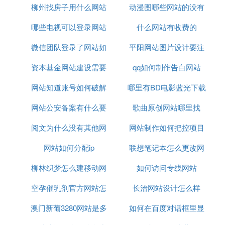
:webopedia./TERM/r/runtime_error.
柳州找房子用什么网站
动漫图哪些网站的没有
An error that ours ring the execution of a program. In
contrast, pile-time errors our while a program is bein
哪些电视可以登录网站
什么网站有收费的
水印
g piled. Runtime errors indicate bugs in the program
微信团队登录了网站如
平阳网站图片设计要注
or problems that the designers had anticipated but c
ould do nothing about. For example, running out of
资本基金网站建设需要
何退掉
qq如何制作告白网站
意什么
memory will often cause a runtime error.(执行时错误
网站知道账号如何破解
多少钱
哪里有BD电影蓝光下载
是程式执行期间发生的错误,它不同于编译期间发生
的错误.执行时错误可能是程式中的毛病引起的,也可
网站公安备案有什么要
密码
歌曲原创网站哪里找
网站
能程式并无错误耐郑,例如机器储存器不够引起)
Note that runtime errors differ from bombs or crashe
阅文为什么没有其他网
注意
网站制作如何把控项目
s in that you can often recover gracefully from a runt
网站如何分配ip
站流量
联想笔记本怎么更改网
制作时间
ime error.(执行时错误不同于炸弹或系统垮掉,执行时
错误一般不影响作业系统执行)
柳林织梦怎么建移动网
如何访问专线网站
站权限
具体的执行错误,要参照错误资讯,分析后,想办法解决.
空孕催乳剂官方网站怎
站
长治网站设计怎么样
在网络网搜寻自己的网站，排名在很后
澳门新葡3280网站是多
么买
如何在百度对话框里显
面，怎么提升网站在网络搜索引擎的排