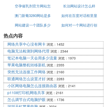
空孕催乳剂官方网站怎
站
长治网站设计怎么样
澳门新葡3280网站是多
么买
如何在百度对话框里显
网站建设一个团队多少
少
如何对一个网站进行创
示常用网站
热点内容
人
新创意
网络共享中心没有网卡
浏览：1452
电脑无法检测到网络代理
浏览：2344
笔记本电脑一天会用多少流量
浏览：1970
苹果电脑整机转移新机
浏览：2355
突然无法连接工作网络
浏览：2160
联通网络怎么设置才好
浏览：2283
小区网络电脑怎么连接路由器
浏览：2141
p1108打印机网络共享
浏览：2161
怎么调节台式电脑护眼
浏览：1736
深圳天虹苹果电脑
浏览：2034