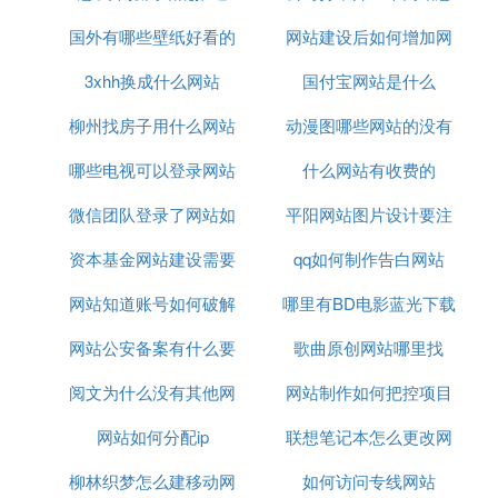
国外有哪些壁纸好看的
网站建设后如何增加网
么办
3xhh换成什么网站
网站
国付宝网站是什么
络流量
柳州找房子用什么网站
动漫图哪些网站的没有
哪些电视可以登录网站
什么网站有收费的
水印
微信团队登录了网站如
平阳网站图片设计要注
资本基金网站建设需要
何退掉
qq如何制作告白网站
意什么
网站知道账号如何破解
多少钱
哪里有BD电影蓝光下载
网站公安备案有什么要
密码
歌曲原创网站哪里找
网站
阅文为什么没有其他网
注意
网站制作如何把控项目
网站如何分配ip
站流量
联想笔记本怎么更改网
制作时间
柳林织梦怎么建移动网
如何访问专线网站
站权限