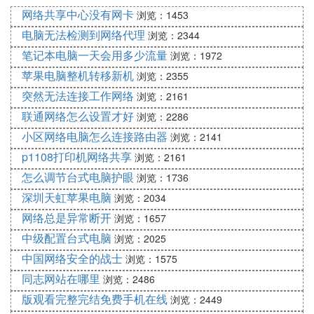
（3）房天下旗下拥有新房集团、二手房集团、家居
网络共享中心没有网卡
浏览：1453
集团、研究集团(中国指数研究院)、租房集团、搜房
电脑无法检测到网络代理
浏览：2344
金融集团这六大集团。
笔记本电脑一天会用多少流量
浏览：1972
（4）房天下的业务范围已经覆盖了房产和家居的所
苹果电脑整机转移新机
浏览：2355
有行业，具体包括：新房、二手房、租房、别墅、写
突然无法连接工作网络
浏览：2161
字楼、商铺、家居、装修装饰、各类交易的金融需求
联通网络怎么设置才好
浏览：2286
等等。
小区网络电脑怎么连接路由器
浏览：2141
（5）到现在为止，房天下已经覆盖了全球24个国
p1108打印机网络共享
浏览：2161
家，658个城市。并且每月的平均独立访客大约是1.2
怎么调节台式电脑护眼
浏览：1736
亿，累计的注册用户数量大约是1.1亿。
深圳天虹苹果电脑
浏览：2034
2、吉屋网
网络总是异常断开
浏览：1657
(1)吉屋网成立于2011年，吉屋网提出了“连接+服
中级配置台式电脑
浏览：2025
务”的方针，搭建了一个连接客户、房产经纪人、新
中国网络安全的战士
浏览：1575
房代理公司和开发商之间的电商平台来撮合房产买卖
同志网站在哪里
浏览：2486
交易，从而提高行业效率。
版观看完整完结免费手机在线
浏览：2449
(2)吉屋网的创始人和CEO潘国栋认为：经纪人决定