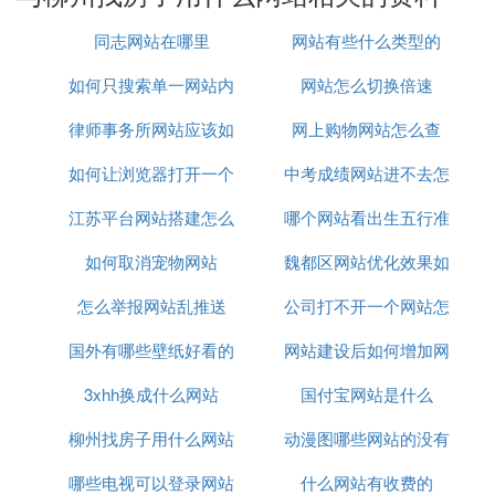
况，包括采光、朝向、家具配套、周边设施以及室内
装修等等。
同志网站在哪里
网站有些什么类型的
如何只搜索单一网站内
网站怎么切换倍速
4、注意租房费用
律师事务所网站应该如
容
网上购物网站怎么查
租房的时候，除了要关心每月的租金，还需要询问押
如何让浏览器打开一个
何制作
中考成绩网站进不去怎
金、水电缴费情况，因为生活是长期的，如果水电缴
江苏平台网站搭建怎么
网站
哪个网站看出生五行准
么办
费标准过高，即便租金再便宜，其实都是不划算的。
如何取消宠物网站
联系
魏都区网站优化效果如
怎么举报网站乱推送
公司打不开一个网站怎
何
编辑总结：以上关于租房子的网站，以及网上找房源
的注意事项就介绍到这里了，希望对您有所帮助。如
国外有哪些壁纸好看的
网站建设后如何增加网
么办
果您想了解更多相关资讯，欢迎关注齐家网。
3xhh换成什么网站
网站
国付宝网站是什么
络流量
柳州找房子用什么网站
动漫图哪些网站的没有
【输入面积，免费获取纤让装修报价】
哪些电视可以登录网站
什么网站有收费的
水印