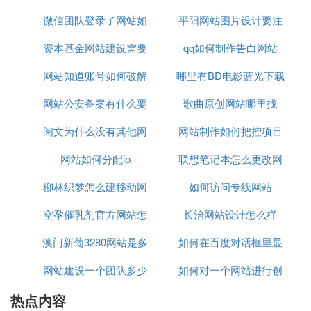
2. 找房子网站有哪些
微信团队登录了网站如
平阳网站图片设计要注
随着信息时代的发展，大多数人都会在网上找房子，
资本基金网站建设需要
何退掉
qq如何制作告白网站
意什么
都希望在大型的、正规的房地产平台上进行交易，觉
网站知道账号如何破解
多少钱
哪里有BD电影蓝光下载
得这样更加安全、方便、快捷，那么找房子网站有哪
些呢？下面和小编一起来看看吧。
网站公安备案有什么要
密码
歌曲原创网站哪里找
网站
找房子网站有哪些
阅文为什么没有其他网
注意
网站制作如何把控项目
1、房天下
网站如何分配ip
站流量
联想笔记本怎么更改网
制作时间
(1)找房子网站比较好的是房天下网站。房天下成立于
1999年6月，它是全球非常大的一家房地产家居网络
柳林织梦怎么建移动网
如何访问专线网站
站权限
平台，它一直引领着关于新房、二手房、租房、家
空孕催乳剂官方网站怎
站
长治网站设计怎么样
居、房地产研究等领域的互联网创新。
澳门新葡3280网站是多
么买
如何在百度对话框里显
（2）房天下在移动技术、产品、推广方面进行了全
面布局，从而锁定了移动房地产交易领域的主导地
网站建设一个团队多少
少
如何对一个网站进行创
示常用网站
位，它还拥有三千万用户的房天下APP，所以房天下
也是中国非常大的一家房地产移动应用平台。
热点内容
人
新创意