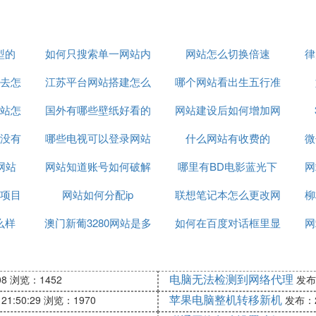
型的
如何只搜索单一网站内
网站怎么切换倍速
律
去怎
江苏平台网站搭建怎么
容
哪个网站看出生五行准
站怎
国外有哪些壁纸好看的
联系
网站建设后如何增加网
没有
哪些电视可以登录网站
网站
什么网站有收费的
络流量
微
网站
网站知道账号如何破解
哪里有BD电影蓝光下
网
项目
网站如何分配ip
密码
联想笔记本怎么更改网
载网站
柳
么样
澳门新葡3280网站是多
如何在百度对话框里显
站权限
网
少
示常用网站
电脑无法检测到网络代理
08
浏览：1452
发布：
苹果电脑整机转移新机
21:50:29
浏览：1970
发布：20