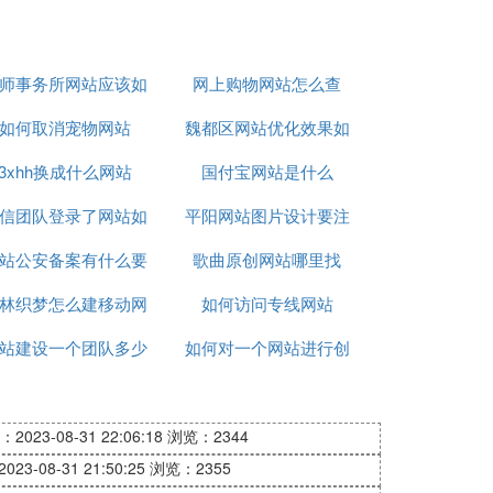
师事务所网站应该如
网上购物网站怎么查
如何取消宠物网站
何制作
魏都区网站优化效果如
3xhh换成什么网站
国付宝网站是什么
何
信团队登录了网站如
平阳网站图片设计要注
站公安备案有什么要
何退掉
歌曲原创网站哪里找
意什么
林织梦怎么建移动网
注意
如何访问专线网站
站建设一个团队多少
站
如何对一个网站进行创
人
新创意
2023-08-31 22:06:18
浏览：2344
23-08-31 21:50:25
浏览：2355