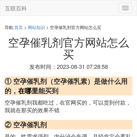
互联百科
切
换
导
航
导航:
首页
>
网站知识
> 空孕催乳剂官方网站怎么买
空孕催乳剂官方网站怎么
买
发布时间：2023-08-31 07:28:58
① 空孕催乳剂（空孕催乳素）是做什么用
的，
在哪里
能买到
空孕催乳剂我都吃过，在官网买的，可以货到付款，
我就在那买的效果不错
② 空孕催乳剂
是的，性需求强烈，内分泌会失调，月经肯定会紊乱