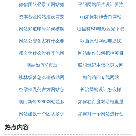
微信团队登录了网站如
平阳网站图片设计要注
资本基金网站建设需要
何退掉
qq如何制作告白网站
意什么
网站知道账号如何破解
多少钱
哪里有BD电影蓝光下载
网站公安备案有什么要
密码
歌曲原创网站哪里找
网站
阅文为什么没有其他网
注意
网站制作如何把控项目
网站如何分配ip
站流量
联想笔记本怎么更改网
制作时间
柳林织梦怎么建移动网
如何访问专线网站
站权限
空孕催乳剂官方网站怎
站
长治网站设计怎么样
澳门新葡3280网站是多
么买
如何在百度对话框里显
网站建设一个团队多少
少
如何对一个网站进行创
示常用网站
热点内容
人
新创意