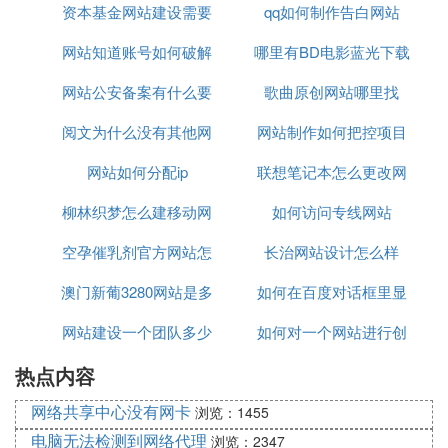
资本基金网站建设需要
何退掉
qq如何制作告白网站
意什么
网站知道账号如何破解
多少钱
哪里有BD电影蓝光下载
网站公安备案有什么要
密码
歌曲原创网站哪里找
网站
阅文为什么没有其他网
注意
网站制作如何把控项目
网站如何分配ip
站流量
联想笔记本怎么更改网
制作时间
柳林织梦怎么建移动网
如何访问专线网站
站权限
空孕催乳剂官方网站怎
站
长治网站设计怎么样
澳门新葡3280网站是多
么买
如何在百度对话框里显
网站建设一个团队多少
少
如何对一个网站进行创
示常用网站
热点内容
人
新创意
网络共享中心没有网卡
浏览：1455
电脑无法检测到网络代理
浏览：2347