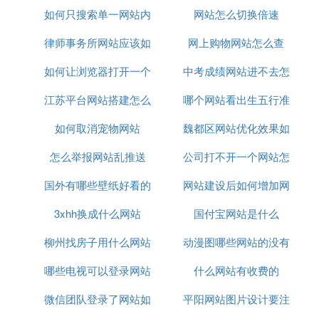
如何只搜索单一网站内
网站怎么切换倍速
律师事务所网站应该如
容
网上购物网站怎么查
如何让浏览器打开一个
何制作
中考成绩网站进不去怎
江苏平台网站搭建怎么
网站
哪个网站看出生五行准
么办
如何取消宠物网站
联系
魏都区网站优化效果如
怎么举报网站乱推送
公司打不开一个网站怎
何
国外有哪些壁纸好看的
网站建设后如何增加网
么办
3xhh换成什么网站
网站
国付宝网站是什么
络流量
柳州找房子用什么网站
动漫图哪些网站的没有
哪些电视可以登录网站
什么网站有收费的
水印
微信团队登录了网站如
平阳网站图片设计要注