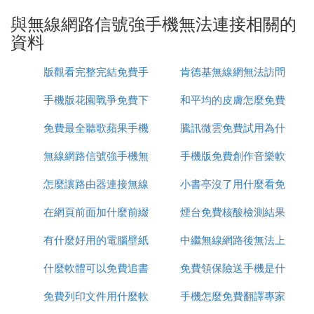
名和密碼（網路服務商提供的），保存。
與無線網路信號強手機無法連接相關的
資料
2、在【網路參數】--【WAN設置】里，選【正常模
式】，在【連接】的三個選項，選擇【PPPoE撥號】
版觀看完整完結免費手
肯德基無線網無法訪問
這一項。下面就是選擇【自動連接】，保存，退出。
3. 路由器連接上了手機卻上不了網是怎麼回事
手機版花園戰爭免費下
機在線
和平均的皮膚怎麼免費
網路
可能會是路由器斷網或寬頻網路不好，先斷掉路由器
電源重啟試試，如果仍不好或許就是寬頻的問題，網
免費最全聽歌蘋果手機
載視頻
騰訊微雲免費試用為什
領取
路路由器使用和設置：
無線網路信號強手機無
app推薦
手機版免費創作音樂軟
麼扣費
1、長時間開機或散熱不好，導致晶元過熱，影響了
怎麼讓路由器連接無線
法連接
小書亭沒了用什麼看免
體
工作性能。將路由器放置在通風、空曠處，經常掛機
在網頁前面加什麼前綴
網路連接
煙台免費核酸檢測結果
費書
下載的用戶，有條件的可以加裝散熱器；
有什麼好用的電腦壁紙
才能免費看
中繼無線網路後無法上
怎麼查詢
2、眾多無線路由器電磁互擾，可以在手機上下載安
裝一個WiFi信號分析儀APP，查看自己無線路由器信
什麼軟體可以免費追書
免費
免費領保險送手機是什
網
號在1-12個信道中是否有臨近強信號干擾，在信道中
免費列印文件用什麼軟
手機怎麼免費翻譯專家
麼啊
挑選一個無線信號環境較好的信道固定使用。如果手