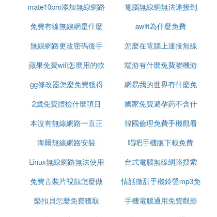
機平板支持5GHzWiFi信號，可以更換5Ghz路由器，
mate10pro添加無線網路
體
電腦無線網無法連接到
避開擁堵的2.4Ghz頻段；
免費有線無線網是什麼
這個網路是什麼原因
awifi為什麼免費
3、路由器寬頻網線水晶頭時間長了氧化連接不好、
無線網路更改密碼後手
意思
怎麼在電腦上連接無線
連接松動造成網路信號弱。清洗寬頻網線水晶頭，查
看路由器WAN口和LAN口連接是否松動，確保可靠連
蘋果免費wifi怎麼用的軟
機連接不上
端游有什麼免費聯機游
網路密碼
接；
gg修改器怎麼免費獲得
體
網易我的世界有什麼免
戲好玩
4、路由器老化，無線信號發射功率下降，導致無線
2歲免費體檢什麼項目
腳本
國家免費避孕葯不含什
費槍械模組
設備
網路連接
不好。如在手機WiFi信號分析以上看到
本沒有無線網路一直正
韓國倫理免費手機觀看
麼
自己路由器信號強度較弱，通常-40dB左右，低於-60
~-70dB更換路由器。
海爾無線網路安裝
在識別
唱吧手機版下載免費
5、路由器開啟 UPnP即插即用功能後，容易出現路
Linux無線網路無法使用
台式電腦無線網路搜索
由器掛死現象。設置關閉即插即用功能；
免費古裝片視頻怎麼做
情話微甜手機鈴聲mp3免
不到網路
6、寬頻網路為共享寬頻，同一單元內其他用戶佔用
樂扣貝怎麼免費獲取
的
手機電腦通用免費觀影
費下載
帶寬會影響到其他用戶正常使用。