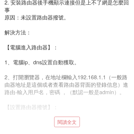
2. 安裝路由器後手機顯示連接但是上不了網是怎麼回
事
原因：未設置路由器撥號。
解決方法：
【電腦進入路由器】：
1、電腦ip、dns設置自動獲取。
2、打開瀏覽器，在地址欄輸入192.168.1.1（一般路
由器地址是這個或者查看路由器背面的登錄信息）進
路由-輸入用戶名，密碼 ，（默認一般是admin）。
【設置路由器撥號】：
1、在【設置向導】里，選擇【PPPoE撥號】（有些
閱讀全文
是ADSL撥號）這一項，按提示步驟輸入上網的用戶