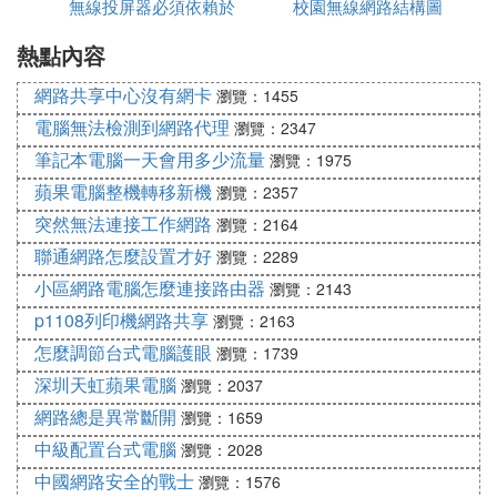
無線投屏器必須依賴於
校園無線網路結構圖
軟體
4. 為什麼我的無線路由器連上了 用手機上不了網
首先要弄清楚，手機連上無線，並不能說明就能上
熱點內容
網路嗎
網，它只能代表手機到路由器的無線這一段已經連接
網路共享中心沒有網卡
上了，也就是說手機已經和路由器建立無線連接了，
瀏覽：1455
但是路由器如果沒有和互聯網建立連接，你手機一樣
電腦無法檢測到網路代理
瀏覽：2347
不能上網，畢竟你手機是通過路由器上網的。
筆記本電腦一天會用多少流量
瀏覽：1975
蘋果電腦整機轉移新機
瀏覽：2357
至於上不了網，可能有幾種原因：
突然無法連接工作網路
瀏覽：2164
聯通網路怎麼設置才好
瀏覽：2289
常見的：1、路由器的撥號設置錯誤，導致撥號不成
小區網路電腦怎麼連接路由器
功，上不了網。
瀏覽：2143
p1108列印機網路共享
瀏覽：2163
2、路由器撥號的寬頻賬號密碼錯誤；
怎麼調節台式電腦護眼
瀏覽：1739
深圳天虹蘋果電腦
瀏覽：2037
3、寬頻線路斷開或者貓故障，你可以看你家的貓上
網路總是異常斷開
瀏覽：1659
的ADSL燈是不是常亮，常亮正常。如是其他原因請
中級配置台式電腦
瀏覽：2028
檢查線路。
中國網路安全的戰士
瀏覽：1576