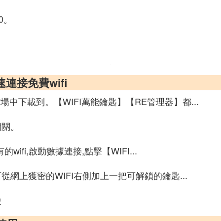
.0。
連接免費wifi
中下載到。【WIFI萬能鑰匙】【RE管理器】都...
開關。
ifi,啟動數據連接,點擊【WIFI...
從網上獲密的WIFI右側加上一把可解鎖的鑰匙...
使