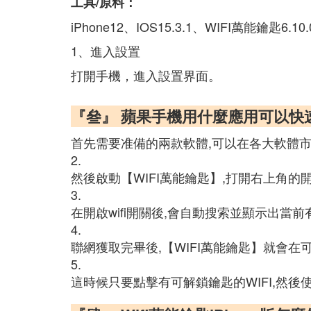
工具/原料：
iPhone12、IOS15.3.1、WIFI萬能鑰匙6.10
1、進入設置
打開手機，進入設置界面。
『叄』 蘋果手機用什麼應用可以快速
首先需要准備的兩款軟體,可以在各大軟體市場
2.
然後啟動【WIFI萬能鑰匙】,打開右上角的
3.
在開啟wifi開關後,會自動搜索並顯示出當前有的w
4.
聯網獲取完畢後,【WIFI萬能鑰匙】就會在可
5.
這時候只要點擊有可解鎖鑰匙的WIFI,然後