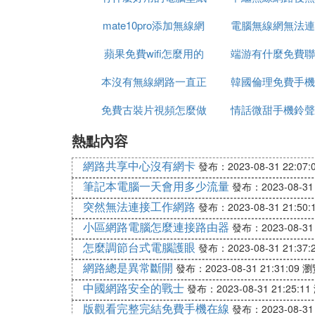
mate10pro添加無線網
免費
電腦無線網無法連
網
蘋果免費wifi怎麼用的
路
端游有什麼免費聯
這個網路是什麼
本沒有無線網路一直正
軟體
韓國倫理免費手機
戲好玩
免費古裝片視頻怎麼做
在識別
情話微甜手機鈴聲
熱點內容
的
免費下載
網路共享中心沒有網卡
發布：2023-08-31 22:07:
筆記本電腦一天會用多少流量
發布：2023-08-31 
突然無法連接工作網路
發布：2023-08-31 21:50:
小區網路電腦怎麼連接路由器
發布：2023-08-31 
怎麼調節台式電腦護眼
發布：2023-08-31 21:37:
網路總是異常斷開
發布：2023-08-31 21:31:09
瀏
中國網路安全的戰士
發布：2023-08-31 21:25:11
版觀看完整完結免費手機在線
發布：2023-08-31 