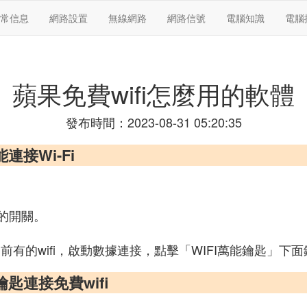
常信息
網路設置
無線網路
網路信號
電腦知識
電腦
蘋果免費wifi怎麼用的軟體
發布時間：2023-08-31 05:20:35
能連接Wi-Fi
角的開關。
出當前有的wifi，啟動數據連接，點擊「WIFI萬能鑰匙」
匙連接免費wifi