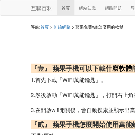
互聯百科
首頁
網站知識
網路問題
異
導航:
首頁
>
無線網路
> 蘋果免費wifi怎麼用的軟體
『壹』 蘋果手機可以下載
什麼軟體
1.首先下載「WIFI萬能鑰匙」。
2.然後啟動「WIFI萬能鑰匙」，打開右上
3.在開啟wifi開關後，會自動搜索並顯示
『貳』 蘋果手機怎麼開始使用萬能鑰