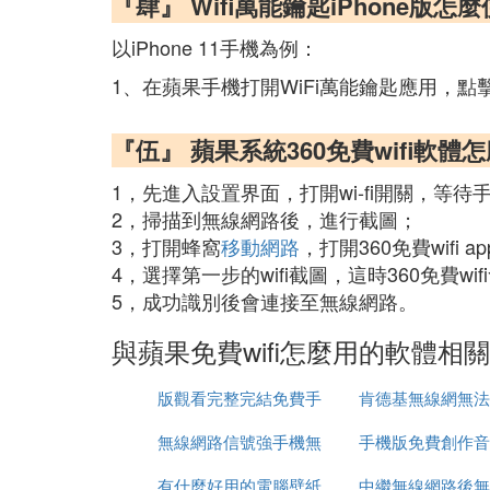
『肆』 Wifi萬能鑰匙iPhone版怎
以iPhone 11手機為例：
1、在蘋果手機打開WiFi萬能鑰匙應用，點
『伍』 蘋果系統360免費wifi軟體
1，先進入設置界面，打開wi-fi開關，等
2，掃描到無線網路後，進行截圖；
3，打開蜂窩
移動網路
，打開360免費wifi
4，選擇第一步的wifi截圖，這時360免費wi
5，成功識別後會連接至無線網路。
與蘋果免費wifi怎麼用的軟體相
版觀看完整完結免費手
肯德基無線網無法
無線網路信號強手機無
機在線
手機版免費創作音
網路
有什麼好用的電腦壁紙
法連接
中繼無線網路後無
體