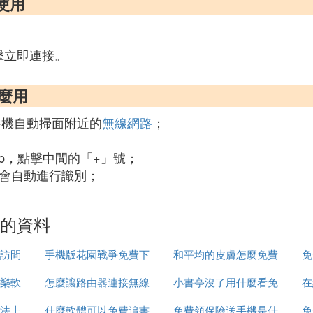
麼使用
擊立即連接。
怎麼用
待手機自動掃面附近的
無線網路
；
 app，點擊中間的「+」號；
fi會自動進行識別；
關的資料
訪問
手機版花園戰爭免費下
和平均的皮膚怎麼免費
免
樂軟
怎麼讓路由器連接無線
載視頻
小書亭沒了用什麼看免
領取
在
法上
什麼軟體可以免費追書
網路連接
免費領保險送手機是什
費書
免