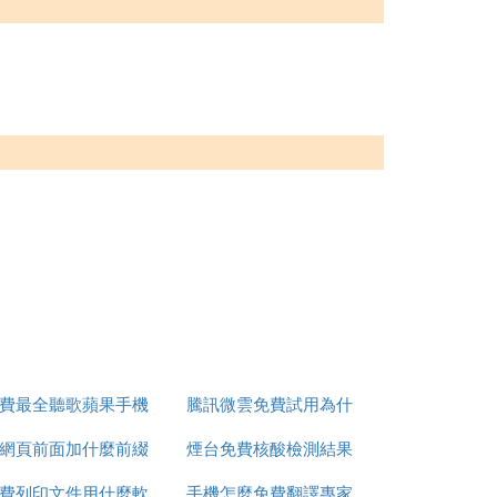
費最全聽歌蘋果手機
騰訊微雲免費試用為什
網頁前面加什麼前綴
app推薦
煙台免費核酸檢測結果
麼扣費
費列印文件用什麼軟
才能免費看
手機怎麼免費翻譯專家
怎麼查詢