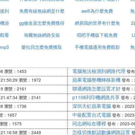
接到
免費有線無線網是什麼
awifi為什麼免費
麼啊
無
機游
原因
gg修改器怎麼免費獲得
意思
網易我的世界有什麼免
觀看
海爾無線網路安裝
腳本
唱吧手機版下載免費
費槍械模組
mp3
樂扣貝怎麼免費獲取
手機電腦通用免費觀影
無
軟體
電腦無法檢測到網路代理
08
瀏覽：1453
發布：
蘋果電腦整機轉移新機
21:50:29
瀏覽：1972
發布：20
聯通網路怎麼設置才好
19
瀏覽：2161
發布：20
p1108列印機網路共享
21:47:34
瀏覽：2141
發布：20
深圳天虹蘋果電腦
28
瀏覽：1736
發布：2023-0
中級配置台式電腦
覽：1657
發布：2023-0
同志網站在哪裡
瀏覽：1575
發布：2023-08-
怎樣切換默認數據網路設置
21:16:58
瀏覽：2449
發