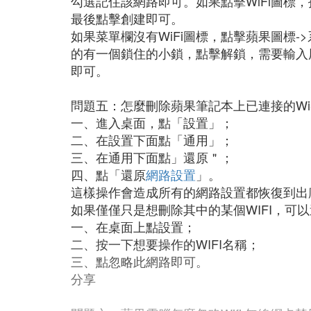
勾選記住該網路即可。如果點擊WiFi圖
最後點擊創建即可。
如果菜單欄沒有WiFi圖標，點擊蘋果圖標->
的有一個鎖住的小鎖，點擊解鎖，需要輸入用
即可。
問題五：怎麼刪除蘋果筆記本上已連接的Wi-
一、進入桌面，點「設置」；
二、在設置下面點「通用」；
三、在通用下面點」還原＂；
四、點「還原
網路設置
」。
這樣操作會造成所有的網路設置都恢復到出
如果僅僅只是想刪除其中的某個WIFI，可
一、在桌面上點設置；
二、按一下想要操作的WIFI名稱；
三、點忽略此網路即可。
分享