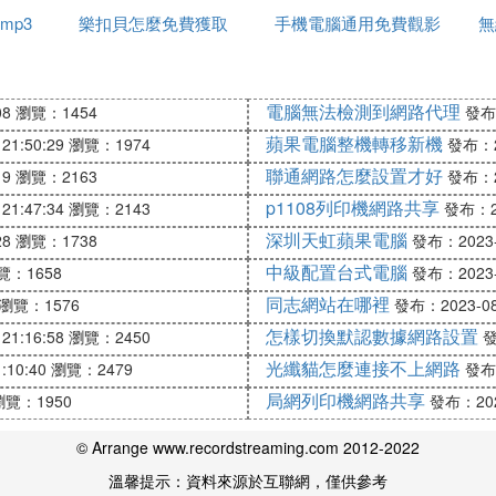
mp3
樂扣貝怎麼免費獲取
手機電腦通用免費觀影
無
D的無線網路，可以管源旁理、控制、刪除無線
網路連接
。
軟體
電腦無法檢測到網路代理
08
瀏覽：1454
發布：
"開始開發的個人消費型計算機，如:iMac、Mac mini、Macboo
蘋果電腦整機轉移新機
21:50:29
瀏覽：1974
發布：20
系統，最新的OS X系列基於NeXT系統開發，不支持兼容。
聯通網路怎麼設置才好
19
瀏覽：2163
發布：20
-Fi
p1108列印機網路共享
21:47:34
瀏覽：2143
發布：20
深圳天虹蘋果電腦
28
瀏覽：1738
發布：2023-0
中級配置台式電腦
覽：1658
發布：2023-0
--> 密碼
同志網站在哪裡
瀏覽：1576
發布：2023-08-
怎樣切換默認數據網路設置
21:16:58
瀏覽：2450
發
光纖貓怎麼連接不上網路
:10:40
瀏覽：2479
發布：
話請求幫助：
局網列印機網路共享
瀏覽：1950
發布：2023
© Arrange www.recordstreaming.com 2012-2022
溫馨提示：資料來源於互聯網，僅供參考