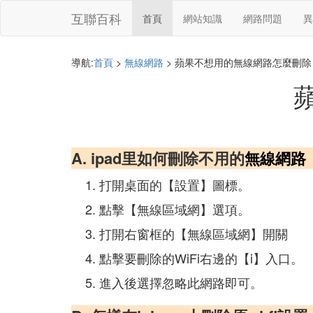
互聯百科
首頁
網站知識
網路問題
異
導航:
首頁
>
無線網路
> 蘋果不想用的無線網路怎麼刪除
A. ipad里如何刪除不用的
無線網路
打開桌面的【設置】圖標。
點擊【無線區域網】選項。
打開右窗框的【無線區域網】開關
點擊要刪除的WiFi右邊的【i】入口。
進入後選擇忽略此網路即可。