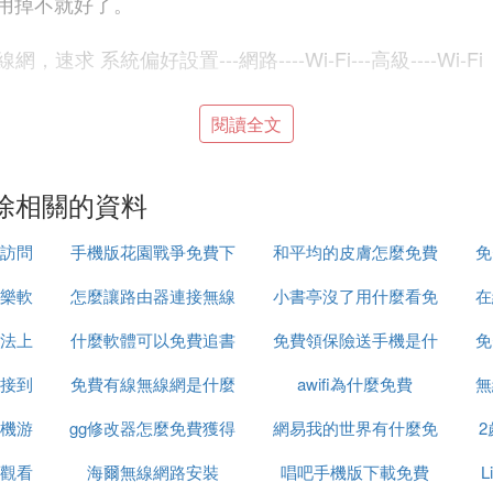
禁用掉不就好了。
系統偏好設置---網路----Wi-Fi---高級----Wi-
閱讀全文
除圖文教程 第一步：1）在Dock找到 「系統偏好設置
。第三步：1）在網路設置對話框找到「Wi-Fi」。2）選
顯示密碼 與記住該網路。2）輸入無線網路密碼。3）選
除相關的資料
下角的「高級…」。2）點按「―」號按鈕，即可刪除Ma
訪問
手機版花園戰爭免費下
和平均的皮膚怎麼免費
免
Option+mand+Esc. 強制退出它就好了。望採納?
樂軟
怎麼讓路由器連接無線
載視頻
小書亭沒了用什麼看免
領取
在
i接收功能嗎？如何關掉 再「系唬偏好設置」點「網路」，再左邊選
法上
什麼軟體可以免費追書
網路連接
免費領保險送手機是什
費書
免
接到
免費有線無線網是什麼
awifi為什麼免費
麼啊
無
機游
原因
gg修改器怎麼免費獲得
意思
網易我的世界有什麼免
觀看
海爾無線網路安裝
腳本
唱吧手機版下載免費
費槍械模組