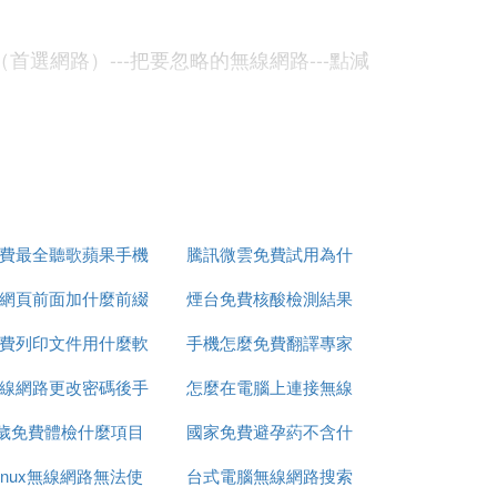
Fi（首選網路）---把要忽略的無線網路---點減
」。2）選擇「 系統偏好設置」。第二步：
擇「Wi-Fi」。3）在彈出的對話框中選擇
擇「加入」。第五步：如要刪除某個已經記住
c已經記住的網路。
費最全聽歌蘋果手機
騰訊微雲免費試用為什
?
網頁前面加什麼前綴
app推薦
煙台免費核酸檢測結果
麼扣費
中airport，然後點右邊的「關閉airpor
費列印文件用什麼軟
才能免費看
手機怎麼免費翻譯專家
怎麼查詢
線網路更改密碼後手
體
怎麼在電腦上連接無線
2歲免費體檢什麼項目
機連接不上
國家免費避孕葯不含什
網路密碼
Linux無線網路無法使
台式電腦無線網路搜索
麼