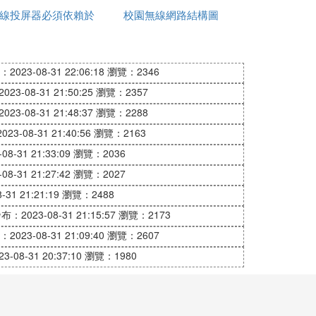
線投屏器必須依賴於
用
校園無線網路結構圖
不到網路
解決無線網路找不到、結果少、連不上的問
網路嗎
2023-08-31 22:06:18
瀏覽：2346
k Air、Macbook Pro、Macbook、Ma
23-08-31 21:50:25
瀏覽：2357
是一套完備而獨立的枯悉操作系統。
23-08-31 21:48:37
瀏覽：2288
23-08-31 21:40:56
瀏覽：2163
8-31 21:33:09
瀏覽：2036
8-31 21:27:42
瀏覽：2027
31 21:21:19
瀏覽：2488
布：2023-08-31 21:15:57
瀏覽：2173
2023-08-31 21:09:40
瀏覽：2607
-08-31 20:37:10
瀏覽：1980