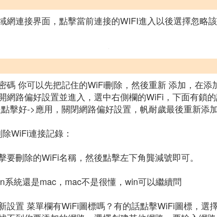
域網連接界面，點擊當前連接的WIFI進入以後選擇忽略
碼 你可以先把記住的WiFi刪除，然後重新 添加，在
開網路偏好設置並進入，選中右側欄的WiFi，下面有鎖的
後點擊好->應用，關閉網路偏好設置，帆耐歲最後重新添加
刪除WiFi連接記錄：
要刪除的WiFi名稱，然後點擊左下角龔減號即可。
系統還是mac，mac不是很懂，win可以繼續問
設置 菜單欄有WiFi圖標嗎？有的話點擊WiFi圖標，