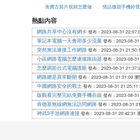
拓展資料：
免費古裝片視頻怎麼做
在識別
情話微甜手機鈴聲
WiFi連接管理器，支持連接使用中文SSI
熱點內容
的
免費下載
題。
網路共享中心沒有網卡
發布：2023-08-31 22:07:
Mac 它是蘋果公司自1984年起以"Macintosh
筆記本電腦一天會用多少流量
發布：2023-08-31 
c Pro等計算機。使用獨立的Mac OS
突然無法連接工作網路
發布：2023-08-31 21:50:
E. 怎麼刪除蘋果筆記本上已連接的Wi
小區網路電腦怎麼連接路由器
發布：2023-08-31 
怎麼調節台式電腦護眼
發布：2023-08-31 21:37:
方法一：從鑰匙串中刪除
網路總是異常斷開
發布：2023-08-31 21:31:09
瀏
啟動台 ---> 其他 ---> 鑰匙串訪問---> 系統 -
中國網路安全的戰士
發布：2023-08-31 21:25:11
然後雙指點擊要刪除的項，選擇刪除即可。
版觀看完整完結免費手機在線
發布：2023-08-31 
肯德基無線網無法訪問網路
發布：2023-08-31 21
如果以上方法還沒解決，請給蘋果客服打電
神武3手游網路連接
發布：2023-08-31 20:42:31
apple技術支持