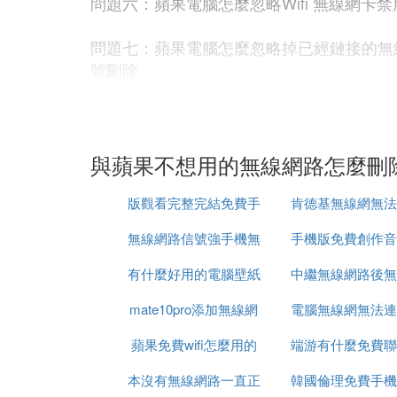
問題六：蘋果電腦怎麼忽略Wifi 無線網卡
問題七：蘋果電腦怎麼忽略掉已經鏈接的無線網，速求 
號刪除
問題八：Mac系統現有無線網路設置怎麼樣刪
1）在彈出的系統偏好設置對話框選擇「網路」
要連接的無線路由信號。第四步：1）勾選 
與蘋果不想用的無線網路怎麼刪
的無線網路，按如下操作即可。1）選擇右
版觀看完整完結免費手
肯德基無線網無法
問題畝蠢九：蘋果筆記本怎麼退出無線診斷 同時按
無線網路信號強手機無
機在線
手機版免費創作音
網路
問題十：蘋果macbook air如何關掉wif
有什麼好用的電腦壁紙
法連接
中繼無線網路後無
體
t」就可以了。
mate10pro添加無線網
免費
電腦無線網無法連
網
D. mac如何刪除已有的wifi連接
蘋果免費wifi怎麼用的
路
端游有什麼免費聯
這個網路是什麼
1、打開系統偏好沒裂乎設置，選擇網路；
本沒有無線網路一直正
軟體
韓國倫理免費手機
戲好玩