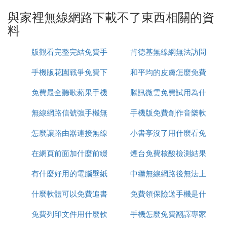
④無線路由器的訊號差：
與家裡無線網路下載不了東西相關的資
料
解決辦法：發射距離是有限的，如果還有牆角，信號
也會衰減，這個差異往往會被用戶所忽略，先縮短距
版觀看完整完結免費手
肯德基無線網無法訪問
離，逐步拉開距離。
手機版花園戰爭免費下
機在線
和平均的皮膚怎麼免費
網路
⑤Windows7操作系統，充分利用疑難解答向導來查
免費最全聽歌蘋果手機
載視頻
騰訊微雲免費試用為什
領取
找問題，根據提示再排除故障，非常有效！
無線網路信號強手機無
app推薦
手機版免費創作音樂軟
麼扣費
參考資料 《Windows7：[35]疑難解答》http://jingya
怎麼讓路由器連接無線
法連接
小書亭沒了用什麼看免
體
n..com/article/2c8c281df7aad90008252aa4.html
在網頁前面加什麼前綴
網路連接
煙台免費核酸檢測結果
費書
參考資料 《更新驅動程序 第7篇》http://jingyan..co
有什麼好用的電腦壁紙
才能免費看
中繼無線網路後無法上
怎麼查詢
m/season/26867
什麼軟體可以免費追書
免費
免費領保險送手機是什
網
參考資料 《無線網路設置》http://jingyan..com/articl
e/d3b74d64d242721f77e6093a.html
免費列印文件用什麼軟
手機怎麼免費翻譯專家
麼啊