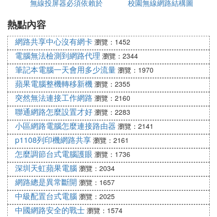
4、而下載不了東西，這也是相關的軟體沒安裝設置
無線投屏器必須依賴於
校園無線網路結構圖
軟體
正確的事。建議找人幫你看看吧，或者有時間去學習
熱點內容
網路嗎
如何root和如何刷rom什麼的。
網路共享中心沒有網卡
瀏覽：1452
電腦無法檢測到網路代理
瀏覽：2344
筆記本電腦一天會用多少流量
瀏覽：1970
蘋果電腦整機轉移新機
瀏覽：2355
突然無法連接工作網路
瀏覽：2160
聯通網路怎麼設置才好
瀏覽：2283
小區網路電腦怎麼連接路由器
瀏覽：2141
p1108列印機網路共享
瀏覽：2161
怎麼調節台式電腦護眼
瀏覽：1736
深圳天虹蘋果電腦
瀏覽：2034
網路總是異常斷開
瀏覽：1657
中級配置台式電腦
瀏覽：2025
中國網路安全的戰士
瀏覽：1574