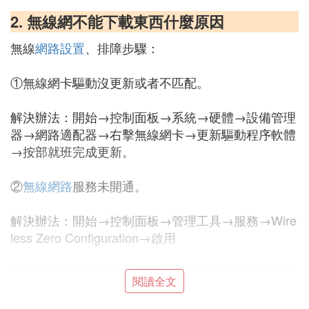
2. 無線網不能下載東西什麼原因
無線
網路設置
、排障步驟：
①無線網卡驅動沒更新或者不匹配。
解決辦法：開始→控制面板→系統→硬體→設備管理
器→網路適配器→右擊無線網卡→更新驅動程序軟體
→按部就班完成更新。
②
無線網路
服務未開通。
解決辦法：開始→控制面板→管理工具→服務→Wire
less Zero Configuration→啟用
③有的筆記本有開啟、關閉無線網路的物理開關或者
閱讀全文
快捷鍵Fn+F2，關閉一下，再重啟即可。