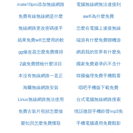
mate10pro添加無線網路
體
電腦無線網無法連接到
參考資料 《網路應用：[8]無線網路排查故障》http://j
ingyan..com/article/219f4bf7ddeb88de442d383c.ht
免費有線無線網是什麼
這個網路是什麼原因
awifi為什麼免費
ml
無線網路更改密碼後手
意思
怎麼在電腦上連接無線
參考資料 《Unidentified network》http://jingyan..co
蘋果免費wifi怎麼用的軟
機連接不上
端游有什麼免費聯機游
網路密碼
m/article/22fe7ced25a4023003617f7f.html
gg修改器怎麼免費獲得
體
網易我的世界有什麼免
戲好玩
3. wifi明明可以用可是為什麼下載不了東西
2歲免費體檢什麼項目
腳本
國家免費避孕葯不含什
費槍械模組
wifi明明可以用可是下載不了東西的原因是：
本沒有無線網路一直正
韓國倫理免費手機觀看
麼
1、可能是設置問題，在相應的軟體里設置，或者看
相應軟體是否給禁止使用某些許可權。
海爾無線網路安裝
在識別
唱吧手機版下載免費
2、或者是相應的軟體方面的需求沒滿足，類如需要
Linux無線網路無法使用
台式電腦無線網路搜索
某些網頁播放器（flashplayer）什麼的。
免費古裝片視頻怎麼做
情話微甜手機鈴聲mp3免
不到網路
3、當然網頁視頻或者本身是有問題的，這是網路那
頭的事。
樂扣貝怎麼免費獲取
的
手機電腦通用免費觀影
費下載