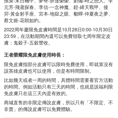
孫策-末日機甲、夢奇-胖達榮榮、劉備-時之戀人、李
元芳-飛鳶探春、李信-一念神魔、鎧-絳天戰甲、後
羿-黃金射手座、宮本-地獄之眼、貂蟬-仲夏夜之夢、
蔡文姬-花朝如約。
2022周年慶限免皮膚時間是10月28日0:00-10月30日
23:59，在活動期間內還可以免費領取七周年限定皮
膚：鬼穀子-五穀豐收。
王者榮耀限免皮膚使用時長：
限免皮膚指部分皮膚可以限時免費使用，即就算沒有
該英雄皮膚也可以使用，但是有時間限制。
比如幾天或者一周的時間，具體時間需要看官方活動
的時間。例如活動只有三天的時間，也就是說福利限
免皮膚只在這三天內是有效的。
商城直售的非限定傳說皮膚，所以只有「不限定、不
非賣」的傳說皮膚可以免費體驗。