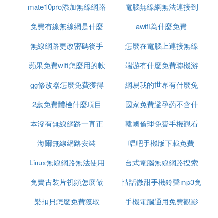
mate10pro添加無線網路
體
電腦無線網無法連接到
7、楊玉環——御劍飛天
8、諸葛亮——時雨天司
免費有線無線網是什麼
這個網路是什麼原因
awifi為什麼免費
9、甄姬——幽恆、游園驚夢
無線網路更改密碼後手
意思
怎麼在電腦上連接無線
三、打野：
1、孫悟空——孫行者、地獄火
蘋果免費wifi怎麼用的軟
機連接不上
端游有什麼免費聯機游
網路密碼
2、曹操——天狼征服者
3、典韋——岱宗
gg修改器怎麼免費獲得
體
網易我的世界有什麼免
戲好玩
4、韓信——飛衡
2歲免費體檢什麼項目
腳本
國家免費避孕葯不含什
費槍械模組
5、蘭陵王、花木蘭——默契交鋒
6、裴擒虎——李小龍
本沒有無線網路一直正
韓國倫理免費手機觀看
麼
7、趙雲——龍膽
海爾無線網路安裝
在識別
唱吧手機版下載免費
四、戰士：
1、鎧——絳天戰甲
Linux無線網路無法使用
台式電腦無線網路搜索
2、李信——一念神魔
3、劉備——時之戀人
免費古裝片視頻怎麼做
情話微甜手機鈴聲mp3免
不到網路
4、孫策——末日機甲
樂扣貝怎麼免費獲取
的
手機電腦通用免費觀影
費下載
5、呂布——御風驍將