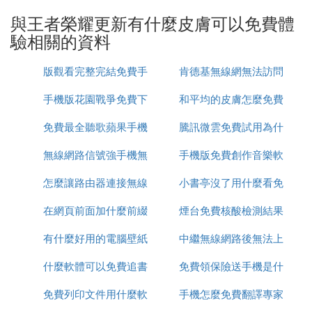
一、射手：
與王者榮耀更新有什麼皮膚可以免費體
1、百里守約—碎雲，據說改成虞姬的了，花間沒有
驗相關的資料
試
2、狄仁傑——超時空戰士
版觀看完整完結免費手
肯德基無線網無法訪問
3、李元芳——飛鳶探春
手機版花園戰爭免費下
機在線
和平均的皮膚怎麼免費
網路
4、孫尚香—宴攔高—末日機甲、音你閃耀、異界靈
器
免費最全聽歌蘋果手機
載視頻
騰訊微雲免費試用為什
領取
5、魯班——乒乓小將
6、阿離——祈雪靈祝
無線網路信號強手機無
app推薦
手機版免費創作音樂軟
麼扣費
7、黃忠——獵魂
怎麼讓路由器連接無線
法連接
小書亭沒了用什麼看免
體
8、夢奇——胖達榮榮
二、法師：
在網頁前面加什麼前綴
網路連接
煙台免費核酸檢測結果
費書
1、王昭君——乞巧縱情
有什麼好用的電腦壁紙
才能免費看
中繼無線網路後無法上
怎麼查詢
2、武則天——海洋之心
3、小喬、周瑜——音你心動
什麼軟體可以免費追書
免費
免費領保險送手機是什
網
4、貂蟬——遇見胡旋舞、仲夏夜之夢
5、羋月——白晶晶
免費列印文件用什麼軟
手機怎麼免費翻譯專家
麼啊
6、上官婉兒——梁祝