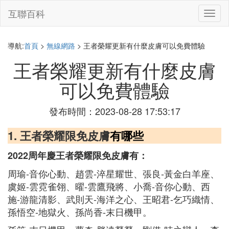
互聯百科
切
換
導
航
導航:
首頁
>
無線網路
> 王者榮耀更新有什麼皮膚可以免費體驗
王者榮耀更新有什麼皮膚
可以免費體驗
發布時間：2023-08-28 17:53:17
1. 王者榮耀限免皮膚
有哪些
2022周年慶王者榮耀限免皮膚有：
周瑜-音你心動、趙雲-淬星耀世、張良-黃金白羊座、
虞姬-雲霓雀翎、曜-雲鷹飛將、小喬-音你心動、西
施-游龍清影、武則天-海洋之心、王昭君-乞巧織情、
孫悟空-地獄火、孫尚香-末日機甲。