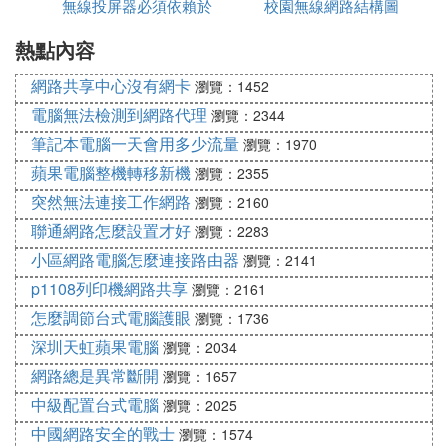
6、哪吒——逐夢之翼
無線投屏器必須依賴於
校園無線網路結構圖
軟體
7、豬八戒——豬悟能
熱點內容
網路嗎
五、輔助：
1、蔡文姬——花朝如約
網路共享中心沒有網卡
瀏覽：1452
2、大喬——白鶴梁神女
電腦無法檢測到網路代理
瀏覽：2344
3、牛魔——奔雷神使
筆記本電腦一天會用多少流量
瀏覽：1970
4、孫臏——天狼
蘋果電腦整機轉移新機
5、張飛——琥珀
瀏覽：2355
6、莊周——高山流水
突然無法連接工作網路
瀏覽：2160
七周年免費皮膚領取方法：
聯通網路怎麼設置才好
瀏覽：2283
免費皮膚一：鬼穀子五穀豐年
小區網路電腦怎麼連接路由器
瀏覽：2141
1、這是王者榮耀七周年的限定皮膚，以五穀文化為
p1108列印機網路共享
瀏覽：2161
主題的文創皮膚;
怎麼調節台式電腦護眼
瀏覽：1736
2、玩家可以在10月29日之後達成任務獲取道具，在
深圳天虹蘋果電腦
活動頁面用道具兌換獲取;
瀏覽：2034
免費皮膚二：史詩皮膚寶箱
網路總是異常斷開
瀏覽：1657
1、作為皮膚寶箱，其中包含了多款可以晌尺抽取的
中級配置台式電腦
瀏覽：2025
皮膚;
中國網路安全的戰士
瀏覽：1574