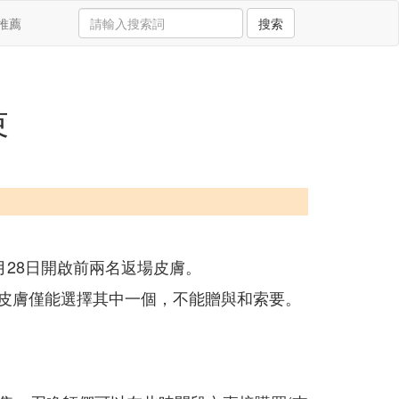
推薦
搜索
束
月28日開啟前兩名返場皮膚。
款皮膚僅能選擇其中一個，不能贈與和索要。