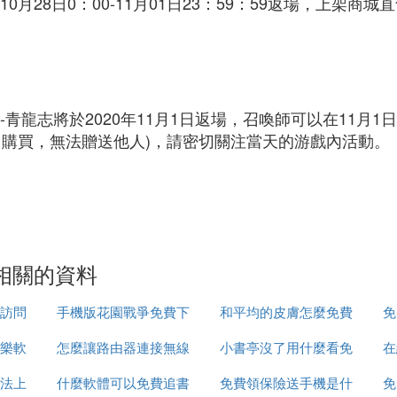
0月28日0：00-11月01日23：59：59返場，上架
-青龍志將於2020年11月1日返場，召喚師可以在11月
己購買，無法贈送他人)，請密切關注當天的游戲內活動。
相關的資料
訪問
手機版花園戰爭免費下
和平均的皮膚怎麼免費
免
樂軟
怎麼讓路由器連接無線
載視頻
小書亭沒了用什麼看免
領取
在
法上
什麼軟體可以免費追書
網路連接
免費領保險送手機是什
費書
免