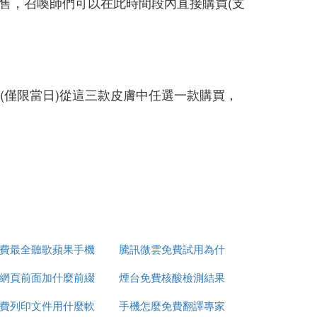
商城直售，召喚師們可以在此時間段內直接購買(支
1日(僅限當日)從這三款皮膚中任選一款購買，
費最全聽歌蘋果手機
騰訊微雲免費試用為什
網頁前面加什麼前綴
app推薦
煙台免費核酸檢測結果
麼扣費
費列印文件用什麼軟
才能免費看
手機怎麼免費翻譯專家
怎麼查詢