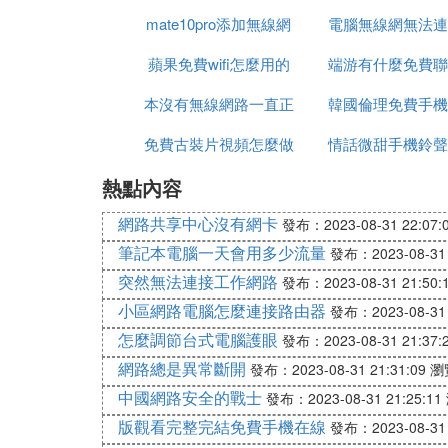
mate10pro添加無線網
免費
電腦無線網無法連
網
蘋果免費wifi怎麼用的
路
端游有什麼免費聯
這個網路是什麼
本沒有無線網路一直正
軟體
韓國倫理免費手機
戲好玩
免費古裝片視頻怎麼做
在識別
情話微甜手機鈴聲
熱點內容
的
免費下載
網路共享中心沒有網卡
發布：2023-08-31 22:07:
筆記本電腦一天會用多少流量
發布：2023-08-31 
突然無法連接工作網路
發布：2023-08-31 21:50:
小區網路電腦怎麼連接路由器
發布：2023-08-31 
怎麼調節台式電腦護眼
發布：2023-08-31 21:37:
網路總是異常斷開
發布：2023-08-31 21:31:09
瀏
中國網路安全的戰士
發布：2023-08-31 21:25:11
版觀看完整完結免費手機在線
發布：2023-08-31 