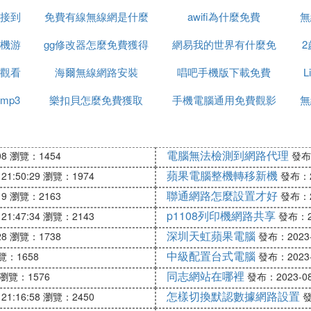
接到
免費有線無線網是什麼
awifi為什麼免費
麼啊
無
機游
原因
gg修改器怎麼免費獲得
意思
網易我的世界有什麼免
觀看
海爾無線網路安裝
腳本
唱吧手機版下載免費
費槍械模組
mp3
樂扣貝怎麼免費獲取
手機電腦通用免費觀影
無
軟體
電腦無法檢測到網路代理
08
瀏覽：1454
發布：
蘋果電腦整機轉移新機
21:50:29
瀏覽：1974
發布：20
聯通網路怎麼設置才好
19
瀏覽：2163
發布：20
p1108列印機網路共享
21:47:34
瀏覽：2143
發布：20
深圳天虹蘋果電腦
28
瀏覽：1738
發布：2023-0
中級配置台式電腦
覽：1658
發布：2023-0
同志網站在哪裡
瀏覽：1576
發布：2023-08-
怎樣切換默認數據網路設置
21:16:58
瀏覽：2450
發