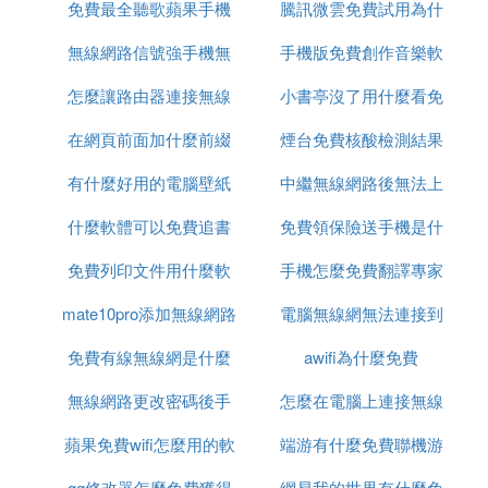
免費最全聽歌蘋果手機
載視頻
騰訊微雲免費試用為什
領取
無線網路信號強手機無
app推薦
手機版免費創作音樂軟
麼扣費
怎麼讓路由器連接無線
法連接
小書亭沒了用什麼看免
體
在網頁前面加什麼前綴
網路連接
煙台免費核酸檢測結果
費書
有什麼好用的電腦壁紙
才能免費看
中繼無線網路後無法上
怎麼查詢
什麼軟體可以免費追書
免費
免費領保險送手機是什
網
免費列印文件用什麼軟
手機怎麼免費翻譯專家
麼啊
mate10pro添加無線網路
體
電腦無線網無法連接到
免費有線無線網是什麼
這個網路是什麼原因
awifi為什麼免費
無線網路更改密碼後手
意思
怎麼在電腦上連接無線
蘋果免費wifi怎麼用的軟
機連接不上
端游有什麼免費聯機游
網路密碼
gg修改器怎麼免費獲得
體
網易我的世界有什麼免
戲好玩