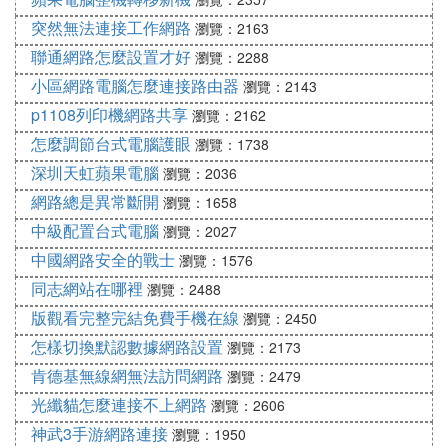
突然無法連接工作網路
瀏覽：2163
聯通網路怎麼設置才好
瀏覽：2288
小區網路電腦怎麼連接路由器
瀏覽：2143
p1108列印機網路共享
瀏覽：2162
怎麼調節台式電腦護眼
瀏覽：1738
深圳天虹蘋果電腦
瀏覽：2036
網路總是異常斷開
瀏覽：1658
中級配置台式電腦
瀏覽：2027
中國網路安全的戰士
瀏覽：1576
同志網站在哪裡
瀏覽：2488
版觀看完整完結免費手機在線
瀏覽：2450
怎樣切換默認數據網路設置
瀏覽：2173
肯德基無線網無法訪問網路
瀏覽：2479
光纖貓怎麼連接不上網路
瀏覽：2606
神武3手游網路連接
瀏覽：1950