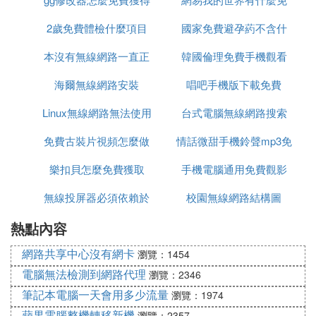
2歲免費體檢什麼項目
腳本
國家免費避孕葯不含什
費槍械模組
本沒有無線網路一直正
韓國倫理免費手機觀看
麼
海爾無線網路安裝
在識別
唱吧手機版下載免費
Linux無線網路無法使用
台式電腦無線網路搜索
免費古裝片視頻怎麼做
情話微甜手機鈴聲mp3免
不到網路
樂扣貝怎麼免費獲取
的
手機電腦通用免費觀影
費下載
無線投屏器必須依賴於
校園無線網路結構圖
軟體
熱點內容
網路嗎
網路共享中心沒有網卡
瀏覽：1454
電腦無法檢測到網路代理
瀏覽：2346
筆記本電腦一天會用多少流量
瀏覽：1974
蘋果電腦整機轉移新機
瀏覽：2357