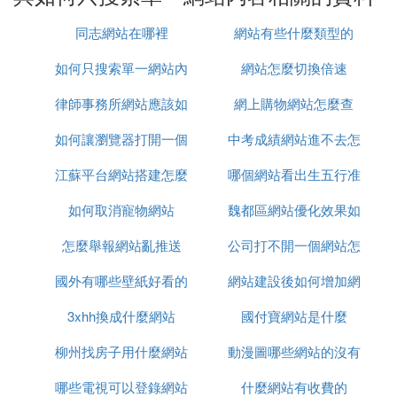
Google的「site:」功能比多數網站自己的站內檢索還
要好用，如果你查的不是動態資料庫，而且對時效性
同志網站在哪裡
網站有些什麼類型的
要求不高的話。
如何只搜索單一網站內
網站怎麼切換倍速
5、搜索不歡迎你搜索和免費使用的網站、資料庫的
部分內容；
律師事務所網站應該如
容
網上購物網站怎麼查
6、用「site:」搜索死鏈接網站、已關閉網站內的信
如何讓瀏覽器打開一個
何製作
中考成績網站進不去怎
息。
江蘇平台網站搭建怎麼
網站
哪個網站看出生五行准
麼辦
⑶ 求問如何搜索某一個網站的站內信息
如何取消寵物網站
聯系
魏都區網站優化效果如
有以下兩種操作方法：方法一
怎麼舉報網站亂推送
公司打不開一個網站怎
何
使用「site:」或者「domain:」命令：
如果您只想查詢某一個網站上的相關信息，可以使用
國外有哪些壁紙好看的
網站建設後如何增加網
麼辦
site或者domain命令來把搜索范圍限定在這個網站
3xhh換成什麼網站
網站
國付寶網站是什麼
路流量
中，提高查詢效率。
例如：搜索新浪的NBA頻道，可以輸入NBAsite:sina.
柳州找房子用什麼網站
動漫圖哪些網站的沒有
com.cn。
備註：查詢詞和site命令之間要用空格隔開；「sit
哪些電視可以登錄網站
什麼網站有收費的
水印