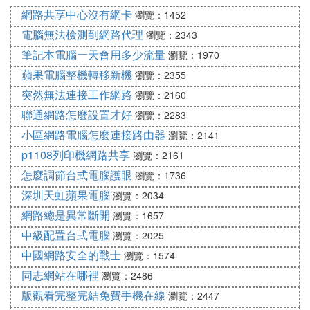
的網頁內進行搜索。
網路共享中心沒有網卡
瀏覽：1452
⑹ 怎麼只搜一個網站里的內容
電腦無法檢測到網路代理
瀏覽：2343
筆記本電腦一天會用多少流量
瀏覽：1970
1、其實很簡單呢，在搜索框中輸入「site:網址（不
蘋果電腦整機轉移新機
瀏覽：2355
帶http://)"，這樣回車一下，出來的就全是這個網站的
內容了。
突然無法連接工作網路
瀏覽：2160
2、在這里需要注意的是，如果輸入的是二級域名，
聯通網路怎麼設置才好
瀏覽：2283
也就是網址除http://外都輸入這樣出來的是該網站的
小區網路電腦怎麼連接路由器
瀏覽：2141
內容，但如果輸入的是頂級域名，也就是網址中只有
p1108列印機網路共享
瀏覽：2161
一個點的，那麼，出來的是所有的這個域名下的內
怎麼調節台式電腦護眼
瀏覽：1736
容。
深圳天虹蘋果電腦
瀏覽：2034
3、比如很多域名下有N個網站，那麼，site頂級域
網路總是異常斷開
名，出來的是所有網站的內容。
瀏覽：1657
4、還有什麼不懂的，可以去一些專業博客看看，那
中級配置台式電腦
瀏覽：2025
些會有很多相關教程。
中國網路安全的戰士
瀏覽：1574
同志網站在哪裡
瀏覽：2486
⑺ 技巧 | 如何通過搜索引擎找到我們想要
版觀看完整完結免費手機在線
瀏覽：2447
的內容