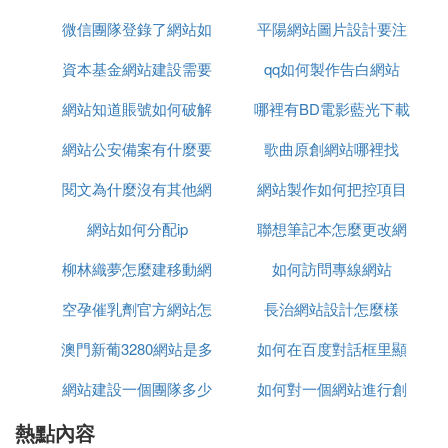
e:」和域名之間，不要加空格。方法二
微信團隊登錄了網站如
平陽網站圖片設計要注
⑷ 如何用百度搜索指定網站內的內容
資本基金網站建設需要
何退掉
qq如何製作告白網站
意什麼
網路中搜索指定網站內的內容方法：
網站知道賬號如何破解
多少錢
哪裡有BD電影藍光下載
打開網路首頁。
網站公安備案有什麼要
密碼
歌曲原創網站哪裡找
網站
輸入關鍵字，點擊網路一下。
閱文為什麼沒有其他網
注意
網站製作如何把控項目
在頁面的搜索框下方點擊「搜索工具」。
網站如何分配ip
站流量
聯想筆記本怎麼更改網
製作時間
⑸ 如何用百度搜索特定網站的內容
柳林織夢怎麼建移動網
如何訪問專線網站
站許可權
打開網路搜索主頁後，點擊右上角的「設置 點選設
空孕催乳劑官方網站怎
站
長治網站設計怎麼樣
置中的「高級搜索」點擊後打開高級搜索的設置頁
面，在其中的最下方就可以輸入你想要搜索的指定網
澳門新葡3280網站是多
麼買
如何在百度對話框里顯
址，另外還可以設置要搜索的關鍵詞位於指定網站中
網站建設一個團隊多少
少
如何對一個網站進行創
示常用網站
網頁的哪個位置，還可以限定在指輸入、設置完成
後，點擊「高級搜索」即開始搜索。定時間、格式等
熱點內容
人
新創意