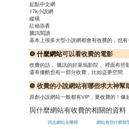
起點中文網
17k小說網
縱橫
紅袖添香
騰訊閱讀
基本上很多大型小說網都會有收費的，也有
❹
什麼網站
可以看收費的電影
收費的話， 騰訊的好萊塢影院， 裡面有些
還有優酷也有一部分收費，比如盜夢空間
❺ 收費的小說網站有哪些求大神幫
原創小說網站一般都有VIP，要收費的！
與什麼網站有收費的相關的資料
同志網站在哪裡
網站有些什麼類