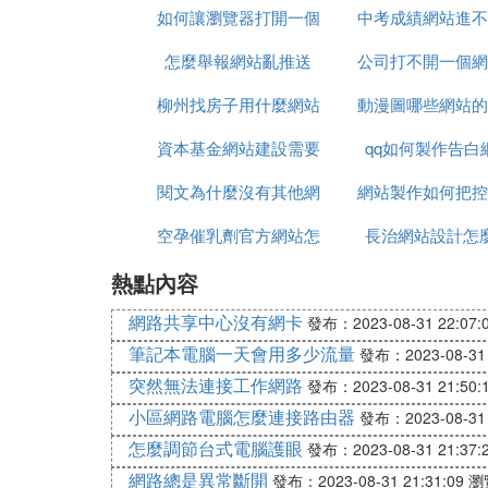
如何讓瀏覽器打開一個
中考成績網站進不
怎麼舉報網站亂推送
網站
公司打不開一個網
麼辦
柳州找房子用什麼網站
動漫圖哪些網站的
麼辦
資本基金網站建設需要
qq如何製作告白
水印
閱文為什麼沒有其他網
多少錢
網站製作如何把控
空孕催乳劑官方網站怎
站流量
長治網站設計怎
製作時間
熱點內容
麼買
網路共享中心沒有網卡
發布：2023-08-31 22:07:
筆記本電腦一天會用多少流量
發布：2023-08-31 
突然無法連接工作網路
發布：2023-08-31 21:50:
小區網路電腦怎麼連接路由器
發布：2023-08-31 
怎麼調節台式電腦護眼
發布：2023-08-31 21:37:
網路總是異常斷開
發布：2023-08-31 21:31:09
瀏