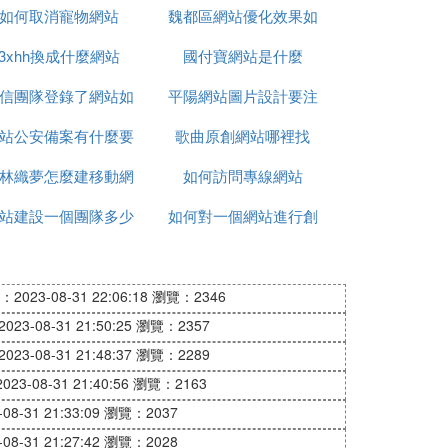
如何取消寵物網站
何製作
魏都區網站優化效果如
3xhh換成什麼網站
國付寶網站是什麼
何
信團隊登錄了網站如
平陽網站圖片設計要注
站公安備案有什麼要
何退掉
歌曲原創網站哪裡找
意什麼
林織夢怎麼建移動網
注意
如何訪問專線網站
站建設一個團隊多少
站
如何對一個網站進行創
人
新創意
2023-08-31 22:06:18
瀏覽：2346
23-08-31 21:50:25
瀏覽：2357
23-08-31 21:48:37
瀏覽：2289
23-08-31 21:40:56
瀏覽：2163
8-31 21:33:09
瀏覽：2037
8-31 21:27:42
瀏覽：2028