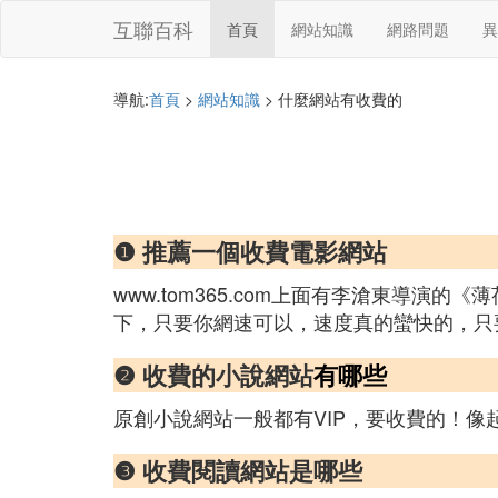
互聯百科
首頁
網站知識
網路問題
異
導航:
首頁
>
網站知識
> 什麼網站有收費的
❶ 推薦一個收費電影網站
www.tom365.com上面有李滄東導
下，只要你網速可以，速度真的蠻快的，只
❷ 收費的小說網站
有哪些
原創小說網站一般都有VIP，要收費的！
❸ 收費閱讀網站是哪些