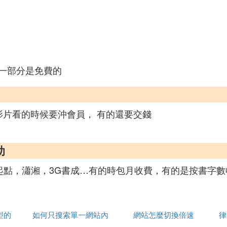
一部分是免費的
影片看的時候要沖會員， 有的還要交錢
助
像起點，瀟湘，3G書成…有的時包月收費，有的是按書字
型的
如何只搜索單一網站內
網站怎麼切換倍速
律