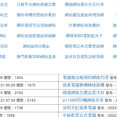
去怎
江蘇平台網站搭建怎麼
容
哪個網站看出生五行准
站怎
國外有哪些壁紙好看的
聯系
網站建設後如何增加網
沒有
哪些電視可以登錄網站
網站
什麼網站有收費的
路流量
微
網站
網站知道賬號如何破解
哪裡有BD電影藍光下
網
項目
網站如何分配ip
密碼
聯想筆記本怎麼更改網
載網站
柳
麼樣
澳門新葡3280網站是多
如何在百度對話框里顯
站許可權
網
少
示常用網站
電腦無法檢測到網路代理
08
瀏覽：1454
發布：
蘋果電腦整機轉移新機
21:50:29
瀏覽：1975
發布：20
聯通網路怎麼設置才好
19
瀏覽：2164
發布：20
p1108列印機網路共享
21:47:34
瀏覽：2143
發布：20
深圳天虹蘋果電腦
28
瀏覽：1738
發布：2023-0
中級配置台式電腦
覽：1658
發布：2023-0