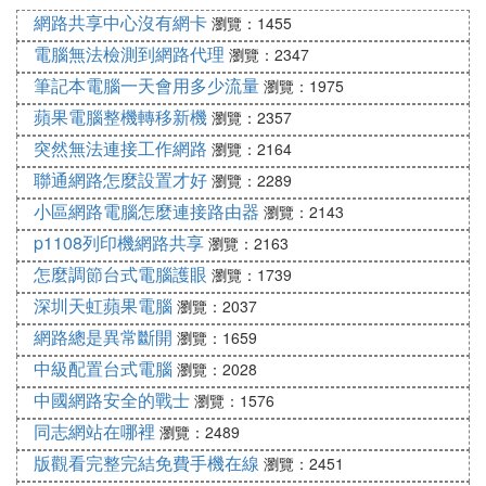
網路共享中心沒有網卡
瀏覽：1455
電腦無法檢測到網路代理
瀏覽：2347
筆記本電腦一天會用多少流量
瀏覽：1975
蘋果電腦整機轉移新機
瀏覽：2357
突然無法連接工作網路
瀏覽：2164
聯通網路怎麼設置才好
瀏覽：2289
小區網路電腦怎麼連接路由器
瀏覽：2143
p1108列印機網路共享
瀏覽：2163
怎麼調節台式電腦護眼
瀏覽：1739
深圳天虹蘋果電腦
瀏覽：2037
網路總是異常斷開
瀏覽：1659
中級配置台式電腦
瀏覽：2028
中國網路安全的戰士
瀏覽：1576
同志網站在哪裡
瀏覽：2489
版觀看完整完結免費手機在線
瀏覽：2451