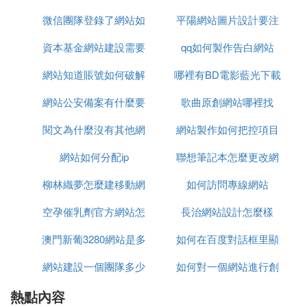
我在想，網站的主人肯定是不能容忍的，可以用搜索
引擎找到這樣的站，現在這樣搞的人已經比較少了，
微信團隊登錄了網站如
平陽網站圖片設計要注
以前我們經常會發現有人這樣照抄別人的網站
資本基金網站建設需要
何退掉
qq如何製作告白網站
意什麼
所以，那時候很多網站都加了一句嚴禁建立鏡像
網站知道賬號如何破解
多少錢
哪裡有BD電影藍光下載
鏡像網站優缺點分析：優點：分流作用：當一個網站
的流量過高，伺服器不能承滾做握受的時候，那麼這
網站公安備案有什麼要
密碼
歌曲原創網站哪裡找
網站
時候就能起到給伺服器減壓分流的作用
閱文為什麼沒有其他網
注意
網站製作如何把控項目
缺點：容易被搜索引擎識別為作弊手法，導致自己的
網站如何分配ip
站流量
聯想筆記本怎麼更改網
製作時間
站點受到影響
來回的切換比較麻煩
柳林織夢怎麼建移動網
如何訪問專線網站
站許可權
空孕催乳劑官方網站怎
站
長治網站設計怎麼樣
澳門新葡3280網站是多
麼買
如何在百度對話框里顯
網站建設一個團隊多少
少
如何對一個網站進行創
示常用網站
熱點內容
人
新創意