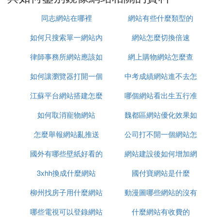
因為網站是由很多網頁組成的，將其中的一部分網頁
按原來的結構復制出來，就是一份鏡像
同志網站在哪裡
網站有些什麼類型的
比如，新浪在全國各地就有很多的鏡像，他們和主站
如何只搜索單一網站內
網站怎麼切換倍速
的版式，結構，功能都一樣，只是在不同的伺服器上
而已
律師事務所網站應該如
容
網上購物網站怎麼查
一般是個人網站大慶的站長為自己的站做一個備份，
如何讓瀏覽器打開一個
何製作
中考成績網站進不去怎
也就是說，一個站由於流量或其它原因訪問不到時，
江蘇平台網站搭建怎麼
網站
哪個網站看出生五行准
麼辦
人們可以去其他一個一模一樣的站看
這個站還可以起到分流，減少伺服器壓力的作用
如何取消寵物網站
聯系
魏都區網站優化效果如
不過，這些都是由於個人網站的伺服器不能接受太多
怎麼舉報網站亂推送
公司打不開一個網站怎
何
的訪問量胡陵而採取的辦法
國外有哪些壁紙好看的
網站建設後如何增加網
麼辦
商業網站一般不用這樣的辦法
3xhh換成什麼網站
網站
國付寶網站是什麼
路流量
因為用戶要記兩個域名，內容要上傳兩次，要隨時保
持兩個地方一致，內容一多非常麻煩
柳州找房子用什麼網站
動漫圖哪些網站的沒有
如果是別人把自己的站也這樣原樣做一份放在網上，
哪些電視可以登錄網站
什麼網站有收費的
水印