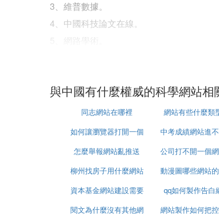
3、維普數據。
4、中國科技論文在線。
5、網路學術。
6、plos公共科學圖書館。
7、世界數字圖書館。
與中國有什麼權威的科學網站相
8、塵團核中國國家數字圖書館。
同志網站在哪裡
網站有些什麼類
9、中國科學文獻服務系統。
如何讓瀏覽器打開一個
中考成績網站進不
C. 什麼科普網站比較好用呢
怎麼舉報網站亂推送
網站
公司打不開一個網
麼辦
《微科普》是權威的科普知識媒體，是《全
一起並稱為我國三大科普網站，已經得到眾
柳州找房子用什麼網站
動漫圖哪些網站的
麼辦
站、社會團體網站和猛衡報紙雜志轉載來自
資本基金網站建設需要
qq如何製作告白
水印
各個領域的內容。
閱文為什麼沒有其他網
多少錢
網站製作如何把控
D. 想了解科技,軍事,經濟等方面