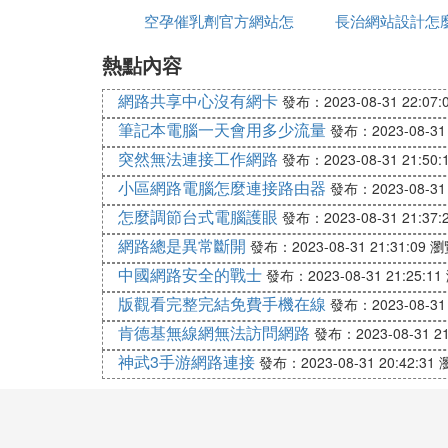
空孕催乳劑官方網站怎
站流量
長治網站設計怎
製作時間
國內目前有一些前沿科技網站，如果按照類
1、各種產品前沿設計---多新奇，這是一
熱點內容
麼買
2、真正的硬核科技網站--科學網，這是
網路共享中心沒有網卡
發布：2023-08-31 22:07:
3、將科技和生活結合起來--科學松鼠會，
筆記本電腦一天會用多少流量
4、軍事類網站有央視軍事網，鳳凰網軍事
發布：2023-08-31 
5、經濟類網站：國家統計局網站；中國人
突然無法連接工作網路
發布：2023-08-31 21:50:
的網站。
小區網路電腦怎麼連接路由器
發布：2023-08-31 
怎麼調節台式電腦護眼
發布：2023-08-31 21:37:
E. 大家有推薦的網站嗎，可以學
網路總是異常斷開
發布：2023-08-31 21:31:09
瀏
能夠學到很多東西的網站其實很多，比如中
中國網路安全的戰士
發布：2023-08-31 21:25:11
如今是網路時代，很多人能夠通過網路學習
版觀看完整完結免費手機在線
發布：2023-08-31 
讓大家能夠在家裡面就能學到很多知識。
肯德基無線網無法訪問網路
發布：2023-08-31 21
神武3手游網路連接
第四個網站是多語言學習網站。顧名思義，
發布：2023-08-31 20:42:31
台當中有很多種常見的語言，大家可以從詞
以上就是一些可以學習的網站。