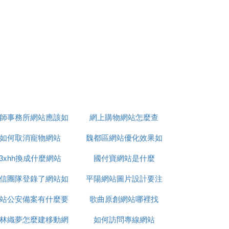
師事務所網站應該如
網上購物網站怎麼查
如何取消寵物網站
何製作
魏都區網站優化效果如
3xhh換成什麼網站
國付寶網站是什麼
何
刊》評價微科普與果殼網、科學松鼠會配知兄
有大培襲量的政府部門網站、事業單位網
信團隊登錄了網站如
平陽網站圖片設計要注
理、考古、數理、生化、環保、科技生活等
站公安備案有什麼要
何退掉
歌曲原創網站哪裡找
意什麼
林織夢怎麼建移動網
注意
如何訪問專線網站