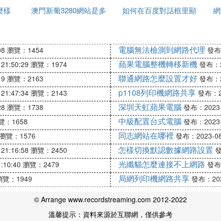
麼樣
澳門新葡3280網站是多
如何在百度對話框里顯
站許可權
網
型來分，可以給你推薦以下幾個：
個匯聚了各種新奇設計的網站，這些設計都依託於最新的科
少
示常用網站
中國科學報社主辦的網站，裡面匯聚了全球目前頂尖前沿的
電腦無法檢測到網路代理
08
瀏覽：1454
發布：
都是些與生活相關的科技，就像看新聞一樣。
蘋果電腦整機轉移新機
都比較准。
21:50:29
瀏覽：1974
發布：20
民銀行網站；國家發改委網站；證監會、銀監會、保監會
聯通網路怎麼設置才好
19
瀏覽：2163
發布：20
p1108列印機網路共享
21:47:34
瀏覽：2143
發布：20
深圳天虹蘋果電腦
28
瀏覽：1738
發布：2023-0
習到很多東西的那種
中級配置台式電腦
覽：1658
發布：2023-0
國科普博覽、丁香醫生、中國知網、多語言學習網站。
同志網站在哪裡
瀏覽：1576
發布：2023-08-
到很多東西，就算待在家中，也可以了解外界發生的一切
怎樣切換默認數據網路設置
21:16:58
瀏覽：2450
發
光纖貓怎麼連接不上網路
:10:40
瀏覽：2479
發布：
局網列印機網路共享
這個網站主要就是給大家提供一個語言學習的平台，等於
瀏覽：1949
發布：2023
彙、基礎句子等開始學習，然後逐步探索，進行深層學習
© Arrange www.recordstreaming.com 2012-2022
溫馨提示：資料來源於互聯網，僅供參考