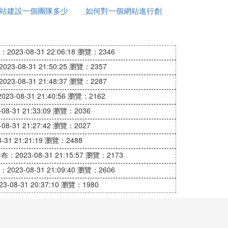
站建設一個團隊多少
站
如何對一個網站進行創
技。
人
新創意
、超硬核的科技資訊。
2023-08-31 22:06:18
瀏覽：2346
23-08-31 21:50:25
瀏覽：2357
網站；這些都是了解經濟政策和數據最權威
23-08-31 21:48:37
瀏覽：2287
23-08-31 21:40:56
瀏覽：2162
8-31 21:33:09
瀏覽：2036
8-31 21:27:42
瀏覽：2027
31 21:21:19
瀏覽：2488
。接下來給大家推薦幾個非常有用的網站，
布：2023-08-31 21:15:57
瀏覽：2173
2023-08-31 21:09:40
瀏覽：2606
一些語言愛好者，這是非常不錯的平台。平
-08-31 20:37:10
瀏覽：1980
。