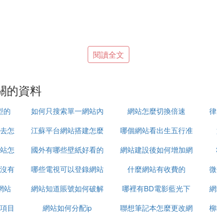
閱讀全文
關的資料
型的
如何只搜索單一網站內
網站怎麼切換倍速
律
去怎
江蘇平台網站搭建怎麼
容
哪個網站看出生五行准
站怎
國外有哪些壁紙好看的
聯系
網站建設後如何增加網
球智慧數據平台（GSD）》數據源網站，《新聞研究導
多科研院所和地方科協的推薦和科學文獻的報道。過去已
沒有
哪些電視可以登錄網站
網站
什麼網站有收費的
路流量
微
微科普的文章，微科普的內容已涵蓋科研動態、天文、地
網站
網站知道賬號如何破解
哪裡有BD電影藍光下
網
項目
網站如何分配ip
密碼
聯想筆記本怎麼更改網
載網站
柳
前沿知識從上什麼網