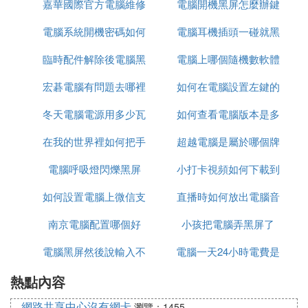
嘉華國際官方電腦維修
個品牌
電腦開機黑屏怎麼辦鍵
電腦系統開機密碼如何
需要多少錢
電腦耳機插頭一碰就黑
盤滑鼠都亮
臨時配件解除後電腦黑
取消
電腦上哪個隨機數軟體
屏
宏碁電腦有問題去哪裡
屏
如何在電腦設置左鍵的
最好
冬天電腦電源用多少瓦
維修
如何查看電腦版本是多
點擊速度
在我的世界裡如何把手
超越電腦是屬於哪個牌
少
電腦呼吸燈閃爍黑屏
機變成電腦
小打卡視頻如何下載到
子
如何設置電腦上微信支
直播時如何放出電腦音
電腦上
南京電腦配置哪個好
付
小孩把電腦弄黑屏了
頻
電腦黑屏然後說輸入不
電腦一天24小時電費是
熱點內容
支持
多少
網路共享中心沒有網卡
瀏覽：1455