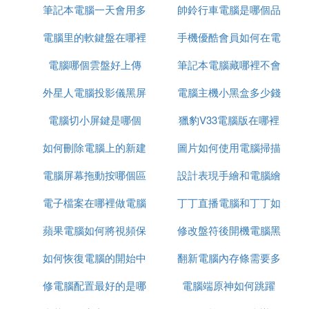
筆記本電腦一天會用多
帥鈴行車電腦是哪個品
電腦里的軟鍵盤在哪裡
少流量
手機優酷會員如何在電
牌
電腦哪個雲盤好上傳
筆記本電腦藏哪裡不會
腦上關掉
外星人電腦投影儀黑屏
電腦主機小黑盒多少錢
被偷
電腦切小屏鍵是哪個
獵豹V33電腦版在哪裡
如何刪除電腦上的新建
圖片如何使用電腦掃描
電腦屏幕拖動按哪個區
文檔
設計表現手繪和電腦繪
電子檔案在哪裡做電腦
域
丁丁直播電腦和丁丁如
圖哪個重要
蘋果電腦如何將視頻保
修改盤符後開機電腦黑
何同頻
如何恢復電腦的開始中
密
翻新電腦內存條需要多
屏
修電腦配置最好的是哪
的搜索
電腦端原神如何跳躍
少錢