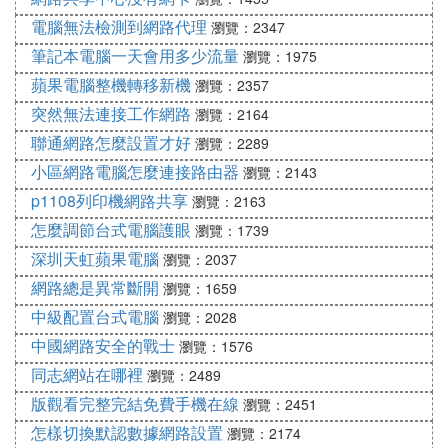
電腦無法檢測到網路代理
瀏覽：2347
筆記本電腦一天會用多少流量
瀏覽：1975
蘋果電腦整機轉移新機
瀏覽：2357
突然無法連接工作網路
瀏覽：2164
聯通網路怎麼設置才好
瀏覽：2289
小區網路電腦怎麼連接路由器
瀏覽：2143
p1108列印機網路共享
瀏覽：2163
怎麼調節台式電腦護眼
瀏覽：1739
深圳天虹蘋果電腦
瀏覽：2037
網路總是異常斷開
瀏覽：1659
中級配置台式電腦
瀏覽：2028
中國網路安全的戰士
瀏覽：1576
同志網站在哪裡
瀏覽：2489
版觀看完整完結免費手機在線
瀏覽：2451
怎樣切換默認數據網路設置
瀏覽：2174