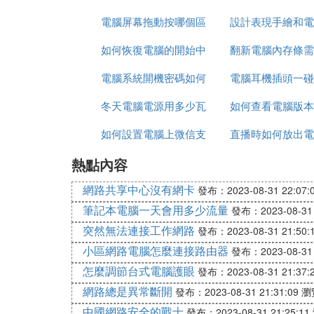
電腦屏幕拖動按哪個區
設計表現手繪和電
如何恢復電腦的開始中
域
翻新電腦內存條需
圖哪個重要
電腦系統開機密碼如何
的搜索
電腦耳機插頭一碰
少錢
冬天電腦電源用多少瓦
取消
如何查看電腦版本
屏
如何設置電腦上微信支
直播時如何放出電
少
熱點內容
付
頻
網路共享中心沒有網卡
發布：2023-08-31 22:07:
筆記本電腦一天會用多少流量
發布：2023-08-31 
突然無法連接工作網路
發布：2023-08-31 21:50:
小區網路電腦怎麼連接路由器
發布：2023-08-31 
怎麼調節台式電腦護眼
發布：2023-08-31 21:37:
網路總是異常斷開
發布：2023-08-31 21:31:09
瀏
中國網路安全的戰士
發布：2023-08-31 21:25:11