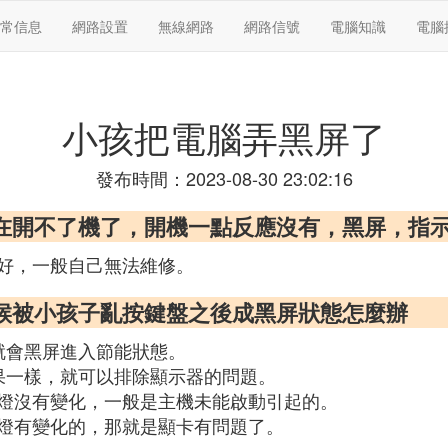
常信息
網路設置
無線網路
網路信號
電腦知識
電腦
小孩把電腦弄黑屏了
發布時間：2023-08-30 23:02:16
現在開不了機了，開機一點反應沒有，黑屏，指
好，一般自己無法維修。
候被小孩子亂按鍵盤之後成黑屏狀態怎麼辦
就會黑屏進入節能狀態。
果一樣，就可以排除顯示器的問題。
ock燈沒有變化，一般是主機未能啟動引起的。
ock燈有變化的，那就是顯卡有問題了。