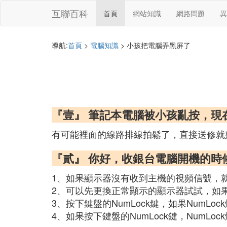
互聯百科
首頁
網站知識
網路問題
異
導航:
首頁
>
電腦知識
> 小孩把電腦弄黑屏了
『壹』 筆記本電腦被小孩亂按，
有可能裡面的線路排線拍鬆了，直接送修就
『貳』 你好，收銀台電腦開機的時
1、如果顯示器沒有收到主機的視頻信號，
2、可以先更換正常顯示的顯示器試試，如
3、按下鍵盤的NumLock鍵，如果NumL
4、如果按下鍵盤的NumLock鍵，NumL