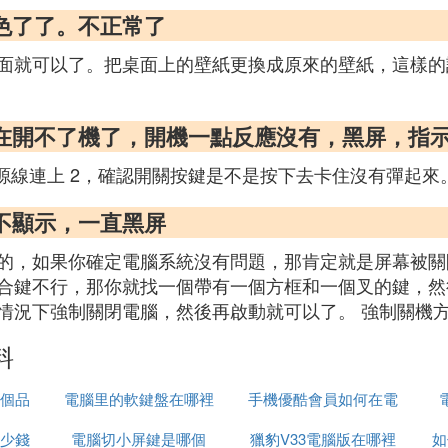
色了了。不正常了
面就可以了。把桌面上的壁紙更換成原來的壁紙，這樣的
現在開不了機了，開機一點反應沒有，黑屏，指
源線連上 2，確認開關按鍵是不是按下去卡住沒有彈起來
不顯示，一直黑屏
的，如果你確定電腦系統沒有問題，那肯定就是屏幕被關閉
合鍵不行，那你就找一個帶有一個方框和一個叉的鍵，然後
情況下強制關閉電腦，然後再啟動就可以了。 強制關機
料
個品
電腦里的軟鍵盤在哪裡
手機優酷會員如何在電
少錢
電腦切小屏鍵是哪個
獵豹V33電腦版在哪裡
腦上關掉
如