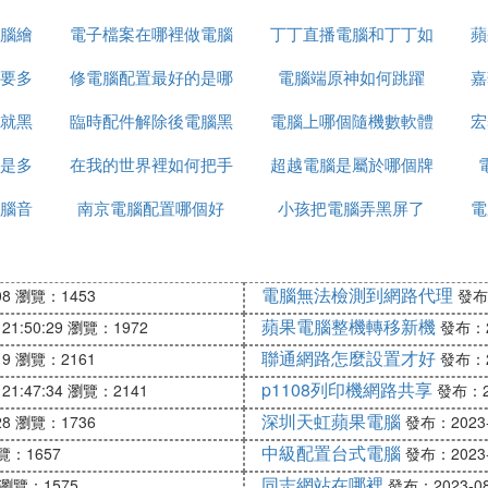
腦繪
電子檔案在哪裡做電腦
丁丁直播電腦和丁丁如
蘋
要多
修電腦配置最好的是哪
電腦端原神如何跳躍
何同頻
嘉
就黑
臨時配件解除後電腦黑
個品牌
電腦上哪個隨機數軟體
宏
是多
在我的世界裡如何把手
屏
超越電腦是屬於哪個牌
最好
腦音
南京電腦配置哪個好
機變成電腦
小孩把電腦弄黑屏了
子
電
電腦無法檢測到網路代理
08
瀏覽：1453
發布：
蘋果電腦整機轉移新機
21:50:29
瀏覽：1972
發布：20
聯通網路怎麼設置才好
19
瀏覽：2161
發布：20
p1108列印機網路共享
21:47:34
瀏覽：2141
發布：20
深圳天虹蘋果電腦
28
瀏覽：1736
發布：2023-0
中級配置台式電腦
覽：1657
發布：2023-0
同志網站在哪裡
瀏覽：1575
發布：2023-08-