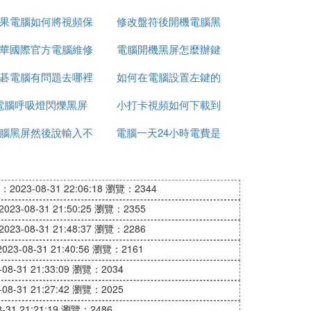
果電腦如何將視頻保
文檔
修改盤符後開機電腦黑
華國際官方電腦維修
密
電腦開機黑屏怎麼辦鍵
屏
碁電腦有問題去哪裡
需要多少錢
如何在電腦設置左鍵的
盤滑鼠都亮
電腦呼吸燈閃爍黑屏
維修
小打卡視頻如何下載到
點擊速度
腦黑屏然後說輸入不
電腦一天24小時電費是
電腦上
支持
多少
2023-08-31 22:06:18
瀏覽：2344
23-08-31 21:50:25
瀏覽：2355
23-08-31 21:48:37
瀏覽：2286
23-08-31 21:40:56
瀏覽：2161
8-31 21:33:09
瀏覽：2034
8-31 21:27:42
瀏覽：2025
31 21:21:19
瀏覽：2486