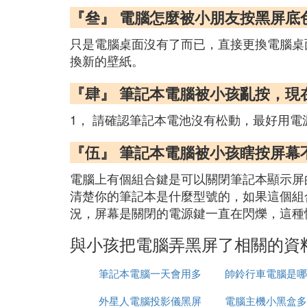
『叄』 電腦怎麼被小朋友按黑屏底
只是電腦桌面沒有了而已，直接更換電腦桌
換新的壁紙。
『肆』 筆記本電腦被小孩亂按，
1， 請確認筆記本電池沒有松動，最好用電
『伍』 筆記本電腦被小孩瞎按屏幕
電腦上有個組合鍵是可以關閉筆記本顯示屏
清楚你的筆記本是什麼型號的，如果這個組
況，屏幕是關閉的電源鍵一直在閃爍，這種
與小孩把電腦弄黑屏了相關的資
筆記本電腦一天會用多
帥鈴行車電腦是哪
外星人電腦投影儀黑屏
少流量
電腦主機小黑盒多
牌