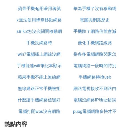
在開始搜索欄輸入regedit，按回車進入注冊表編輯
器，然後定位到
蘋果手機4g用著用著就
差的原因
華為手機了沒有移動網
嗎
HKEY_CURRENT_USER\Software\Microsoft\Windo
x無法使用蜂窩移動網路
沒網路了
路信號怎麼回事
電腦與網路歷史
ws\CurrentVersion\Explorer\RunMRU
可以刪除右邊除「(默認)」之外的所有值，也可以選
s8卡2怎沒么關閉移動網
設置
手機跌了網路信號會減
擇性刪除
手機設網路時
路
優化手機網路線路
弱嗎
清除最近使用項目記錄：
在磁碟的地址欄內輸入「%APPDATA%\Microsoft\Wi
win7電腦插上網線沒網
拼多多電腦網路閃退怎
ndows\Recent\AutomaticDestinations」回車打開該
目錄，然後打目錄里的文件全部清理掉即可。
手機能連wifi筆記本顯示
路
電腦網路一段時間特別
麼辦
蘋果手機不能上無線網
無網路
手機網路轉換usb
卡
系統臨時文件隱患巧清除：點擊「開始」按鈕打開菜
單，進入「所有程序--附件--系統工具--磁碟清理」，
路連接電腦連接不上網
無線網路正常手機被拒
網路電視接收不到路由
在「磁碟清理：驅動器選擇」中選擇系統盤，接著在
什麼讓手機網路信號好
絕接入
電腦沒網路IP地址錯誤
器信號
打開的「磁碟清理」窗口，勾選所有點擊「清理系統
文件」即可。
電腦打開wps沒有網路
pubg電腦網路多快才不
熱點內容
卡