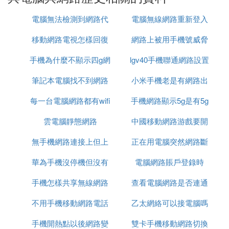
2.查看你運行過什麼程序
找到C:\windows\Prefetch目喚世錄，裡面有記錄的是
電腦無法檢測到網路代
電腦無線網路重新登入
你的運行程序歷史，文件最前面的為你運行的程序
名，前提是你沒有使用安全衛士優化過。如果優化過
移動網路電視怎樣回復
理
網路上被用手機號威脅
則沒有程序運行歷史記錄。
手機為什麼不顯示四g網
原來模式
lgv40手機聯通網路設置
怎麼辦
3.查看你最近打開過什麼文件夾和文件
筆記本電腦找不到網路
路怎麼回事啊
小米手機老是有網路出
win+R彈出運行窗口，輸入recent
每一台電腦網路都有wifi
適配器怎麼辦
手機網路顯示5g是有5g
現問題
4.查看自己的上網記錄
雲電腦靜態網路
嗎
中國移動網路游戲要開
網嗎
首先把顯示所有文件選項打開，然後打開C:\Docume
nts and Settings\xukunping\Local Settings目錄，在
無手機網路連接上但上
正在用電腦突然網路斷
加速器
該目錄里可以看到你所有的網路操作記錄，包括下載
華為手機沒停機但沒有
不了網
電腦網路賬戶登錄時
了
的視頻、圖片、文件等等，如果進行過磁碟清理或相
關優化則沒有記錄。
手機怎樣共享無線網路
網路
查看電腦網路是否連通
不用手機移動網路電話
連接電腦連接不上網
乙太網絡可以接電腦嗎
可以用什麼命令
如何刪除記錄
清除運行記錄：
手機開熱點以後網路變
雙卡手機移動網路切換