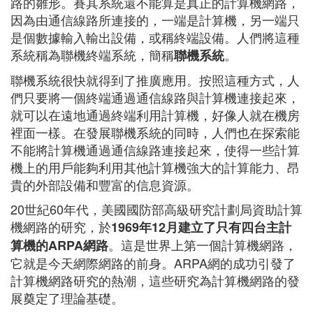
路的雛形。賽其系統還不能算是真正的計算機網路，
因為由通信線路所連接的，一端是計算機，另一端只
是個數據輸入輸出設備，或稱終端設備。人們將這種
系統稱為聯機終端系統，簡稱
。
聯機系統
聯機系統很快就得到了推廣應用。按照這種方式，人
們只要將一個終端通過通信線路與計算機連接起來，
就可以在遠地通過終端利用計算機，好像人就在機房
裡面一樣。在發展聯機系統的同時，人們也在探索能
不能將計算機通過通信線路連接起來，使得一些計算
機上的用戶能夠利用其他計算機強大的計算能力、昂
貴的外部設備和豐富的信息資源。
20世紀60年代，美國國防部高級研究計劃局資助計算
機網路的研究，於
1969年12月建立了只有四台主計
。這是世界上第一個計算機網路，
算機的ARPA網路
它就是今天網際網路的前身。ARPA網的成功引發了
計算機網路研究的熱潮，這些研究為計算機網路的發
展奠定了理論基礎。