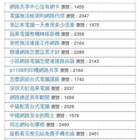
網路共享中心沒有網卡
瀏覽：1455
電腦無法檢測到網路代理
瀏覽：2347
筆記本電腦一天會用多少流量
瀏覽：1975
蘋果電腦整機轉移新機
瀏覽：2358
突然無法連接工作網路
瀏覽：2164
聯通網路怎麼設置才好
瀏覽：2289
小區網路電腦怎麼連接路由器
瀏覽：2143
p1108列印機網路共享
瀏覽：2164
怎麼調節台式電腦護眼
瀏覽：1740
深圳天虹蘋果電腦
瀏覽：2037
網路總是異常斷開
瀏覽：1659
中級配置台式電腦
瀏覽：2028
中國網路安全的戰士
瀏覽：1576
同志網站在哪裡
瀏覽：2490
版觀看完整完結免費手機在線
瀏覽：2451