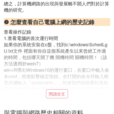
總之，計算機網路的出現與發展離不開人們對於計算
機的研究。
❷ 怎麼查看自己電腦上網的歷史記錄
查看操作記錄
1.查看電腦的首次運行時間
如果你的系統安裝在c盤，找到c:\windows\SchedLg
U.txt文件 裡面有你自這個系統產生以來曾經工作過
的時間，包括哪天開了機 開機時間 關機時間！（該
方法適用於wein7）
win+R彈出Windows10的運行窗口，在窗口中輸入命
令cmd，然後點擊確定按鈕。在打開的命令符輸入框
里祥爛輸入「systeminfo」，然後我們就能看到系統
安裝時間與啟動時間。當然該方法也能查看計算機謹
閱讀全文
鏈漏的一些基本信息，包括產品ID、內存使用情況、
修補程序等等（該方法適用於wein10）
與電腦與網路歷史相關的資料