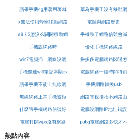
蘋果手機4g用著用著就
差的原因
華為手機了沒有移動網
嗎
x無法使用蜂窩移動網路
沒網路了
路信號怎麼回事
電腦與網路歷史
s8卡2怎沒么關閉移動網
設置
手機跌了網路信號會減
手機設網路時
路
優化手機網路線路
弱嗎
win7電腦插上網線沒網
拼多多電腦網路閃退怎
手機能連wifi筆記本顯示
路
電腦網路一段時間特別
麼辦
蘋果手機不能上無線網
無網路
手機網路轉換usb
卡
路連接電腦連接不上網
無線網路正常手機被拒
網路電視接收不到路由
什麼讓手機網路信號好
絕接入
電腦沒網路IP地址錯誤
器信號
電腦打開wps沒有網路
pubg電腦網路多快才不
熱點內容
卡