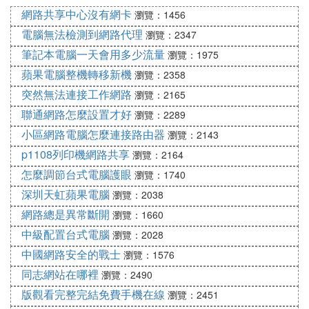
網路共享中心沒有網卡
瀏覽：1456
電腦無法檢測到網路代理
瀏覽：2347
筆記本電腦一天會用多少流量
瀏覽：1975
蘋果電腦整機轉移新機
瀏覽：2358
突然無法連接工作網路
瀏覽：2165
聯通網路怎麼設置才好
瀏覽：2289
小區網路電腦怎麼連接路由器
瀏覽：2143
p1108列印機網路共享
瀏覽：2164
怎麼調節台式電腦護眼
瀏覽：1740
深圳天虹蘋果電腦
瀏覽：2038
網路總是異常斷開
瀏覽：1660
中級配置台式電腦
瀏覽：2028
中國網路安全的戰士
瀏覽：1576
同志網站在哪裡
瀏覽：2490
版觀看完整完結免費手機在線
瀏覽：2451