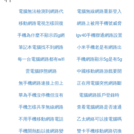
電腦無法檢測到網路代
電腦無線網路重新登入
移動網路電視怎樣回復
理
網路上被用手機號威脅
手機為什麼不顯示四g網
原來模式
lgv40手機聯通網路設置
怎麼辦
筆記本電腦找不到網路
路怎麼回事啊
小米手機老是有網路出
每一台電腦網路都有wifi
適配器怎麼辦
手機網路顯示5g是有5g
現問題
雲電腦靜態網路
嗎
中國移動網路游戲要開
網嗎
無手機網路連接上但上
正在用電腦突然網路斷
加速器
華為手機沒停機但沒有
不了網
電腦網路賬戶登錄時
了
手機怎樣共享無線網路
網路
查看電腦網路是否連通
不用手機移動網路電話
連接電腦連接不上網
乙太網絡可以接電腦嗎
可以用什麼命令
手機開熱點以後網路變
雙卡手機移動網路切換