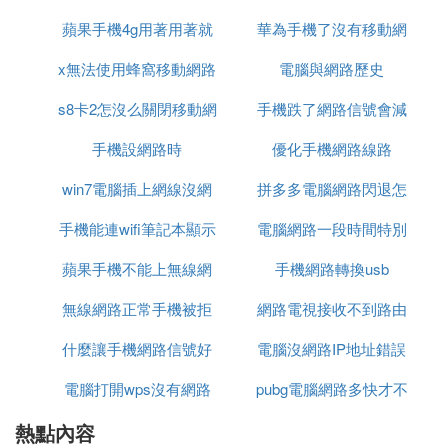
雙卡信號方法： 1.這種設置方法一般都是在手機的系
蘋果手機4g用著用著就
差的原因
華為手機了沒有移動網
嗎
統設置進行，所以打開手機找到「設置」圖標，點擊
x無法使用蜂窩移動網路
沒網路了
路信號怎麼回事
電腦與網路歷史
進入手機設置。
s8卡2怎沒么關閉移動網
設置
手機跌了網路信號會減
2.現在就來到了設置菜單，在設置菜單有個「雙卡管
理」，點擊進入雙卡管理。 3.現在就來到了雙卡管理
手機設網路時
路
優化手機網路線路
弱嗎
菜單，可以看到中國移動被設置成為了4G/3G網路，
win7電腦插上網線沒網
拼多多電腦網路閃退怎
蝸牛移動為2G網路，下面就來反過來設置一下將蝸
牛移動設置為4G/3G網。
手機能連wifi筆記本顯示
路
電腦網路一段時間特別
麼辦
蘋果手機不能上無線網
無網路
手機網路轉換usb
卡
4.設置方法也很簡單，直接在4G/3G卡槽選擇上面單
擊「卡2」，下面會提示，切換時，將導致數據業
路連接電腦連接不上網
無線網路正常手機被拒
網路電視接收不到路由
務、打電話等功能不可用，是否繼續切換？，單擊」
確定。
什麼讓手機網路信號好
絕接入
電腦沒網路IP地址錯誤
器信號
電腦打開wps沒有網路
pubg電腦網路多快才不
5.還會提示一下下面的默認移動數據，是否將默認移
動數據切換至卡2？，單擊」切換「即可。
熱點內容
卡