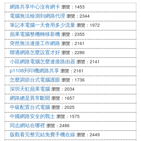
網路共享中心沒有網卡
6.現在系統提示正在切換4G/3G卡槽，請稍候。 7.現
瀏覽：1453
在卡槽切換成功，4G/3G卡槽已切換到卡2，表示卡
電腦無法檢測到網路代理
瀏覽：2344
槽切換成。
筆記本電腦一天會用多少流量
瀏覽：1972
蘋果電腦整機轉移新機
瀏覽：2355
8.現在就可以看到卡槽切換成功了，中國移動變為了
突然無法連接工作網路
瀏覽：2161
2G信號，蝸牛移動切換為了4G/3G卡槽選擇。
聯通網路怎麼設置才好
瀏覽：2286
小區網路電腦怎麼連接路由器
瀏覽：2141
9.可以看到4G/3G卡槽選擇上面有個感嘆號圖標直接
點擊打開信息，可以看到一個提示信息」在同一時
p1108列印機網路共享
瀏覽：2161
間，只有一張卡支持4G/3G信號。選定4G/3G卡後，
怎麼調節台式電腦護眼
瀏覽：1736
另一張卡僅支持2G信號「所以同一時間只能有一個
深圳天虹蘋果電腦
瀏覽：2034
卡為4G信。
網路總是異常斷開
瀏覽：1657
中級配置台式電腦
瀏覽：2025
10.當然你如果還是繼續想使用中國移動上網的話默
中國網路安全的戰士
瀏覽：1575
認移動數據直接點」卡1「還是可以的。
4. 華為手機可以用移動卡上網嗎
同志網站在哪裡
瀏覽：2486
華為手機很多是支持移動卡的，具體查看
手機網路
制
版觀看完整完結免費手機在線
瀏覽：2449