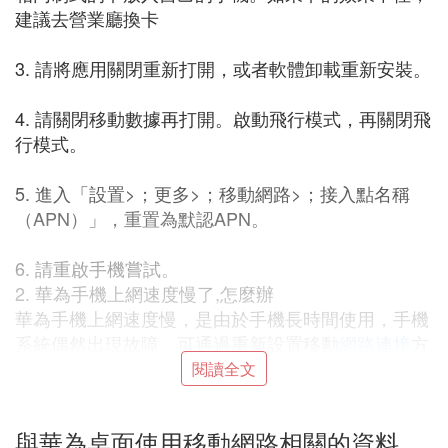
建議去營業廳換卡
3. 請將應用關閉重新打開，或者軟體卸載重新安裝。
4. 請關閉移動數據再打開。啟動飛行模式，再關閉飛
行模式。
5. 進入「設置>；更多>；移動網路>；接入點名稱
（APN）」，重置為默認APN。
6. 請重啟手機嘗試。
2. 華為手機上網速度慢了,怎麼辦
華為手機上網速度慢，是由於手機長時間使用，手機
系統偶然出現故障，可通過重新設置移動
網路連接
方
式，解決上網速度慢問題。
閱讀全文
1、以華為榮耀7X為例，解鎖手機桌面，在屏幕主界
與華為桌面使用移動網路相關的資料
面找到「設置」選項，點擊進入下一步。