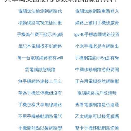
電腦無法檢測到網路代
電腦無線網路重新登入
2、在設置界面，找到「無線和網路」選項，點擊進
入下一步。
移動網路電視怎樣回復
理
網路上被用手機號威脅
手機為什麼不顯示四g網
原來模式
lgv40手機聯通網路設置
怎麼辦
3、找到「移動網路」選項，點擊打開進入下一步。
筆記本電腦找不到網路
路怎麼回事啊
小米手機老是有網路出
4、在移動網路界面，可查看到此時4G網路處於未開
啟狀態。
每一台電腦網路都有wifi
適配器怎麼辦
手機網路顯示5g是有5g
現問題
雲電腦靜態網路
嗎
中國移動網路游戲要開
網嗎
5、開啟手機4G網路，點擊右邊4G網路開關，即可恢
復手機4G網路使用，恢復正常上網速度。
無手機網路連接上但上
正在用電腦突然網路斷
加速器
3. 華為手機切換不了另一個卡的網路怎麼辦
華為手機沒停機但沒有
不了網
電腦網路賬戶登錄時
了
進入「設置」，選擇「數據與網路」，設置數據聯網
的「SIM卡槽」，如您是電信版或者全網通版本需要
手機怎樣共享無線網路
網路
查看電腦網路是否連通
使用移動卡或者聯通卡的流量，是需要需要禁用電信
卡業務的。
不用手機移動網路電話
連接電腦連接不上網
乙太網絡可以接電腦嗎
可以用什麼命令
手機開熱點以後網路變
雙卡手機移動網路切換
因為系統會首選使用電信網的業務。 華為手機設置