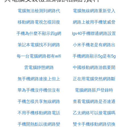
題。
電腦無法檢測到網路代
電腦無線網路重新登入
3.防火牆設置問題：防火牆可以保護電腦安全，但有
移動網路電視怎樣回復
理
網路上被用手機號威脅
時候會誤判網路連接，導致無法上網。檢查防火牆設
置，確認是否屏蔽了網路連接。
手機為什麼不顯示四g網
原來模式
lgv40手機聯通網路設置
怎麼辦
筆記本電腦找不到網路
路怎麼回事啊
小米手機老是有網路出
4.殺毒軟體掃描隱談：安裝殺毒軟體進行全盤掃描，
每一台電腦網路都有wifi
適配器怎麼辦
手機網路顯示5g是有5g
現問題
清除電腦中的病毒或惡意軟體。
雲電腦靜態網路
嗎
中國移動網路游戲要開
網嗎
㈣ 如何檢查
電腦網路
是否連接正常
無手機網路連接上但上
正在用電腦突然網路斷
加速器
以聯想Yoga13s，win10系統為例具體的操作步驟如
下：
華為手機沒停機但沒有
不了網
電腦網路賬戶登錄時
了
手機怎樣共享無線網路
網路
查看電腦網路是否連通
1、首先打開電腦，然後點擊打開電腦桌面左下角的
「開始」菜單；兄知
不用手機移動網路電話
連接電腦連接不上網
乙太網絡可以接電腦嗎
可以用什麼命令
手機開熱點以後網路變
雙卡手機移動網路切換
2、接著選擇羨迅消「設置」，點擊進入設置頁面；