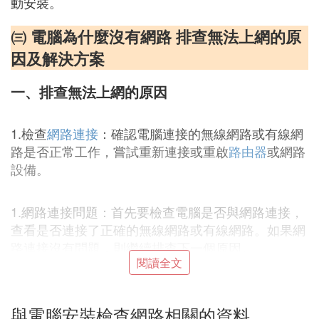
動安裝。
㈢ 電腦為什麼沒有網路 排查無法上網的原
因及解決方案
一、排查無法上網的原因
1.檢查
網路連接
：確認電腦連接的無線網路或有線網
路是否正常工作，嘗試重新連接或重啟
路由器
或網路
設備。
1.網路連接問題：首先要檢查電腦是否與網路連接，
查看是否連接了正確的無線網路或有線網路。如果網
路連接沒有問題，則繼續排查下一個原因。
閱讀全文
3.關閉灶團碰防火牆：關閉防或拍火牆後再次嘗試連
接網路，如果可以連接，說明是防火牆誤判導致的問
與電腦安裝檢查網路相關的資料