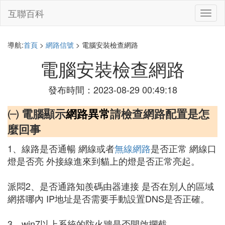
互聯百科
切
換
導
航
導航:
首頁
>
網路信號
> 電腦安裝檢查網路
電腦安裝檢查網路
發布時間：2023-08-29 00:49:18
㈠ 電腦顯示
網路異常
請檢查網路配置是怎
麼回事
1、線路是否通暢 網線或者
無線網路
是否正常 網線口
燈是否亮 外接線進來到貓上的燈是否正常亮起。
派悶2、是否通路知羨碼由器連接 是否在別人的區域
網搭哪內 IP地址是否需要手動設置DNS是否正確。
3、win7以上系統的防火牆是否開啟攔截。