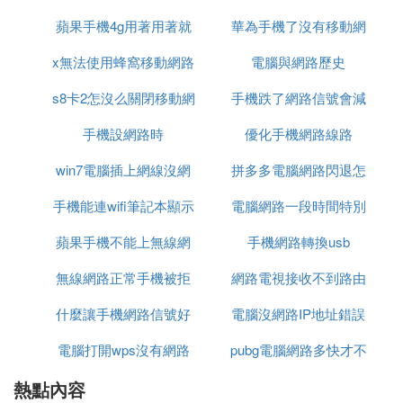
蘋果手機4g用著用著就
差的原因
華為手機了沒有移動網
嗎
3、進入之後，找到「網路和Internet」這個選項，點
擊進入；
x無法使用蜂窩移動網路
沒網路了
路信號怎麼回事
電腦與網路歷史
s8卡2怎沒么關閉移動網
設置
手機跌了網路信號會減
4、點擊「顯示可用網路」進入詳細頁面；
手機設網路時
路
優化手機網路線路
弱嗎
5、最後檢查網路是否連接完好，若是網路沒有正常
win7電腦插上網線沒網
拼多多電腦網路閃退怎
連接，可斷開網路，之後重新連接即可解決。
手機能連wifi筆記本顯示
路
電腦網路一段時間特別
麼辦
蘋果手機不能上無線網
無網路
手機網路轉換usb
卡
若是以上方法無法解決，也可以借用第三方軟體進行
維修，大致的操作步驟如下：
路連接電腦連接不上網
無線網路正常手機被拒
網路電視接收不到路由
什麼讓手機網路信號好
絕接入
電腦沒網路IP地址錯誤
器信號
在電腦桌面打開第三方軟體的昌山主界面，然後根據
界面提示選擇網路診斷並修復的功能選項，根據檢測
電腦打開wps沒有網路
pubg電腦網路多快才不
後的修復指令進行網路修復的操作即可。雖然不同軟
體的具體操作不同，但大致的操作思路是一樣的。
熱點內容
卡