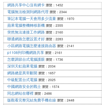
網路共享中心沒有網卡
瀏覽：1452
該答案適用於聯想等大部分品牌的電腦。
電腦無法檢測到網路代理
瀏覽：2344
㈤ 怎麼檢查自己家裡電腦網路連接是否正
筆記本電腦一天會用多少流量
瀏覽：1970
常
蘋果電腦整機轉移新機
瀏覽：2355
突然無法連接工作網路
瀏覽：2160
怎麼檢查自己家裡電腦網路連接是否正
聯通網路怎麼設置才好
瀏覽：2283
常
小區網路電腦怎麼連接路由器
瀏覽：2141
一、檢查網線是否松動
p1108列印機網路共享
瀏覽：2161
對於大多數寬頻用戶來說，ADSL貓接無線路由器的
怎麼調節台式電腦護眼
瀏覽：1736
布網方式最為普遍，當出現掉線的情況，我們首先要
深圳天虹蘋果電腦
瀏覽：2034
考慮的是線路問題。
網路總是異常斷開
瀏覽：1657
由於電話線線路過長，接頭過多，或存在一些干擾
中級配置台式電腦
瀏覽：2025
源，很可能引發掉線，還有劣質、不符合標準的網線
經常會引起網路不穩定，所以當發現掉線了，要先檢
中國網路安全的戰士
瀏覽：1574
查一下網線介面是否鬆了。
同志網站在哪裡
瀏覽：2486
如果發現網線介面完好的話，要檢查一下電源信號燈
版觀看完整完結免費手機在線
瀏覽：2448
的問題了。