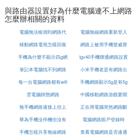
稱和密碼，就可以連接了。
與路由器設置好為什麼電腦連不上網路
4.WIFI不穩定造成的。
怎麼辦相關的資料
可以進入路由器設置界面對路由器還原後進行重新設
電腦無法檢測到網路代
電腦無線網路重新登入
置。
移動網路電視怎樣回復
理
網路上被用手機號威脅
5.電腦WIFI有問題。
重新開啟電腦WIFI，或者直接用網線將電腦和路由器
手機為什麼不顯示四g網
原來模式
lgv40手機聯通網路設置
怎麼辦
連接。
筆記本電腦找不到網路
路怎麼回事啊
小米手機老是有網路出
㈣ 裝了無線路由器之後電腦連不上網了怎
每一台電腦網路都有wifi
適配器怎麼辦
手機網路顯示5g是有5g
現問題
麼辦
雲電腦靜態網路
嗎
中國移動網路游戲要開
網嗎
裝了無線路由器之後電腦連不上網了原因：
無手機網路連接上但上
正在用電腦突然網路斷
加速器
原因1：重新設置路由器撥號，電腦有線路由器路由
華為手機沒停機但沒有
不了網
電腦網路賬戶登錄時
了
器上網。
手機怎樣共享無線網路
網路
查看電腦網路是否連通
【家庭網路環境布線】：