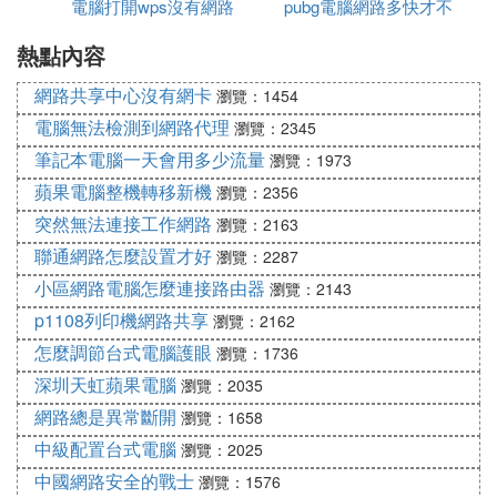
電腦打開wps沒有網路
pubg電腦網路多快才不
(筆記本電腦、支持wifi的手機、平板以及所有帶有WI
FI功能的設備)。市場上流行的無線路由器一般都支持
熱點內容
卡
專線xdsl/cable、動態xdsl、pptp四種接入方式，它還
網路共享中心沒有網卡
瀏覽：1454
具有其它一些網路管理的功能，如dhcp服務、nat防
火牆、mac地址過濾、動態域名等功能。
電腦無法檢測到網路代理
瀏覽：2345
筆記本電腦一天會用多少流量
瀏覽：1973
市場上流行的無線路由器一般只能支持15-20個以內
蘋果電腦整機轉移新機
的設備同時在線使用。一般的無線路由器信號范圍為
瀏覽：2356
半徑50米，現在已經有部分無線路由器的信號范圍達
突然無法連接工作網路
瀏覽：2163
到了半徑300米。
聯通網路怎麼設置才好
瀏覽：2287
小區網路電腦怎麼連接路由器
瀏覽：2143
㈤ 無線路由器已經設置好了，為什麼電腦
p1108列印機網路共享
瀏覽：2162
的寬頻卻連不上了
怎麼調節台式電腦護眼
瀏覽：1736
電腦連接不上的原因：
深圳天虹蘋果電腦
瀏覽：2035
一、連接的信號是否比較弱
網路總是異常斷開
瀏覽：1658
中級配置台式電腦
瀏覽：2025
在信號較弱情況下，有可能導致連接不成功，嘗試靠
中國網路安全的戰士
近信號源，在信號較好的情況下連接。
瀏覽：1576