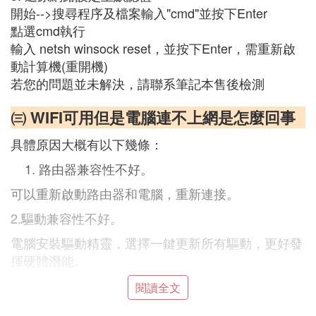
開始-->搜尋程序及檔案輸入"cmd"並按下Enter
點選cmd執行
輸入 netsh winsock reset，並按下Enter，需重新啟
動計算機(重開機)
若您的問題並未解決，請聯系筆記本售後檢測
㈢ WIFI可用但是電腦連不上網是怎麼回事
具體原因大概有以下幾條：
路由器兼容性不好。
可以重新啟動路由器和電腦，重新連接。
2.驅動兼容性不好。
電腦安裝驅動精靈，選擇一鍵更新所有驅動，更好發
揮硬體潛能。
3.系統和路由器兼容性比較差。
閱讀全文
可以建立新的
網路連接
，選擇無線，然後輸入WIFI名