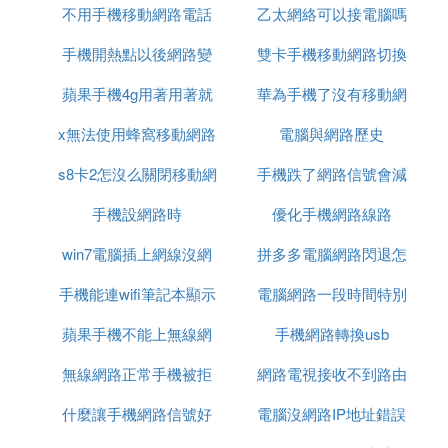
1、有貓(modem)：貓(modem)----路由器wan口；路
不用手機移動網路電話
連接電腦連接不上網
乙太網絡可以接電腦嗎
可以用什麼命令
由器lan口----電腦。
手機開熱點以後網路變
雙卡手機移動網路切換
2、沒有貓(modem)：網線----路由器wan口；路由器l
蘋果手機4g用著用著就
差的原因
華為手機了沒有移動網
嗎
an口----電腦。
x無法使用蜂窩移動網路
沒網路了
路信號怎麼回事
電腦與網路歷史
win7系統設置方法：
s8卡2怎沒么關閉移動網
設置
手機跌了網路信號會減
右鍵點擊【網路】→屬性【更改適配器設置】→【本
地連接】→【右鍵點本地連接屬性】→【雙擊TPC/IP
手機設網路時
路
優化手機網路線路
弱嗎
協議】→【然後點擊「自動獲取ip地址」】、【然後
win7電腦插上網線沒網
拼多多電腦網路閃退怎
點擊「自動獲取DNS」伺服器地址】→【單擊確
定】。
手機能連wifi筆記本顯示
路
電腦網路一段時間特別
麼辦
拓展資料：
蘋果手機不能上無線網
無網路
手機網路轉換usb
卡
無線路由器是用於用戶上網、帶有無線覆蓋功能的路
路連接電腦連接不上網
無線網路正常手機被拒
網路電視接收不到路由
由器。
無線路由器可以看作一個轉發器，將家中牆上接出的
什麼讓手機網路信號好
絕接入
電腦沒網路IP地址錯誤
器信號
寬頻網路信號通過天線轉發給附近的無線網路設備