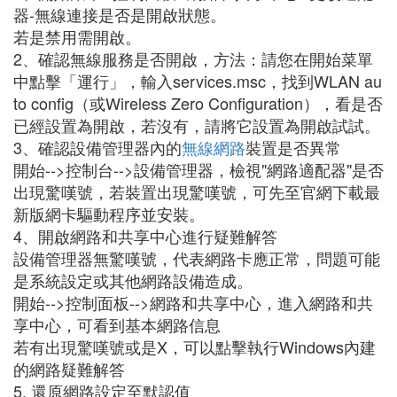
器-無線連接是否是開啟狀態。
若是禁用需開啟。
2、確認無線服務是否開啟，方法：請您在開始菜單
中點擊「運行」，輸入services.msc，找到WLAN au
to config（或Wireless Zero Configuration），看是否
已經設置為開啟，若沒有，請將它設置為開啟試試。
3、確認設備管理器內的
無線網路
裝置是否異常
開始-->控制台-->設備管理器，檢視"網路適配器"是否
出現驚嘆號，若裝置出現驚嘆號，可先至官網下載最
新版網卡驅動程序並安裝。
4、開啟網路和共享中心進行疑難解答
設備管理器無驚嘆號，代表網路卡應正常，問題可能
是系統設定或其他網路設備造成。
開始-->控制面板-->網路和共享中心，進入網路和共
享中心，可看到基本網路信息
若有出現驚嘆號或是X，可以點擊執行Windows內建
的網路疑難解答
5. 還原網路設定至默認值