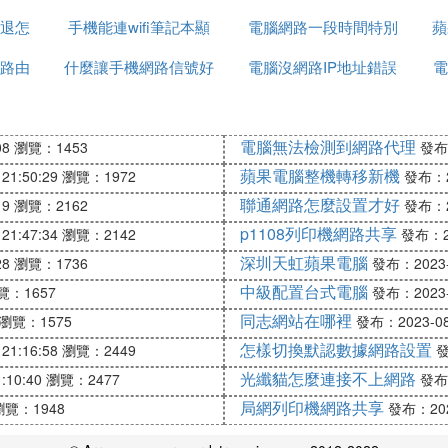
退怎
手機能連wifi筆記本顯
網路
電腦網路一段時間特別
弱嗎
蘋
路由
什麼讓手機網路信號好
示無網路
電腦沒網路IP地址錯誤
卡
路
電
電腦無法檢測到網路代理
08
瀏覽：1453
發布：
蘋果電腦整機轉移新機
21:50:29
瀏覽：1972
發布：20
聯通網路怎麼設置才好
19
瀏覽：2162
發布：20
p1108列印機網路共享
21:47:34
瀏覽：2142
發布：20
深圳天虹蘋果電腦
28
瀏覽：1736
發布：2023-0
中級配置台式電腦
覽：1657
發布：2023-0
同志網站在哪裡
瀏覽：1575
發布：2023-08-
怎樣切換默認數據網路設置
21:16:58
瀏覽：2449
發
光纖貓怎麼連接不上網路
:10:40
瀏覽：2477
發布：
局網列印機網路共享
瀏覽：1948
發布：2023