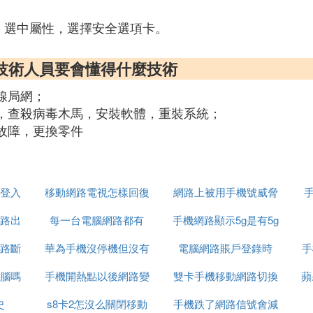
，選中屬性，選擇安全選項卡。
技術人員要會懂得什麼技術
線局網；
化，查殺病毒木馬，安裝軟體，重裝系統；
故障，更換零件
登入
移動網路電視怎樣回復
網路上被用手機號威脅
路出
每一台電腦網路都有
原來模式
手機網路顯示5g是有5g
怎麼辦
路斷
華為手機沒停機但沒有
wifi嗎
電腦網路賬戶登錄時
網嗎
手
腦嗎
手機開熱點以後網路變
網路
雙卡手機移動網路切換
蘋
史
s8卡2怎沒么關閉移動
差的原因
手機跌了網路信號會減
嗎