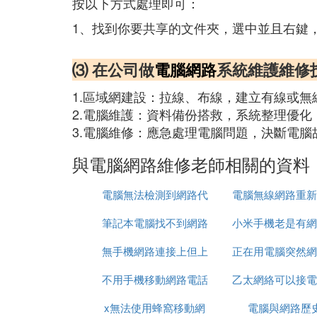
按以下方式處理即可：
1、找到你要共享的文件夾，選中並且右鍵
⑶ 在公司做
電腦網路
系統維護維修
1.區域網建設：拉線、布線，建立有線或無
2.電腦維護：資料備份搭救，系統整理優
3.電腦維修：應急處理電腦問題，決斷電腦
與電腦網路維修老師相關的資料
電腦無法檢測到網路代
電腦無線網路重新
筆記本電腦找不到網路
理
小米手機老是有網
無手機網路連接上但上
適配器怎麼辦
正在用電腦突然網
現問題
不用手機移動網路電話
不了網
乙太網絡可以接電
了
x無法使用蜂窩移動網
電腦與網路歷