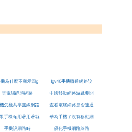
手機為什麼不顯示四g
lgv40手機聯通網路設
網路怎麼回事啊
雲電腦靜態網路
中國移動網路游戲要開
置
機怎樣共享無線網路
查看電腦網路是否連通
加速器
果手機4g用著用著就
連接電腦連接不上網
華為手機了沒有移動網
可以用什麼命令
手機設網路時
沒網路了
優化手機網路線路
路信號怎麼回事