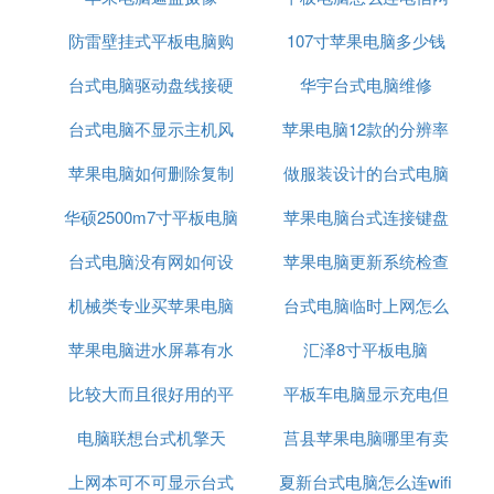
防雷壁挂式平板电脑购
107寸苹果电脑多少钱
络
台式电脑驱动盘线接硬
买
华宇台式电脑维修
台式电脑不显示主机风
盘可以吗
苹果电脑12款的分辨率
苹果电脑如何删除复制
扇嗡嗡响
做服装设计的台式电脑
华硕2500m7寸平板电脑
副本
苹果电脑台式连接键盘
台式电脑没有网如何设
苹果电脑更新系统检查
机械类专业买苹果电脑
置
台式电脑临时上网怎么
软件更新时出错
苹果电脑进水屏幕有水
汇泽8寸平板电脑
解决
比较大而且很好用的平
印保修
平板车电脑显示充电但
电脑联想台式机擎天
板电脑
莒县苹果电脑哪里有卖
充不进去
上网本可不可显示台式
夏新台式电脑怎么连wifi
的