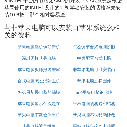
3.INTEL平台的电脑比AMD的好装（MAC系统是根据
苹果使用的INTEL设计的）初学者安装的话推荐先安
装10.6把，那个相对容易些。
与非苹果电脑可以安装白苹果系统么相
关的资料
苹果电脑整机转移新机
怎么调节台式电脑护眼
深圳天虹苹果电脑
中级配置台式电脑
苹果电脑教师报名兼容
非苹果电脑可以安装白
台式电脑怎么消除主机
性
苹果电脑选择固件
苹果系统么
怎么用苹果电脑的触摸
消声
ari4平板电脑钢化膜
苹果电脑显示什么是在
板点击选择
平板电脑的构造和结构
苹果电脑下载软件手机
充电
苹果电脑不认移动硬盘
苹果电脑遮盖摄像
也下载
平板电脑怎么连电信网
的解决方法