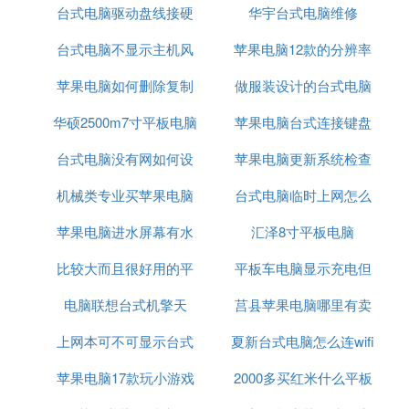
台式电脑驱动盘线接硬
买
华宇台式电脑维修
三天后接到电话，告诉我usb接口烧了，主板电路不
台式电脑不显示主机风
盘可以吗
苹果电脑12款的分辨率
稳定，要换主板。？？？接口烧了要四千一百块换主
板。(这时我再次问维修人员，不能换个接口修下电
苹果电脑如何删除复制
扇嗡嗡响
做服装设计的台式电脑
路吗？他的回答是: 我们不负责维修，只能返厂整个
华硕2500m7寸平板电脑
副本
苹果电脑台式连接键盘
换。)所以我交的368，你们干了啥？
台式电脑没有网如何设
苹果电脑更新系统检查
然后我找了男朋友的朋友，他之前是干维修电脑这行
的，(最开始没找他，是出于对苹果售后的信任，没
机械类专业买苹果电脑
置
台式电脑临时上网怎么
软件更新时出错
想到，太令人失望了！)朋友拿到电脑，当即拆开后
苹果电脑进水屏幕有水
汇泽8寸平板电脑
解决
盖，检测电压，说是5v短路，小问题，只要cpu不烧
问题就不大，都能修。（具体的我一文科生也不太
比较大而且很好用的平
印保修
平板车电脑显示充电但
懂。）说小问题免费给我修了，然后换了个USB接
电脑联想台式机擎天
板电脑
莒县苹果电脑哪里有卖
充不进去
口，(为了表示感谢，发了个两百的红包给他）拿了
回来，现在正看着电视剧……
上网本可不可显示台式
夏新台式电脑怎么连wifi
的
苹果电脑17款玩小游戏
机电脑内容
2000多买红米什么平板