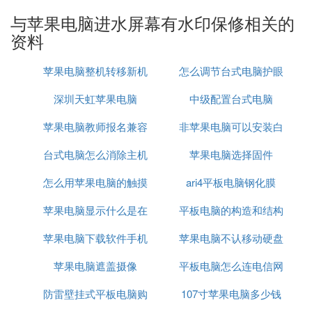
他们可以帮你清理一下。）如果你电脑已经出了故
与苹果电脑进水屏幕有水印保修相关的
障，建议直接去找个口碑好的电脑修理店，应该都能
资料
修。
苹果电脑整机转移新机
怎么调节台式电脑护眼
我是吃泡椒鸡爪时把袋子靠在沙发上，下面就是电
脑，过了好一会儿才发现泡椒水顺着电脑进风口流进
深圳天虹苹果电脑
中级配置台式电脑
去了，赶紧拿起来用纸巾擦干，晾了几个小时，想着
苹果电脑教师报名兼容
非苹果电脑可以安装白
应该干了(实在是心大，没常识，应该赶紧关机的)。
晾了几个小时后就拿出来继续写论文，还真正常使用
台式电脑怎么消除主机
性
苹果电脑选择固件
苹果系统么
了一天。第二天电脑快没电了，插上充电器，没一会
儿，USB口就直冒黑烟，一股浓烈的焦味扑鼻而来。
怎么用苹果电脑的触摸
消声
ari4平板电脑钢化膜
赶紧关机，送到长沙苹果授权信服售后，工作人员直
苹果电脑显示什么是在
板点击选择
平板电脑的构造和结构
接收了368元说检测。(这里其实是存在问题的，我先
询问电路板是否有维修的可能，如果不换主板的情况
苹果电脑下载软件手机
充电
苹果电脑不认移动硬盘
下修好，我就修；换主板的话要大几千，就没什么必
苹果电脑遮盖摄像
也下载
平板电脑怎么连电信网
的解决方法
要修了。工作人员告诉我可以修！先交钱检测定损，
再告诉我具体怎么修，听上去没毛病，我就同意了，
防雷壁挂式平板电脑购
107寸苹果电脑多少钱
络
交钱，留下机子，3-5天出结果)