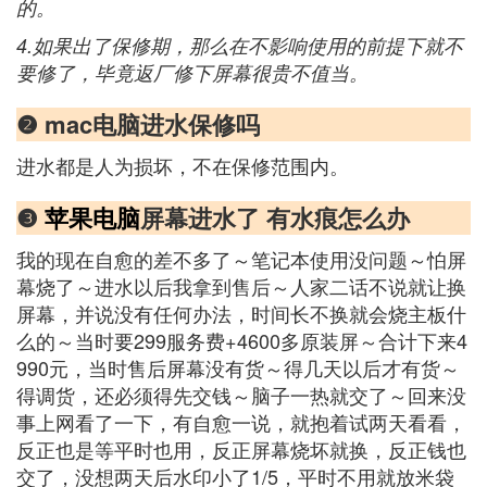
的。
4.如果出了保修期，那么在不影响使用的前提下就不
要修了，毕竟返厂修下屏幕很贵不值当。
❷ mac电脑进水保修吗
进水都是人为损坏，不在保修范围内。
❸
苹果电脑
屏幕进水了 有水痕怎么办
我的现在自愈的差不多了～笔记本使用没问题～怕屏
幕烧了～进水以后我拿到售后～人家二话不说就让换
屏幕，并说没有任何办法，时间长不换就会烧主板什
么的～当时要299服务费+4600多原装屏～合计下来4
990元，当时售后屏幕没有货～得几天以后才有货～
得调货，还必须得先交钱～脑子一热就交了～回来没
事上网看了一下，有自愈一说，就抱着试两天看看，
反正也是等平时也用，反正屏幕烧坏就换，反正钱也
交了，没想两天后水印小了1/5，平时不用就放米袋