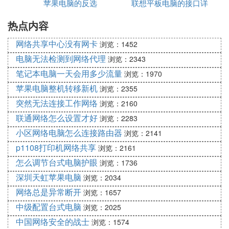
苹果电脑的反选
可以吗
联想平板电脑的接口详
电脑
热点内容
情
网络共享中心没有网卡
浏览：1452
电脑无法检测到网络代理
浏览：2343
笔记本电脑一天会用多少流量
浏览：1970
苹果电脑整机转移新机
浏览：2355
突然无法连接工作网络
浏览：2160
联通网络怎么设置才好
浏览：2283
小区网络电脑怎么连接路由器
浏览：2141
p1108打印机网络共享
浏览：2161
怎么调节台式电脑护眼
浏览：1736
深圳天虹苹果电脑
浏览：2034
网络总是异常断开
浏览：1657
中级配置台式电脑
浏览：2025
中国网络安全的战士
浏览：1574