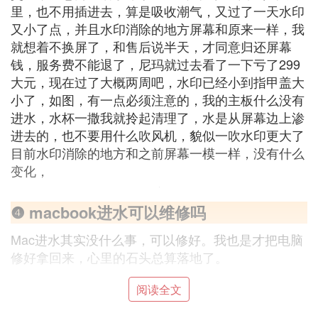
里，也不用插进去，算是吸收潮气，又过了一天水印
又小了点，并且水印消除的地方屏幕和原来一样，我
就想着不换屏了，和售后说半天，才同意归还屏幕
钱，服务费不能退了，尼玛就过去看了一下亏了299
大元，现在过了大概两周吧，水印已经小到指甲盖大
小了，如图，有一点必须注意的，我的主板什么没有
进水，水杯一撒我就拎起清理了，水是从屏幕边上渗
进去的，也不要用什么吹风机，貌似一吹水印更大了
目前水印消除的地方和之前屏幕一模一样，没有什么
变化，
❹ macbook进水可以维修吗
Mac进水其实没什么事，可以修好。我也是才把电脑
修好拿回来，心里的石头总算落地了。
阅读全文
重点: 苹果授权售后很坑爹，不管什么问题，都是换
主板。(除非你的电脑本身就没坏，只是进了水，那