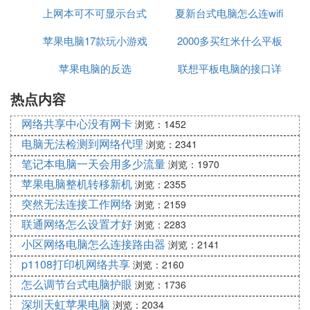
上网本可不可显示台式
夏新台式电脑怎么连wifi
的
苹果电脑17款玩小游戏
机电脑内容
2000多买红米什么平板
苹果电脑的反选
可以吗
联想平板电脑的接口详
电脑
热点内容
情
网络共享中心没有网卡
浏览：1452
电脑无法检测到网络代理
浏览：2341
笔记本电脑一天会用多少流量
浏览：1970
苹果电脑整机转移新机
浏览：2355
突然无法连接工作网络
浏览：2159
联通网络怎么设置才好
浏览：2283
小区网络电脑怎么连接路由器
浏览：2141
p1108打印机网络共享
浏览：2160
怎么调节台式电脑护眼
浏览：1736
深圳天虹苹果电脑
浏览：2034