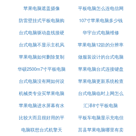
苹果电脑遮盖摄像
也下载
平板电脑怎么连电信网
的解决方法
防雷壁挂式平板电脑购
107寸苹果电脑多少钱
络
台式电脑驱动盘线接硬
买
华宇台式电脑维修
台式电脑不显示主机风
盘可以吗
苹果电脑12款的分辨率
苹果电脑如何删除复制
扇嗡嗡响
做服装设计的台式电脑
华硕2500m7寸平板电脑
副本
苹果电脑台式连接键盘
台式电脑没有网如何设
苹果电脑更新系统检查
机械类专业买苹果电脑
置
台式电脑临时上网怎么
软件更新时出错
苹果电脑进水屏幕有水
汇泽8寸平板电脑
解决
比较大而且很好用的平
印保修
平板车电脑显示充电但
电脑联想台式机擎天
板电脑
莒县苹果电脑哪里有卖
充不进去