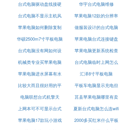
2、把路由器的电断开后再插上，看网络是否正常。
台式电脑驱动盘线接硬
买
华宇台式电脑维修
3、设置问题：
台式电脑不显示主机风
盘可以吗
苹果电脑12款的分辨率
a、右键点击桌面【网络图标】，在弹出的菜单栏点
苹果电脑如何删除复制
扇嗡嗡响
做服装设计的台式电脑
击【属性】并打开，如图所示：
华硕2500m7寸平板电脑
副本
苹果电脑台式连接键盘
台式电脑没有网如何设
苹果电脑更新系统检查
机械类专业买苹果电脑
置
台式电脑临时上网怎么
软件更新时出错
苹果电脑进水屏幕有水
汇泽8寸平板电脑
解决
比较大而且很好用的平
印保修
平板车电脑显示充电但
电脑联想台式机擎天
板电脑
莒县苹果电脑哪里有卖
充不进去
上网本可不可显示台式
夏新台式电脑怎么连wifi
的
苹果电脑17款玩小游戏
机电脑内容
2000多买红米什么平板