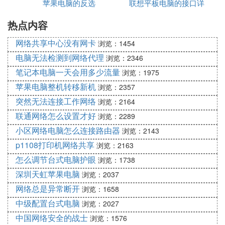
苹果电脑的反选
可以吗
联想平板电脑的接口详
电脑
热点内容
情
网络共享中心没有网卡
浏览：1454
电脑无法检测到网络代理
浏览：2346
笔记本电脑一天会用多少流量
浏览：1975
苹果电脑整机转移新机
浏览：2357
突然无法连接工作网络
浏览：2164
联通网络怎么设置才好
浏览：2289
小区网络电脑怎么连接路由器
浏览：2143
p1108打印机网络共享
浏览：2163
怎么调节台式电脑护眼
浏览：1738
深圳天虹苹果电脑
浏览：2037
网络总是异常断开
浏览：1658
中级配置台式电脑
浏览：2027
中国网络安全的战士
浏览：1576