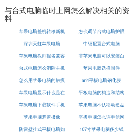
钮”! 然后就OK啦!!
与台式电脑临时上网怎么解决相关的资
方法三(重启)
料
进入网上邻居，然后右键点击“本地连接”，然后选择
属性!
苹果电脑整机转移新机
怎么调节台式电脑护眼
然后选择“Internet 协议”， 然后点击“属性按钮”!!
深圳天虹苹果电脑
中级配置台式电脑
然后选择自动获取IP地址， 然后点击确定。 然后重
苹果电脑教师报名兼容
非苹果电脑可以安装白
启电脑即可!!
台式电脑怎么消除主机
性
苹果电脑选择固件
苹果系统么
C. 台式电脑总是网络间断，是怎么回事，
怎么用苹果电脑的触摸
消声
ari4平板电脑钢化膜
怎么解决
苹果电脑显示什么是在
板点击选择
平板电脑的构造和结构
台式电脑总是网络间断，是因为电脑网卡的问题、路
苹果电脑下载软件手机
充电
苹果电脑不认移动硬盘
由器接触不良的问题和设置的问题。
苹果电脑遮盖摄像
也下载
平板电脑怎么连电信网
的解决方法
台式电脑总是网络间断的解决办法如下：
防雷壁挂式平板电脑购
107寸苹果电脑多少钱
络
1、查看一下电脑网卡驱动是否有问题；