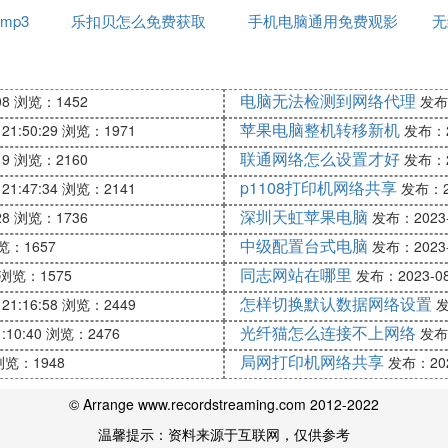
mp3
乐扣贝怎么免费获取
手机电脑通用免费观影
无
生还者”，该作者已经出了很多生还者系列，大多为免费。
软件
电脑无法检测到网络代理
08
浏览：1452
发布：
c免费模组分享）--第5张
苹果电脑整机转移新机
21:50:29
浏览：1971
发布：20
联通网络怎么设置才好
19
浏览：2160
发布：20
p1108打印机网络共享
21:47:34
浏览：2141
发布：20
深圳天虹苹果电脑
28
浏览：1736
发布：2023-0
变了很多生物。
中级配置台式电脑
览：1657
发布：2023-0
同志网站在哪里
浏览：1575
发布：2023-08-
c免费模组分享）--第6张
怎样切换默认数据网络设置
21:16:58
浏览：2449
发
光纤猫怎么连接不上网络
:10:40
浏览：2476
发布：
局网打印机网络共享
浏览：1948
发布：2023
© Arrange www.recordstreaming.com 2012-2022
c免费模组分享）--第7张
温馨提示：资料来源于互联网，仅供参考