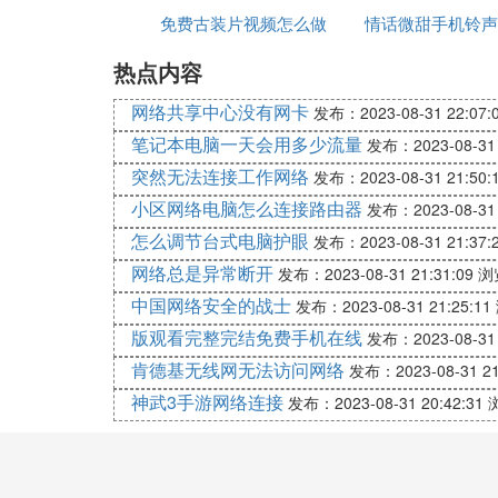
免费古装片视频怎么做
在识别
情话微甜手机铃声
如果喜欢这种带枪械的地图可以自己去搜“
热点内容
的
免费下载
明日之后
网络共享中心没有网卡
发布：2023-08-31 22:07:
我的世界免费枪械模组推荐（2022网易版M
笔记本电脑一天会用多少流量
发布：2023-08-31 
突然无法连接工作网络
发布：2023-08-31 21:50:
虽然要100绿宝石，但是有枪械
小区网络电脑怎么连接路由器
发布：2023-08-31 
怎么调节台式电脑护眼
发布：2023-08-31 21:37:
只加了一种枪械散弹枪也加了很多广告牌改
网络总是异常断开
发布：2023-08-31 21:31:09
浏
中国网络安全的战士
发布：2023-08-31 21:25:11
我的世界免费枪械模组推荐（2022网易版M
版观看完整完结免费手机在线
发布：2023-08-31 
作者也改了很多贴图
肯德基无线网无法访问网络
发布：2023-08-31 21
神武3手游网络连接
发布：2023-08-31 20:42:31
【HSC】未来武器＿远程
我的世界免费枪械模组推荐（2022网易版M