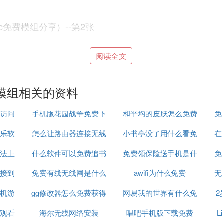
c免费模组分享）--第2张
阅读全文
模组相关的资料
c免费模组分享）--第3张
访问
手机版花园战争免费下
和平均的皮肤怎么免费
免
乐软
怎么让路由器连接无线
载视频
小书亭没了用什么看免
领取
在
种怪物、全程语音＋字幕，代入感强。大家玩完之后会自
法上
什么软件可以免费追书
网络连接
免费领保险送手机是什
费书
免
接到
免费有线无线网是什么
awifi为什么免费
么啊
无
c免费模组分享）--第4张
机游
原因
gg修改器怎么免费获得
意思
网易我的世界有什么免
观看
海尔无线网络安装
脚本
唱吧手机版下载免费
费枪械模组