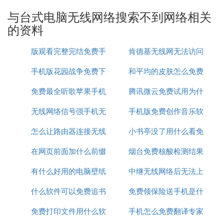
果其他电脑也无法搜索到wifi信号，则可能是路由器
与台式电脑无线网络搜索不到网络相关
本身出了问题，您可以联系制造商的技术支持人员获
的资料
取更多帮助。15. 确认您的无线路由器是否正确设置
了无线安全密码。如果您的路由器使用了WPA或WP
版观看完整完结免费手
肯德基无线网无法访问
A2加密保护，您需要在电脑上输入正确的密码才能连
接到无线网络。 16. 如果您的电脑上有其他无线
网络
手机版花园战争免费下
机在线
和平均的皮肤怎么免费
网络
连接
，请尝试关闭这些连接，以避免它们干扰您对目
免费最全听歌苹果手机
载视频
腾讯微云免费试用为什
领取
标网络的连接。 17. 检查电脑上的无线网络适配器是
否可用。您可以通过打开命令提示符或终端窗口，并
无线网络信号强手机无
app推荐
手机版免费创作音乐软
么扣费
输入“ipconfig /all”（Windows）或“ifconfig”（MacOS
怎么让路由器连接无线
法连接
小书亭没了用什么看免
件
或Linux）来检查您的无线网卡是否正常工作。 18.
如果您使用的是USB无线网卡，请尝试将其插入到不
在网页前面加什么前缀
网络连接
烟台免费核酸检测结果
费书
同的USB接口上，并确保它被正确识别和安装。 以
上方法都是常见的解决方案，您可以根据您的具体情
有什么好用的电脑壁纸
才能免费看
中继无线网络后无法上
怎么查询
况进行尝试。如果问题仍然存在，请联系技术支持人
什么软件可以免费追书
免费
免费领保险送手机是什
网
员寻求更进一步的帮助。
免费打印文件用什么软
手机怎么免费翻译专家
么啊
㈡ 电脑搜不到无线网络怎么回事