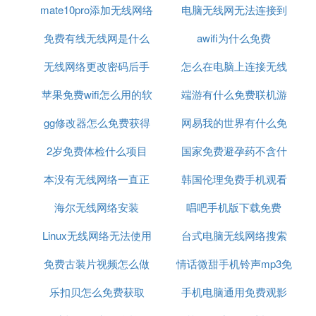
mate10pro添加无线网络
件
电脑无线网无法连接到
电脑搜不到无线网络的原因如下：
免费有线无线网是什么
这个网络是什么原因
awifi为什么免费
1、路由器可能设置了设备不支持的无线信道，有些
笔记本或者电视盒子、智能电视的无线网卡可能不支
无线网络更改密码后手
意思
怎么在电脑上连接无线
持12、13频段，或者出现无线信号干扰和重叠，需要
苹果免费wifi怎么用的软
机连接不上
端游有什么免费联机游
网络密码
在路由器后台修改无线网络的信道。
2、无线网卡与路由器的无线信道设置区间不同。如
gg修改器怎么免费获得
件
网易我的世界有什么免
戏好玩
果是笔记本电脑或者配备了无线网卡的台式机，我们
2岁免费体检什么项目
脚本
国家免费避孕药不含什
费枪械模组
也可以对电脑进行设置信道区间，例如路由器设置了
12或者13无线信道，而电脑的无线网卡无线信道设置
本没有无线网络一直正
韩国伦理免费手机观看
么
区间不在范围值。
海尔无线网络安装
在识别
唱吧手机版下载免费
使用无线网的注意事项。
Linux无线网络无法使用
台式电脑无线网络搜索
1、不要自动连接Wi-Fi网络。用户的智能手机、平板
免费古装片视频怎么做
情话微甜手机铃声mp3免
不到网络
电脑及笔记本电脑自动连接家里或工作网络确实方
便，但当用户在外使用公共Wi-Fi时自动连接Wi-Fi网
乐扣贝怎么免费获取
的
手机电脑通用免费观影
费下载
络可能会导致一些麻烦，甚至可能遭到黑客的攻击。