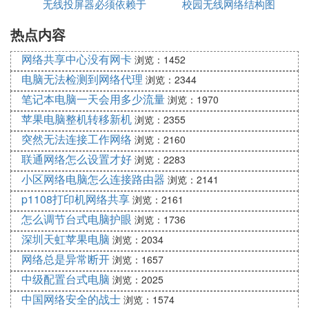
无线投屏器必须依赖于
校园无线网络结构图
软件
2、在移动银行及购物方面用户须保持精明”。用户最
好在家时才进行与网上银行或购物相关的事项。如果
热点内容
网络吗
用户确实需要进行一项紧急资产转移，或者立刻购买
网络共享中心没有网卡
浏览：1452
能够节省一大笔费用，那么使用
手机网络
连接也比Wi
电脑无法检测到网络代理
-Fi更安全。
浏览：2344
笔记本电脑一天会用多少流量
浏览：1970
3、在数字世界里并不是所有的危险都源于高科技，
苹果电脑整机转移新机
浏览：2355
用户在使用公共Wi-Fi时须保持小心谨慎，以防有人
从背后偷窥。当用户在繁忙的机场休息室里使用公共
突然无法连接工作网络
浏览：2160
Wi-Fi时，可能会有人偷窥，希望用户可能透露出一
联通网络怎么设置才好
浏览：2283
个用户名、密码或者信用卡号码等信息。
小区网络电脑怎么连接路由器
浏览：2141
p1108打印机网络共享
浏览：2161
㈢ 电脑找不到wifi网络怎么回事
怎么调节台式电脑护眼
浏览：1736
以Windows10系统为例，关于电脑搜不到wifi的原因
深圳天虹苹果电脑
浏览：2034
如下所示：
网络总是异常断开
浏览：1657
1、WiFi信号距离太远没有信号，无线路由器放的太
中级配置台式电脑
浏览：2025
远或者是因为隔的东西太多，从而让信号不太好。
中国网络安全的战士
浏览：1574