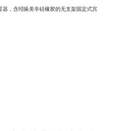
育器，含吲哚美辛硅橡胶的无支架固定式宫