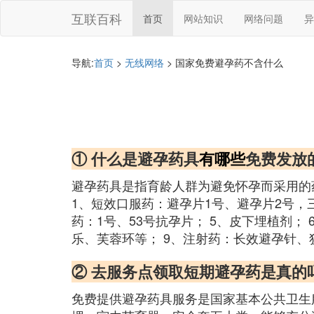
互联百科
首页
网站知识
网络问题
异
导航:
首页
>
无线网络
> 国家免费避孕药不含什么
① 什么是避孕药具
有哪些
免费发放
避孕药具是指育龄人群为避免怀孕而采用的
1、短效口服药：避孕片1号、避孕片2号，三
药：1号、53号抗孕片； 5、皮下埋植剂；
乐、芙蓉环等； 9、注射药：长效避孕针、
② 去服务点领取短期避孕药是真的
免费提供避孕药具服务是国家基本公共卫生