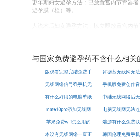
更年期妇女避孕方法：已放置宫内节育器者
避孕膜（栓）等。
人流术后妇女避孕方法：以立即放置宫内节
孕套等。
温州市免费避孕药具领取点分布在哪些地方
目前温州市已完成避孕药具“20分钟发放圈”
与国家免费避孕药不含什么相关
01
线下领取：人工+自助发放
版观看完整完结免费手
肯德基无线网无法
无线网络信号强手机无
机在线
手机版免费创作音
网络
在各级妇计中心、街道（乡镇）卫计办、（
限户籍，您只需登记入册，即可领取。部分
有什么好用的电脑壁纸
法连接
中继无线网络后无
件
码，扫描即可免费领取避孕药具。
mate10pro添加无线网
免费
电脑无线网无法连
网
通过“浙里办”APP可即时查询全市范围内
苹果免费wifi怎么用的
络
端游有什么免费联
这个网络是什么
图片图片
本没有无线网络一直正
软件
韩国伦理免费手机
戏好玩