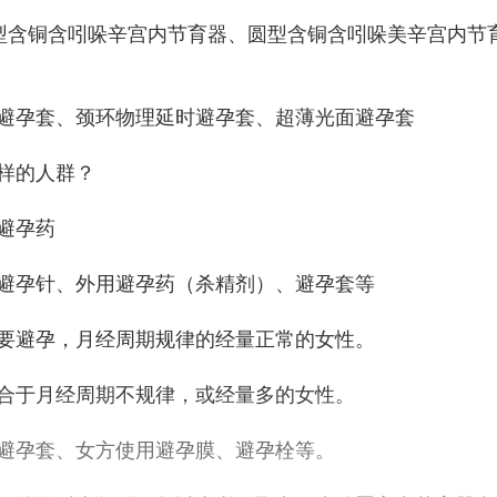
型含铜含吲哚辛宫内节育器、圆型含铜含吲哚美辛宫内节
避孕套、颈环物理延时避孕套、超薄光面避孕套
样的人群？
避孕药
避孕针、外用避孕药（杀精剂）、避孕套等
要避孕，月经周期规律的经量正常的女性。
合于月经周期不规律，或经量多的女性。
避孕套、女方使用避孕膜、避孕栓等。