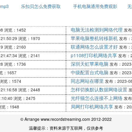
mp3
乐扣贝怎么免费获取
手机电脑通用免费观影
无
软件
尬
电脑无法检测到网络代理
08
浏览：1452
发布：
苹果电脑整机转移新机
南等地群众可通过当地妇计微信公众号上免费避孕药具“点
21:50:29
浏览：1970
发布：20
捷。例：
联通网络怎么设置才好
19
浏览：2160
发布：20
p1108打印机网络共享
21:47:34
浏览：2141
发布：20
深圳天虹苹果电脑
28
浏览：1736
发布：2023-0
中级配置台式电脑
览：1657
发布：2023-0
同志网站在哪里
浏览：1574
发布：2023-08-
效、适宜的避孕药具，
怎样切换默认数据网络设置
21:16:58
浏览：2448
发
光纤猫怎么连接不上网络
:10:40
浏览：2475
发布：
局网打印机网络共享
浏览：1948
发布：2023
© Arrange www.recordstreaming.com 2012-2022
健康需求，从2017年起，国家将免费提供基本避孕药具
温馨提示：资料来源于互联网，仅供参考
提供的避孕药具。印有“国家免费提供”的标志。