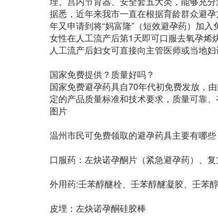
埋、宫内节育器、安全套五大类，能够充分
据悉，近年来我市一直在根据育龄群众避孕
年又申请到将“妈富隆”（短效避孕药）加
女性在人工流产后第1天即可口服去氧孕烯
人工流产后妇女可直接向主管医师或当地妇
国家免费提供？质量好吗？
国家免费避孕药具自70年代初免费发放，
定的产品质量标准和技术要求，质量可靠、
图片
温州市民可免费领取的避孕药具主要有哪些
口服药：左炔诺孕酮片（紧急避孕药）、复
外用药:壬苯醇醚栓、壬苯醇醚凝胶、壬苯
皮埋：左炔诺孕酮硅胶棒