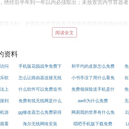
，绝经后半年到一年以内必须取出；未放置宫内节育器者
育器为好；放置宫内节育器多次脱落和带器怀孕的妇女应
阅读全文
？市民如何领取免费避孕药具？
部署，全市共有免费避孕药具发放网点数4019个，其中自
的资料
访问
手机版花园战争免费下
和平均的皮肤怎么免费
免
乐软
怎么让路由器连接无线
载视频
小书亭没了用什么看免
领取
在
村）居计生室、街道社区卫生服务中心、村镇卫生院（室
地区设有自助发放机，育龄群众只需在机器上刷二代身份
法上
什么软件可以免费追书
网络连接
免费领保险送手机是什
费书
免
接到
免费有线无线网是什么
awifi为什么免费
么啊
无
药具信息，实时更新全市网点的具体地址、联系电话及发放
机游
原因
gg修改器怎么免费获得
意思
网易我的世界有什么免
观看
海尔无线网络安装
脚本
唱吧手机版下载免费
费枪械模组