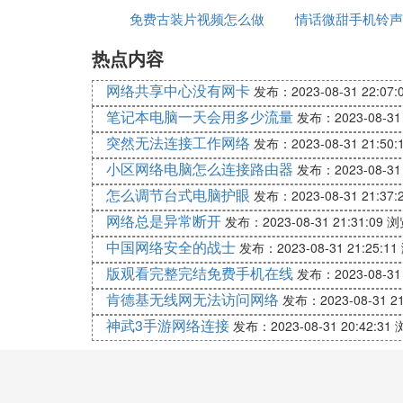
图片
免费古装片视频怎么做
在识别
情话微甜手机铃声
02
热点内容
的
免费下载
线上领取：动动手指就能领取，方便又少尴
网络共享中心没有网卡
发布：2023-08-31 22:07:
笔记本电脑一天会用多少流量
永嘉、洞头、龙湾、瓯海、泰顺、平阳、苍
发布：2023-08-31 
务，“点点手机，领取避孕药具”，方便又快
突然无法连接工作网络
发布：2023-08-31 21:50:
小区网络电脑怎么连接路由器
发布：2023-08-31 
③ 国家免费提供避孕药具知多少
怎么调节台式电脑护眼
发布：2023-08-31 21:37:
免费提供避孕药具
网络总是异常断开
发布：2023-08-31 21:31:09
浏
是国家基本公共卫生服务项目之一，
中国网络安全的战士
发布：2023-08-31 21:25:11
这项服务旨在通过免费为大家提供安全、有
版观看完整完结免费手机在线
发布：2023-08-31 
减少意外妊娠发生，
肯德基无线网无法访问网络
发布：2023-08-31 21
防止艾滋病等性病传播，
神武3手游网络连接
发布：2023-08-31 20:42:31
切实保障育龄女性的生殖健康。
一、什么是免费提供避孕药具?
为满足育龄群众避孕节育、优生优育、生殖
由国家拨款、生产、采购，向育龄人群免费