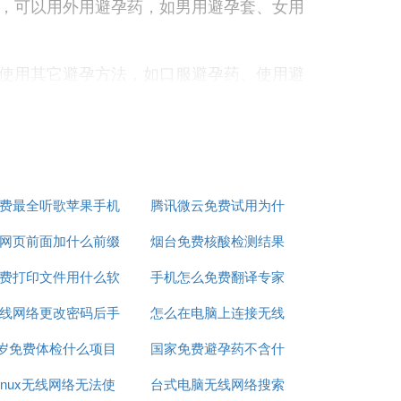
，可以用外用避孕药，如男用避孕套、女用
使用其它避孕方法，如口服避孕药、使用避
助发放机662台。
费最全听歌苹果手机
腾讯微云免费试用为什
网页前面加什么前缀
app推荐
烟台免费核酸检测结果
么扣费
）、部分高校和企业都设有人工发放点，不
证，或在微信上进行身份验证生成领取二维
费打印文件用什么软
才能免费看
手机怎么免费翻译专家
怎么查询
线网络更改密码后手
件
怎么在电脑上连接无线
方式。
2岁免费体检什么项目
机连接不上
国家免费避孕药不含什
网络密码
Linux无线网络无法使
台式电脑无线网络搜索
么