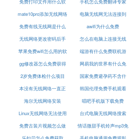
免费打印文件用什么软
手机怎么免费翻译专家
么啊
mate10pro添加无线网络
件
电脑无线网无法连接到
免费有线无线网是什么
这个网络是什么原因
awifi为什么免费
无线网络更改密码后手
意思
怎么在电脑上连接无线
苹果免费wifi怎么用的软
机连接不上
端游有什么免费联机游
网络密码
gg修改器怎么免费获得
件
网易我的世界有什么免
戏好玩
2岁免费体检什么项目
脚本
国家免费避孕药不含什
费枪械模组
本没有无线网络一直正
韩国伦理免费手机观看
么
海尔无线网络安装
在识别
唱吧手机版下载免费
Linux无线网络无法使用
台式电脑无线网络搜索
免费古装片视频怎么做
情话微甜手机铃声mp3免
不到网络
乐扣贝怎么免费获取
的
手机电脑通用免费观影
费下载