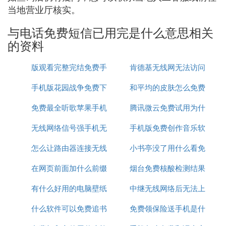
当地营业厅核实。
与电话免费短信已用完是什么意思相关
的资料
版观看完整完结免费手
肯德基无线网无法访问
手机版花园战争免费下
机在线
和平均的皮肤怎么免费
网络
免费最全听歌苹果手机
载视频
腾讯微云免费试用为什
领取
无线网络信号强手机无
app推荐
手机版免费创作音乐软
么扣费
怎么让路由器连接无线
法连接
小书亭没了用什么看免
件
在网页前面加什么前缀
网络连接
烟台免费核酸检测结果
费书
有什么好用的电脑壁纸
才能免费看
中继无线网络后无法上
怎么查询
什么软件可以免费追书
免费
免费领保险送手机是什
网