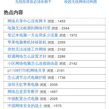
无线投屏器必须依赖于
校园无线网络结构图
软件
戏，还有，包括很多要收费才能下载、但却可以在线
试听的手机铃声，是不是很爽！
热点内容
网络吗
网络共享中心没有网卡
浏览：1453
④ 如何获取免费的手机铃声 4种方法来获
电脑无法检测到网络代理
浏览：2344
取免费的手机铃声
笔记本电脑一天会用多少流量
浏览：1972
目录方法1：使用iTunes来获取免费铃声1、使用iT
苹果电脑整机转移新机
浏览：2355
2、下载歌曲时，到 iTunes，选择iTunes →首选项。
突然无法连接工作网络
浏览：2162
3、在"常规"选项卡，单击"导入设置"。4、在"导
联通网络怎么设置才好
浏览：2286
入..."对话框中，选择"AAC编码器"。5、下载歌曲
小区网络电脑怎么连接路由器
浏览：2142
后，在iTunes中找到它。6、右键单击歌曲选择"获取
信息" 。7、进入"选项"选项卡。8、选择30秒的歌曲
p1108打印机网络共享
浏览：2161
成为铃声。9、再次右键单击歌曲选择"创建AAC版
怎么调节台式电脑护眼
浏览：1736
本"。10、在iTunes中找到这30秒的片段，用鼠标右
深圳天虹苹果电脑
浏览：2035
键单击它，然后点击"在Finder中显示" 。11、双击文
网络总是异常断开
浏览：1657
件名将文件扩展名从".m4a"改为".m4r "。12、从iTun
中级配置台式电脑
浏览：2025
es播放列表中移出歌曲文件，但不删除。方法2：使
中国网络安全的战士
浏览：1575
用免费铃声网站1、浏览免费铃声网站列表。2、找到