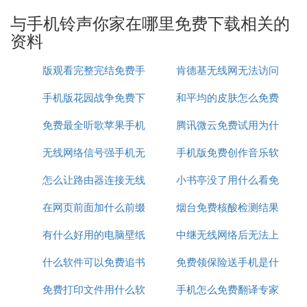
七，这时会弹出一个窗口，这个窗口里显示的就是你
与手机铃声你家在哪里免费下载相关的
上网时产生的临时文件，找到文件后缀名为“mid”的
资料
文件，选中，点鼠标右键，再左键点“复制”。
版观看完整完结免费手
肯德基无线网无法访问
八，打开硬盘里的任意一个文件夹，例如打开“我的
文档”，在窗口空白处点右键，左键点“粘贴”就行了。
手机版花园战争免费下
机在线
和平均的皮肤怎么免费
网络
免费最全听歌苹果手机
载视频
腾讯微云免费试用为什
领取
九，这样，你就可以关闭IE浏览器，断开网络，放心
的运行这个mid文件了，这个文件就是你刚才试听的
无线网络信号强手机无
app推荐
手机版免费创作音乐软
么扣费
手机铃声文件，你可以将它改名。
怎么让路由器连接无线
法连接
小书亭没了用什么看免
件
最后再用数据线、红外线或蓝牙将铃声传入手机！
在网页前面加什么前缀
网络连接
烟台免费核酸检测结果
费书
这个方法其实就是利用Internet临时文件夹的功能，
有什么好用的电脑壁纸
才能免费看
中继无线网络后无法上
怎么查询
所有在线玩的小游戏、在线观看的视频片段、在线听
什么软件可以免费追书
免费
免费领保险送手机是什
网
的歌曲，都是先下载到Internet临时文件夹中运行
的，退出IE后，这些临时文件往往会自动删除，所
免费打印文件用什么软
手机怎么免费翻译专家
么啊
以，在复制临时文件夹里的东西时，不要关闭IE。