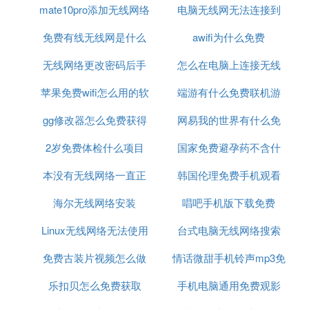
mate10pro添加无线网络
件
电脑无线网无法连接到
注意事项：！！！
免费有线无线网是什么
这个网络是什么原因
awifi为什么免费
一般进入Internet临时文件夹时，里面会有非常多的
无线网络更改密码后手
意思
怎么在电脑上连接无线
东西，要找自己想要的文件比较困难，以这个手机铃
苹果免费wifi怎么用的软
机连接不上
端游有什么免费联机游
网络密码
声为例，它是mid格式的，那么Internet临时文件夹里
可能会有很多mid格式的文件，哪一个才是呢？
gg修改器怎么免费获得
件
网易我的世界有什么免
戏好玩
2岁免费体检什么项目
脚本
国家免费避孕药不含什
费枪械模组
所以，最好的办法，就是在试听手机铃声之前，先按
照上面的方法，在“Internet”选项窗口中，在“Internet
本没有无线网络一直正
韩国伦理免费手机观看
么
临时文件”区域，点“删除文件”按钮，再确定。把临时
文件夹里的东西事先全部清空。
海尔无线网络安装
在识别
唱吧手机版下载免费
Linux无线网络无法使用
台式电脑无线网络搜索
然后，再听手机铃声，完整听过后，退出，马上到Int
ernet临时文件夹里，这样就能很容易地找到自己想
免费古装片视频怎么做
情话微甜手机铃声mp3免
不到网络
要的东西了。
乐扣贝怎么免费获取
的
手机电脑通用免费观影
费下载
用这个方法，你可以下载很多在线才能玩的如桥梁游